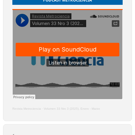
PODCAST METROCIENCIA
Revista Metrociencia
·
Volumen 33 Nro 3 (2025), Enero - Marzo