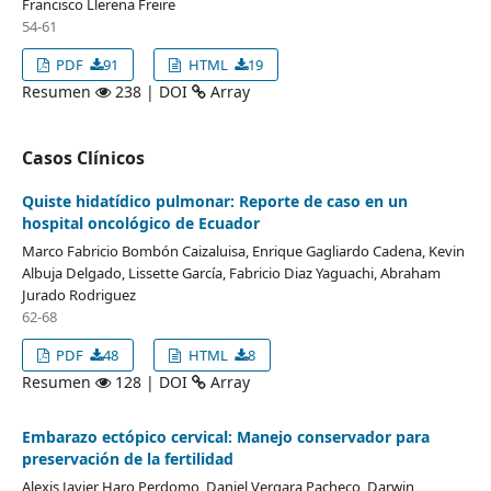
Francisco Llerena Freire
54-61
PDF
91
HTML
19
Resumen
238 | DOI
Array
Casos Clínicos
Quiste hidatídico pulmonar: Reporte de caso en un
hospital oncológico de Ecuador
Marco Fabricio Bombón Caizaluisa, Enrique Gagliardo Cadena, Kevin
Albuja Delgado, Lissette García, Fabricio Diaz Yaguachi, Abraham
Jurado Rodriguez
62-68
PDF
48
HTML
8
Resumen
128 | DOI
Array
Embarazo ectópico cervical: Manejo conservador para
preservación de la fertilidad
Alexis Javier Haro Perdomo, Daniel Vergara Pacheco, Darwin