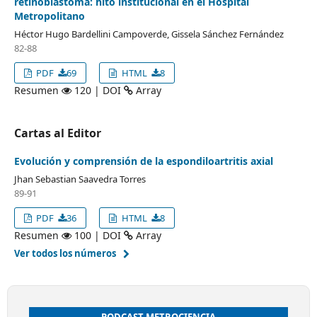
retinoblastoma: hito institucional en el Hospital
Metropolitano
Héctor Hugo Bardellini Campoverde, Gissela Sánchez Fernández
82-88
PDF
69
HTML
8
Resumen
120 | DOI
Array
Cartas al Editor
Evolución y comprensión de la espondiloartritis axial
Jhan Sebastian Saavedra Torres
89-91
PDF
36
HTML
8
Resumen
100 | DOI
Array
Ver todos los números