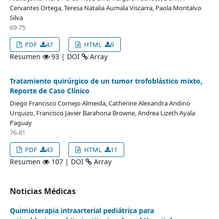
Cervantes Ortega, Teresa Natalia Aumala Viscarra, Paola Montalvo
Silva
69-75
PDF
47
HTML
9
Resumen
93 | DOI
Array
Tratamiento quirúrgico de un tumor trofoblástico mixto,
Reporte de Caso Clínico
Diego Francisco Cornejo Almeida, Catherine Alexandra Andino
Urquizo, Francisco Javier Barahona Browne, Andrea Lizeth Ayala
Paguay
76-81
PDF
43
HTML
11
Resumen
107 | DOI
Array
Noticias Médicas
Quimioterapia intraarterial pediátrica para