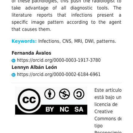
of these pathologies, this push the radiologist to
take advantage of all diagnostic tools. The
literature reports that infections present a
specific image pattern according to the agent
that causes them.
Keywords:
Infections, CNS, MRI, DWI, patterns.
Fernanda Ávalos
https://orcid.org/0000-0003-1917-3780
Lennyn Albán León
https://orcid.org/0000-0002-6184-6961
Este artículo
está bajo una
licencia de
Creative
Commons de
tipo
Reconocimiento