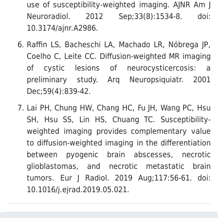
use of susceptibility-weighted imaging. AJNR Am J
Neuroradiol. 2012 Sep;33(8):1534-8. doi:
10.3174/ajnr.A2986.
Raffin LS, Bacheschi LA, Machado LR, Nóbrega JP,
Coelho C, Leite CC. Diffusion-weighted MR imaging
of cystic lesions of neurocysticercosis: a
preliminary study. Arq Neuropsiquiatr. 2001
Dec;59(4):839-42.
Lai PH, Chung HW, Chang HC, Fu JH, Wang PC, Hsu
SH, Hsu SS, Lin HS, Chuang TC. Susceptibility-
weighted imaging provides complementary value
to diffusion-weighted imaging in the differentiation
between pyogenic brain abscesses, necrotic
glioblastomas, and necrotic metastatic brain
tumors. Eur J Radiol. 2019 Aug;117:56-61. doi:
10.1016/j.ejrad.2019.05.021.