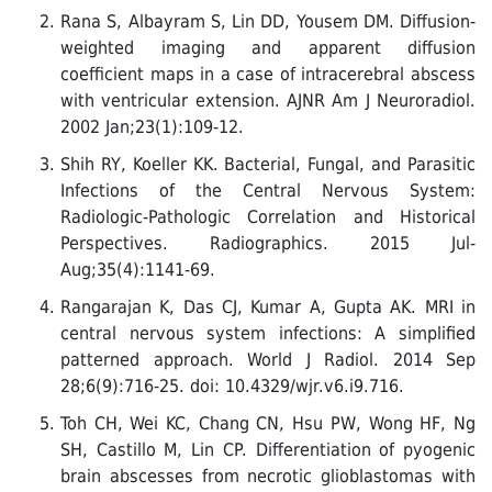
Rana S, Albayram S, Lin DD, Yousem DM. Diffusion-
weighted imaging and apparent diffusion
coefficient maps in a case of intracerebral abscess
with ventricular extension. AJNR Am J Neuroradiol.
2002 Jan;23(1):109-12.
Shih RY, Koeller KK. Bacterial, Fungal, and Parasitic
Infections of the Central Nervous System:
Radiologic-Pathologic Correlation and Historical
Perspectives. Radiographics. 2015 Jul-
Aug;35(4):1141-69.
Rangarajan K, Das CJ, Kumar A, Gupta AK. MRI in
central nervous system infections: A simplified
patterned approach. World J Radiol. 2014 Sep
28;6(9):716-25. doi: 10.4329/wjr.v6.i9.716.
Toh CH, Wei KC, Chang CN, Hsu PW, Wong HF, Ng
SH, Castillo M, Lin CP. Differentiation of pyogenic
brain abscesses from necrotic glioblastomas with