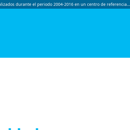
Factores asociados a discapacidad severa al alta en pacientes pediátricos con diagnóstico de accidente cerebrovascular hospitalizados durante el periodo 2004-2016 en un centro de referencia peruano