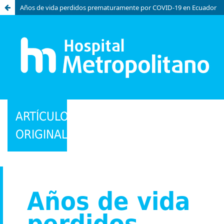
Años de vida perdidos prematuramente por COVID-19 en Ecuador