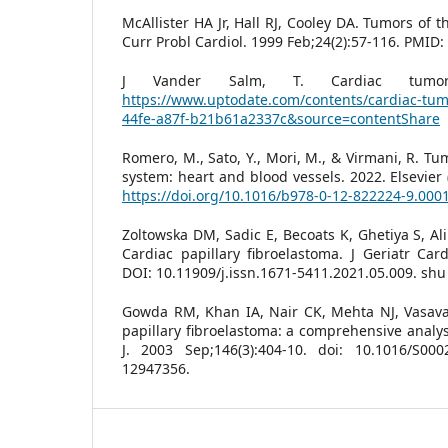
McAllister HA Jr, Hall RJ, Cooley DA. Tumors of 
Curr Probl Cardiol. 1999 Feb;24(2):57-116. PMID
J Vander Salm, T. Cardiac tumors
https://www.uptodate.com/contents/cardiac-tu
44fe-a87f-b21b61a2337c&source=contentShare
Romero, M., Sato, Y., Mori, M., & Virmani, R. Tu
system: heart and blood vessels. 2022. Elsevier 
https://doi.org/10.1016/b978-0-12-822224-9.000
Zoltowska DM, Sadic E, Becoats K, Ghetiya S, Ali
Cardiac papillary fibroelastoma. J Geriatr Card
DOI: 10.11909/j.issn.1671-5411.2021.05.009. shu
Gowda RM, Khan IA, Nair CK, Mehta NJ, Vasavad
papillary fibroelastoma: a comprehensive analys
J. 2003 Sep;146(3):404-10. doi: 10.1016/S000
12947356.