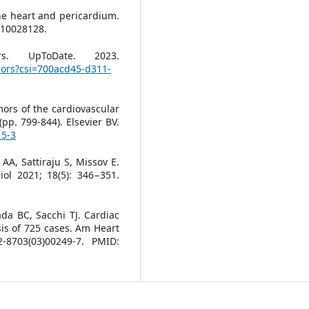
the heart and pericardium.
: 10028128.
. UpToDate. 2023.
mors?csi=700acd45-d311-
mors of the cardiovascular
(pp. 799-844). Elsevier BV.
15-3
 AA, Sattiraju S, Missov E.
iol 2021; 18(5): 346−351.
a BC, Sacchi TJ. Cardiac
is of 725 cases. Am Heart
2-8703(03)00249-7. PMID: