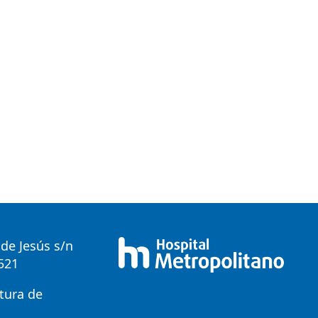
de Jesús s/n
0521
tura de