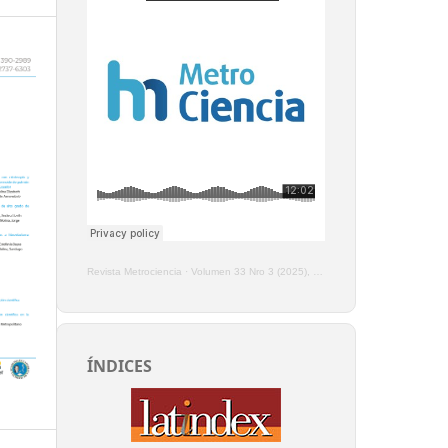
Revista Metrociencia
·
Volumen 33 Nro 3 (2025), Enero - Marzo
ÍNDICES