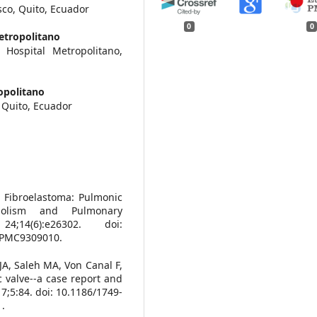
sco, Quito, Ecuador
0
0
etropolitano
 Hospital Metropolitano,
opolitano
, Quito, Ecuador
y Fibroelastoma: Pulmonic
bolism and Pulmonary
;14(6):e26302. doi:
 PMC9309010.
A, Saleh MA, Von Canal F,
c valve--a case report and
17;5:84. doi: 10.1186/1749-
.