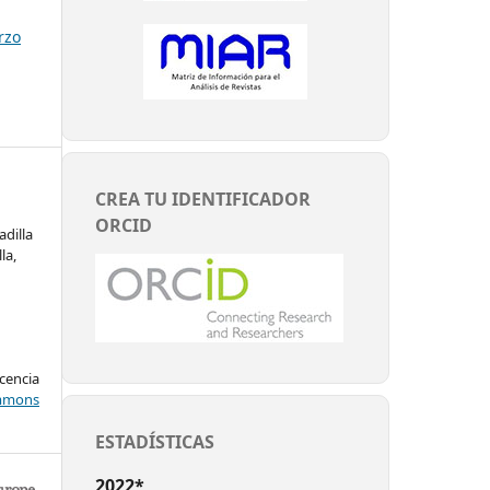
rzo
CREA TU IDENTIFICADOR
ORCID
dilla
la,
encia
mons
ESTADÍSTICAS
2022*