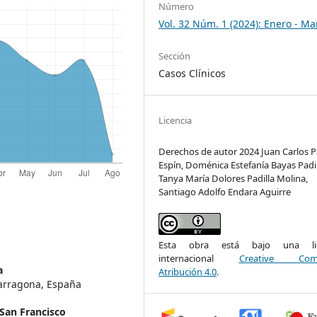
Número
Vol. 32 Núm. 1 (2024): Enero - Ma
Sección
Casos Clínicos
Licencia
Derechos de autor 2024 Juan Carlos Pa
Espín, Doménica Estefanía Bayas Padil
Tanya María Dolores Padilla Molina,
Santiago Adolfo Endara Aguirre
Esta obra está bajo una lic
internacional
Creative Com
a
Atribución 4.0
.
Tarragona, España
San Francisco