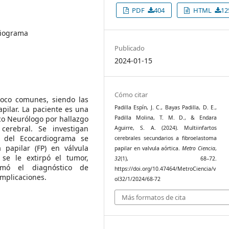
PDF
404
HTML
12
diograma
Publicado
2024-01-15
Cómo citar
poco comunes, siendo las
Padilla Espín, J. C., Bayas Padilla, D. E.,
pilar. La paciente es una
co Neurólogo por hallazgo
Padilla Molina, T. M. D., & Endara
cerebral. Se investigan
Aguirre, S. A. (2024). Multiinfartos
 del Ecocardiograma se
cerebrales secundarios a fibroelastoma
 papilar (FP) en válvula
papilar en valvula aórtica.
Metro Ciencia
,
 se le extirpó el tumor,
32
(1), 68–72.
irmó el diagnóstico de
https://doi.org/10.47464/MetroCiencia/v
omplicaciones.
ol32/1/2024/68-72
Más formatos de cita