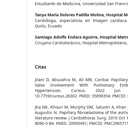
Estudiante de Medicina, Universidad San Franci
Tanya María Dolores Padilla Molina,
Hospital M
Cardióloga, especialista en Imagen cardíaca.
Quito, Ecuado
Santiago Adolfo Endara Aguirre,
Hospital Metr
Cirujano Cardiotorácico, Hospital Metropolitano
Citas
Jilani D, Abuzahra M, Ali MB. Cardiac Papillar
Valve Involvement With Pulmonary Em
Hypertension. Cureus. 2022 Jun 24
10.7759/cureus.26302. PMID: 35898354; PMCID:
Jha NK, Khouri M, Murphy DM, Salustri A, Khan J
Augustin N. Papillary fibroelastoma of the aorti
literature review. J Cardiothorac Surg. 2010 Oct 
8090-5-84. PMID: 20950491; PMCID: PMC2965711