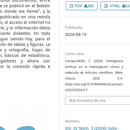
gunos documentos, entre
ue se publicó en el Boletín
PDF
309
HTML
53
1
 en donde me formé
, y la
 publicado en una revista
s, el acceso al internet no
Publicado
ble, y la información debía
ante diskettes. En todo
2024-09-15
igue siendo hoy, para el
ión de tablas y figuras. La
a y ortografía, hojas de
Cómo citar
 básicos de estadística,
tigadores y ahora son
Campos-Miño, S. (2024). Inteligencia
on la conexión rápida e
artificial en la investigación clínica y
redacción de artículos científicos.
Metro
Ciencia
,
32
(3), 3–4.
https://doi.org/10.47464/MetroCiencia/v
ol32/3/2024/3-7
Más formatos de cita
Número
Vol. 32 Núm. 3 (2024): Julio -