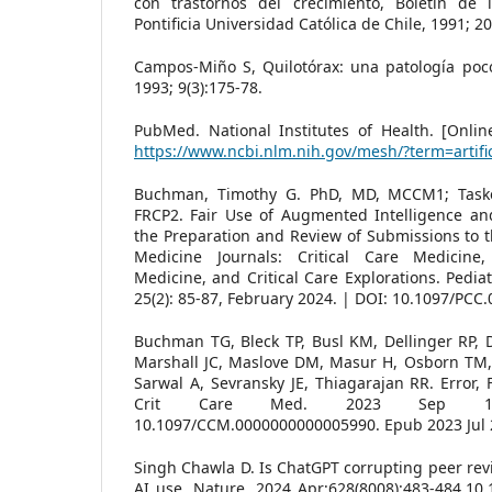
con trastornos del crecimiento, Boletín de 
Pontificia Universidad Católica de Chile, 1991; 20
Campos-Miño S, Quilotórax: una patología poco
1993; 9(3):175-78.
PubMed. National Institutes of Health. [Online
https://www.ncbi.nlm.nih.gov/mesh/?term=artific
Buchman, Timothy G. PhD, MD, MCCM1; Taske
FRCP2. Fair Use of Augmented Intelligence and A
the Preparation and Review of Submissions to th
Medicine Journals: Critical Care Medicine, 
Medicine, and Critical Care Explorations. Pediat
25(2): 85-87, February 2024. | DOI: 10.1097/PC
Buchman TG, Bleck TP, Busl KM, Dellinger RP, 
Marshall JC, Maslove DM, Masur H, Osborn TM
Sarwal A, Sevransky JE, Thiagarajan RR. Error, 
Crit Care Med. 2023 Sep 1;51(9
10.1097/CCM.0000000000005990. Epub 2023 Jul 
Singh Chawla D. Is ChatGPT corrupting peer revi
AI use. Nature. 2024 Apr;628(8008):483-484.10