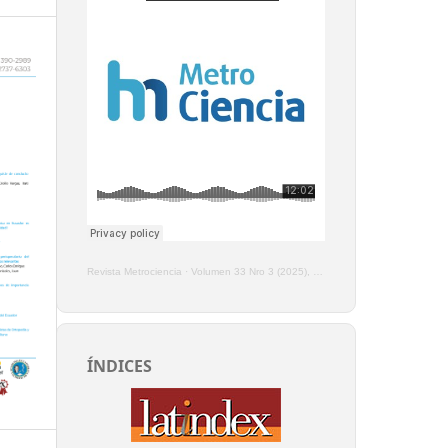
Revista Metrociencia
·
Volumen 33 Nro 3 (2025), Enero - Marzo
ÍNDICES