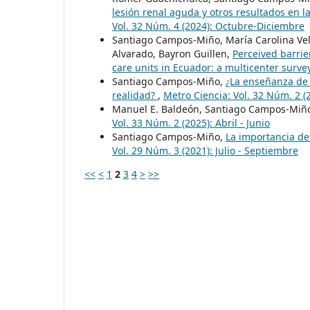
lesión renal aguda y otros resultados en l
Vol. 32 Núm. 4 (2024): Octubre-Diciembre
Santiago Campos-Miño, María Carolina Vela
Alvarado, Bayron Guillen,
Perceived barrier
care units in Ecuador: a multicenter surve
Santiago Campos-Miño,
¿La enseñanza de l
realidad?
,
Metro Ciencia: Vol. 32 Núm. 2 (2
Manuel E. Baldeón, Santiago Campos-Miñ
Vol. 33 Núm. 2 (2025): Abril - Junio
Santiago Campos-Miño,
La importancia de
Vol. 29 Núm. 3 (2021): Julio - Septiembre
<<
<
1
2
3
4
>
>>