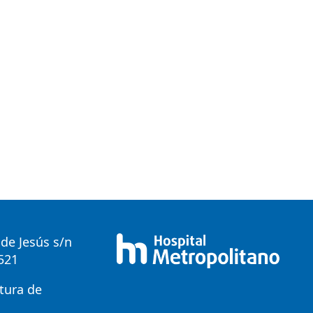
de Jesús s/n
0521
tura de