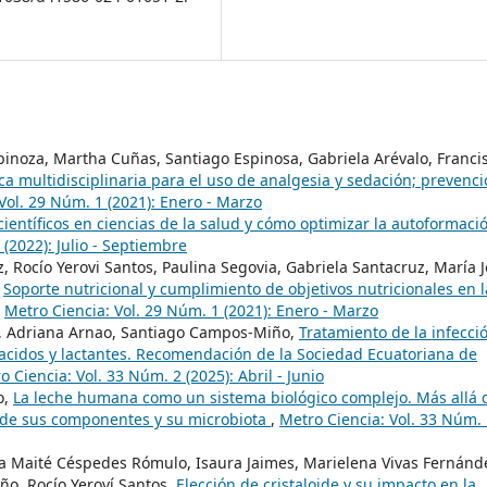
spinoza, Martha Cuñas, Santiago Espinosa, Gabriela Arévalo, Franci
ica multidisciplinaria para el uso de analgesia y sedación; prevenc
Vol. 29 Núm. 1 (2021): Enero - Marzo
científicos en ciencias de la salud y cómo optimizar la autoformaci
 (2022): Julio - Septiembre
 Rocío Yerovi Santos, Paulina Segovia, Gabriela Santacruz, María 
,
Soporte nutricional y cumplimiento de objetivos nutricionales en l
,
Metro Ciencia: Vol. 29 Núm. 1 (2021): Enero - Marzo
vi, Adriana Arnao, Santiago Campos-Miño,
Tratamiento de la infecci
nacidos y lactantes. Recomendación de la Sociedad Ecuatoriana de
o Ciencia: Vol. 33 Núm. 2 (2025): Abril - Junio
o,
La leche humana como un sistema biológico complejo. Más allá 
s de sus componentes y su microbiota
,
Metro Ciencia: Vol. 33 Núm.
na Maité Céspedes Rómulo, Isaura Jaimes, Marielena Vivas Fernánd
o, Rocío Yeroví Santos,
Elección de cristaloide y su impacto en la