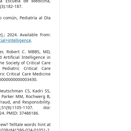
la Escuela de Medicina,
(3):182-187.
 común, Pediatría al Día
].; 2024. Available from:
ial+intelligence
.
r, Robert C. MBBS, MD,
rtificial Intelligence in
e Society of Critical Care
Pediatric Critical Care
ric Critical Care Medicine
C.0000000000003430.
Deutschman CS, Kadri SS,
, Parker MM, Rochwerg B,
Fraud, and Responsibility.
):1105-1107. doi:
24. PMID: 37486186.
ew? Telltale words hint at
.1038/d41586-024-01051-2.