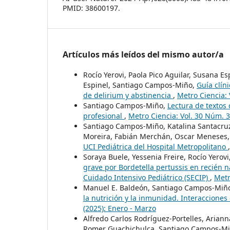
PMID: 38600197.
Artículos más leídos del mismo autor/a
Rocío Yerovi, Paola Pico Aguilar, Susana E
Espinel, Santiago Campos-Miño,
Guía clín
de delirium y abstinencia
,
Metro Ciencia: 
Santiago Campos-Miño,
Lectura de textos 
profesional
,
Metro Ciencia: Vol. 30 Núm. 3
Santiago Campos-Miño, Katalina Santacruz,
Moreira, Fabián Merchán, Oscar Meneses
UCI Pediátrica del Hospital Metropolitano
Soraya Buele, Yessenia Freire, Rocío Yero
grave por Bordetella pertussis en recién 
Cuidado Intensivo Pediátrico (SECIP)
,
Metr
Manuel E. Baldeón, Santiago Campos-Miñ
la nutrición y la inmunidad. Interaccione
(2025): Enero - Marzo
Alfredo Carlos Rodríguez-Portelles, Arian
Romer Guachichulca, Santiago Campos-Miñ