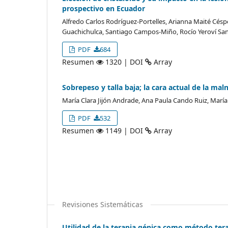
prospectivo en Ecuador
Alfredo Carlos Rodríguez-Portelles, Arianna Maité Cés
Guachichulca, Santiago Campos-Miño, Rocío Yeroví Sa
PDF
684
Resumen
1320 | DOI
Array
Sobrepeso y talla baja; la cara actual de la ma
María Clara Jijón Andrade, Ana Paula Cando Ruiz, María 
PDF
532
Resumen
1149 | DOI
Array
Revisiones Sistemáticas
Utilidad de la terapia génica como método tera