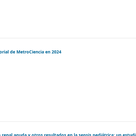
torial de MetroCiencia en 2024
n renal aguda y otros resultados en la sepsis pediátrica: un estud