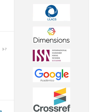
3-7
io