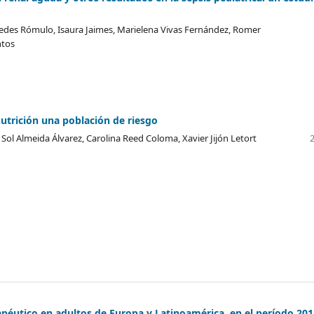
pedes Rómulo, Isaura Jaimes, Marielena Vivas Fernández, Romer
ntos
lnutrición una población de riesgo
Sol Almeida Álvarez, Carolina Reed Coloma, Xavier Jijón Letort
péutico en adultos de Europa y Latinoamérica, en el período 201