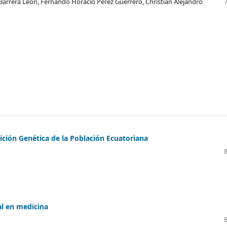
arrera León, Fernando Horacio Pérez Guerrero, Christian Alejandro
sición Genética de la Población Ecuatoriana
ial en medicina