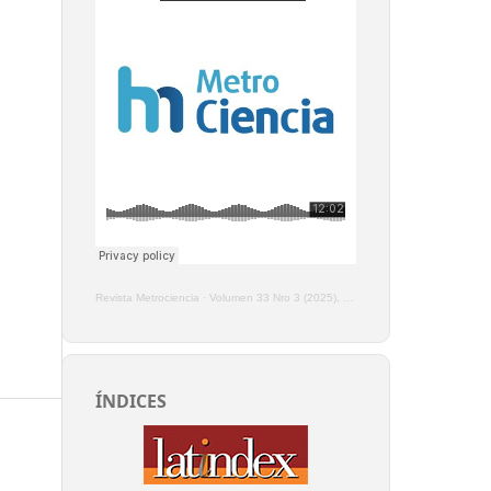
Revista Metrociencia
·
Volumen 33 Nro 3 (2025), Enero - Marzo
ÍNDICES