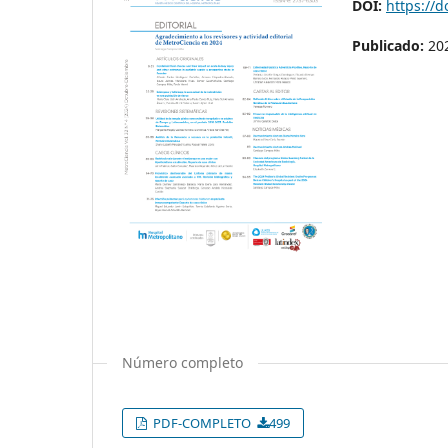
DOI:
https://
Publicado:
20
Número completo
PDF-COMPLETO
499