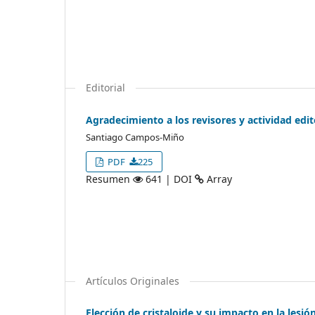
Editorial
Agradecimiento a los revisores y actividad edi
Santiago Campos-Miño
PDF
225
Resumen
641 | DOI
Array
Artículos Originales
Elección de cristaloide y su impacto en la lesió