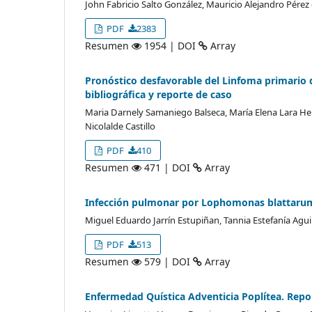
John Fabricio Salto González, Mauricio Alejandro Pérez
PDF
2383
Resumen
1954 | DOI
Array
Pronóstico desfavorable del Linfoma primario
bibliográfica y reporte de caso
Maria Darnely Samaniego Balseca, María Elena Lara He
Nicolalde Castillo
PDF
410
Resumen
471 | DOI
Array
Infección pulmonar por Lophomonas blattarum
Miguel Eduardo Jarrín Estupiñan, Tannia Estefanía Agui
PDF
513
Resumen
579 | DOI
Array
Enfermedad Quística Adventicia Poplítea. Repor