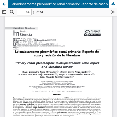
Leiomiosarcoma pleomórfico renal primario: Reporte de caso y revisión de la literatura