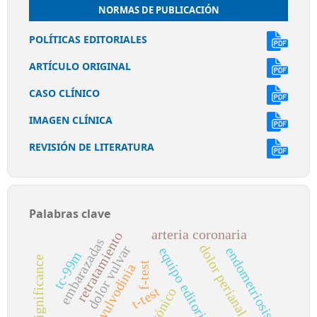
NORMAS DE PUBLICACIÓN
POLÍTICAS EDITORIALES
ARTÍCULO ORIGINAL
CASO CLÍNICO
IMAGEN CLÍNICA
REVISIÓN DE LITERATURA
Palabras clave
arteria coronaria
retratamiento
embarazadas
dolor perianal
dolor vulvar
endometriosis
equipo editorial
tc-99m
f-test
vulvodinia
t-test