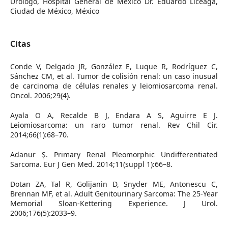
Urólogo, Hospital General de México Dr. Eduardo Liceaga,
Ciudad de México, México
Citas
Conde V, Delgado JR, González E, Luque R, Rodríguez C,
Sánchez CM, et al. Tumor de colisión renal: un caso inusual
de carcinoma de células renales y leiomiosarcoma renal.
Oncol. 2006;29(4).
Ayala O A, Recalde B J, Endara A S, Aguirre E J.
Leiomiosarcoma: un raro tumor renal. Rev Chil Cir.
2014;66(1):68–70.
Adanur Ş. Primary Renal Pleomorphic Undifferentiated
Sarcoma. Eur J Gen Med. 2014;11(suppl 1):66–8.
Dotan ZA, Tal R, Golijanin D, Snyder ME, Antonescu C,
Brennan MF, et al. Adult Genitourinary Sarcoma: The 25-Year
Memorial Sloan-Kettering Experience. J Urol.
2006;176(5):2033–9.