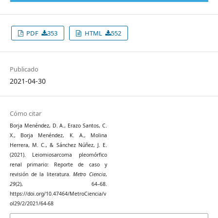
PDF
353
HTML
552
Publicado
2021-04-30
Cómo citar
Borja Menéndez, D. A., Erazo Santos, C.
X., Borja Menéndez, K. A., Molina
Herrera, M. C., & Sánchez Núñez, J. E.
(2021). Leiomiosarcoma pleomórfico
renal primario: Reporte de caso y
revisión de la literatura.
Metro Ciencia
,
29
(2), 64–68.
https://doi.org/10.47464/MetroCiencia/v
ol29/2/2021/64-68