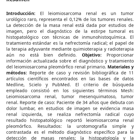
Introducción:
El leiomiosarcoma renal es un tumor
urológico raro, representa el 0,12% de los tumores renales.
La detección de la masa renal está dada por estudios de
imagen, pero el diagnóstico de la estirpe tumoral es
histopatológico con técnicas de inmunohistoquímica. El
tratamiento estándar es la nefrectomía radical; el papel de
la terapia adyuvante mediante quimioterapia y radioterapia
aún no está bien definido.
Objetivo:
Proporcionar
información actualizada sobre el diagnóstico y tratamiento
del leiomiosarcoma pleomórfico renal primario.
Materiales y
métodos:
Reporte de caso y revisión bibliográfica de 11
artículos científicos encontrados en las bases de datos
Medline, Scielo y PubMed. El criterio de búsqueda
empleado consistió en los siguientes términos Mesh:
Leiomiosarcoma renal, tumor mesenquimatoso, tumor
renal. Reporte de caso: Paciente de 34 años que debuta con
dolor lumbar, en estudios de imagen se evidencia masa
renal izquierda, se realiza nefrectomía radical cuyo
resultado histopatológico reportó leiomiosarcoma renal
pleomórfico. Resultados: la urotomografía simple y
contrastada es el método diagnóstico específico para la
detección de masas renales; la histopatología y la