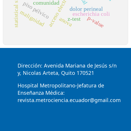
statistical significance
acceso electrónico
comunidad
piso pélvico
dolor perineal
malignidad
escherichia coli
p-value
anova
z-test
Dirección: Avenida Mariana de Jesús s/n
y, Nicolas Arteta, Quito 170521
Hospital Metropolitano-Jefatura de
Enseñanza Médica:
revista.metrociencia.ecuador@gmail.com