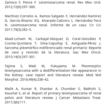
Zamora F, Ponce F. Leiomiosarcoma renal. Rev Mex Urol.
2012;72(6):297–300.
Martínez-Cornelio A, Ramos-Salgado F, Hernández-Ramírez
D, García-Álvarez KG, Alvarado-Cabrero I, Hernández-Toriz
N. Leiomiosarcoma renal. Informe de un caso. Cir Cir.
2011;79(3):282–5.
Abad-Licham M, Carbajal-Vásquez D, Coral-González P,
Cusma-Quintana T, Silva-Capuñay E, Astigueta-Pérez J.
Sarcoma pleomórfico indiferenciado renal primario: Reporte
de caso y revisión de la literatura. Gac Mex Oncol.
2015;14(5):297–301.
Tajima S, Waki M, Fukuyama M. Pleomorphic
leiomyosarcoma with a dedifferentiation-like appearance in
the kidney: case report and literature review. Med Mol
Morphol. 2016;49(4):238–42.
Malik A, Kumar R, Shankar A, Chumber S, Bakhshi S,
Kaushal S, et al. Report of primary leiomyosarcoma of renal
pelvis and literature review. J Cancer Metastasis Treat.
2017;3(6):111.