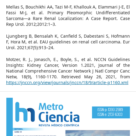
Mellas S, Bouchikhi AA, Tazi M-F, Khallouk A, Elammari J-E, El
Fassi M-J, et al. Primary Pleomorphic Undifferentiated
Sarcoma—a Rare Renal Localization: A Case Report. Case
Rep Urol. 2012;2012:1–3.
Ljungberg B, Bensalah K, Canfield S, Dabestani S, Hofmann
F, Hora M, et al. EAU guidelines on renal cell carcinoma. Eur
Urol. 2021;67(5):913–24.
Motzer, R. J., Jonasch, E., Boyle, S., et al. NCCN Guidelines
Insights: Kidney Cancer, Version 1.2021, Journal of the
National Comprehensive Cancer Network J Natl Compr Canc
Netw, 18(9), 1160-1170. Retrieved May 26, 2021, from
https://jnccn.org/view/journals/jnccn/18/9/article-p1160.xml