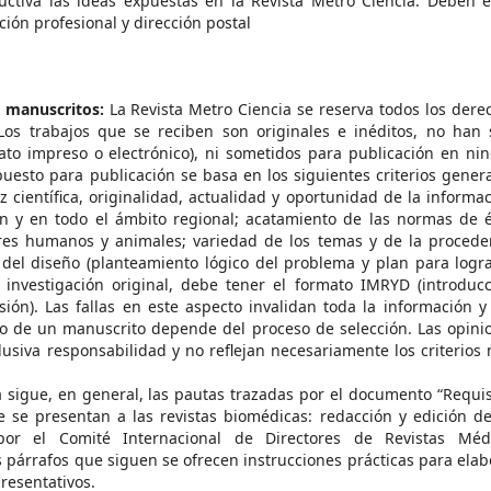
ctiva las ideas expuestas en la Revista Metro Ciencia. Deben e
ación profesional y dirección postal
e manuscritos:
La Revista Metro Ciencia se reserva todos los dere
Los trabajos que se reciben son originales e inéditos, no han 
ato impreso o electrónico), ni sometidos para publicación en ni
puesto para publicación se basa en los siguientes criterios genera
z científica, originalidad, actualidad y oportunidad de la informac
en y en todo el ámbito regional; acatamiento de las normas de é
res humanos y animales; variedad de los temas y de la procede
 del diseño (planteamiento lógico del problema y plan para logra
 investigación original, debe tener el formato IMRYD (introducc
ión). Las fallas en este aspecto invalidan toda la información y
zo de un manuscrito depende del proceso de selección. Las opini
usiva responsabilidad y no reflejan necesariamente los criterios n
 sigue, en general, las pautas trazadas por el documento “Requis
 se presentan a las revistas biomédicas: redacción y edición de
 por el Comité Internacional de Directores de Revistas Méd
s párrafos que siguen se ofrecen instrucciones prácticas para elab
resentativos.