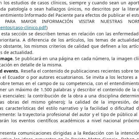
 los estudios de casos clínicos, siempre y cuando sean un aport
da patología o sean hallazgos únicos, no descritos por la litera
onsentimiento Informado del Paciente para efectos de publicar el est
a. PARA MAYOR INFORMACIÓN VISITAR NUESTRAS NOR
entos/caso-clinico.pdf
)
esta sección se describen temas en relación con las enfermedad
ioritaria. A diferencia de los artículos, los temas de actualida
 obstante, los mismos criterios de calidad que definen a los artíc
as de actualidad.
 image.
Se publicará en una página en cada número, la imagen clí
cación en detalle de la misma.
d events.
Reseña el contenido de publicaciones recientes sobre t
el Ecuador o por autores ecuatorianos. Se invita a los lectores a
sobre temas en el campo de su competencia, con el entendimient
ner un máximo de 1.500 palabras y describir el contenido de la 
 esenciales: la contribución de la obra a una disciplina determi
ras obras del mismo género); la calidad de la impresión, de
s características del estilo narrativo y la facilidad o dificultad d
mente: la trayectoria profesional del autor y el tipo de público al
arán los eventos científicos académicos a nivel nacional próxim
resenta comunicaciones dirigidas a la Redacción con la intenció