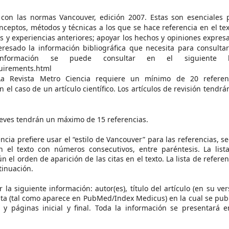
n con las normas Vancouver, edición 2007. Estas son esenciales 
conceptos, métodos y técnicas a los que se hace referencia en el tex
s y experiencias anteriores; apoyar los hechos y opiniones expres
teresado la información bibliográfica que necesita para consultar
información se puede consultar en el siguiente li
uirements.html
. La Revista Metro Ciencia requiere un mínimo de 20 referen
n el caso de un artículo científico. Los artículos de revisión tendrá
eves tendrán un máximo de 15 referencias.
ncia prefiere usar el “estilo de Vancouver” para las referencias, s
n el texto con números consecutivos, entre paréntesis. La list
l orden de aparición de las citas en el texto. La lista de referen
tinuación.
la siguiente información: autor(es), título del artículo (en su ver
evista (tal como aparece en PubMed/Index Medicus) en la cual se publ
 páginas inicial y final. Toda la información se presentará e