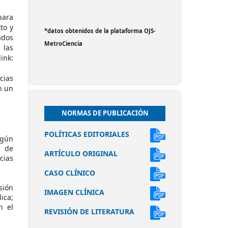
para
to y
*datos obtenidos de la plataforma OJS-
ados
MetroCiencia
 las
nk:
cias
n un
NORMAS DE PUBLICACIÓN
POLÍTICAS EDITORIALES
egún
a de
ARTÍCULO ORIGINAL
cias
CASO CLÍNICO
sión
IMAGEN CLÍNICA
ica;
n el
REVISIÓN DE LITERATURA