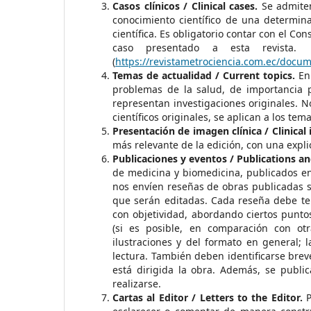
Casos clínicos / Clinical cases.
Se admiten
conocimiento científico de una determina
científica. Es obligatorio contar con el C
caso presentado a esta revist
(
https://revistametrociencia.com.ec/docum
Temas de actualidad / Current topics.
En 
problemas de la salud, de importancia pr
representan investigaciones originales. No
científicos originales, se aplican a los tem
Presentación de imagen clínica / Clinical
más relevante de la edición, con una expli
Publicaciones y eventos / Publications an
de medicina y biomedicina, publicados en 
nos envíen reseñas de obras publicadas 
que serán editadas. Cada reseña debe te
con objetividad, abordando ciertos puntos
(si es posible, en comparación con ot
ilustraciones y del formato en general; la
lectura. También deben identificarse breve
está dirigida la obra. Además, se public
realizarse.
Cartas al Editor / Letters to the Editor.
P