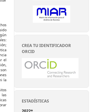
star
chos
sido
ngún
les:
ión;
CREA TU IDENTIFICADOR
tica
ORCID
ncia
r el
ión,
 son
ones
i la
itos
 las
icas
ESTADÍSTICAS
orar
2022*