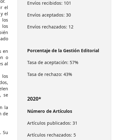
or.
Envíos recibidos: 101
r el
y el
Envíos aceptados: 30
 los
 los
Envíos rechazados: 12
bién
gado
Porcentaje de la Gestión Editorial
s en
ón o
Tasa de aceptación: 57%
s al
Tasa de rechazo: 43%
 los
dos,
elen
, se
2020*
n la
Número de Artículos
ón de
Artículos publicados: 31
. Su
Artículos rechazados: 5