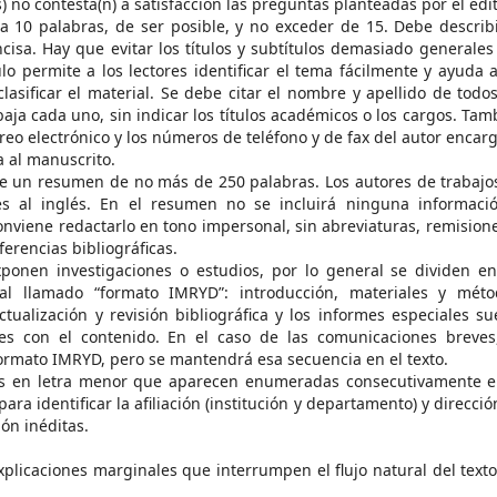
) no contesta(n) a satisfacción las preguntas planteadas por el edit
 a 10 palabras, de ser posible, y no exceder de 15. Debe describi
cisa. Hay que evitar los títulos y subtítulos demasiado generales 
lo permite a los lectores identificar el tema fácilmente y ayuda a
asificar el material. Se debe citar el nombre y apellido de todos
baja cada uno, sin indicar los títulos académicos o los cargos. Tam
orreo electrónico y los números de teléfono y de fax del autor encar
a al manuscrito.
e un resumen de no más de 250 palabras. Los autores de trabajo
s al inglés. En el resumen no se incluirá ninguna informaci
onviene redactarlo en tono impersonal, sin abreviaturas, remisione
ferencias bibliográficas.
ponen investigaciones o estudios, por lo general se dividen en
al llamado “formato IMRYD”: introducción, materiales y méto
ctualización y revisión bibliográfica y los informes especiales su
rdes con el contenido. En el caso de las comunicaciones breves
 formato IMRYD, pero se mantendrá esa secuencia en el texto.
es en letra menor que aparecen enumeradas consecutivamente e
para identificar la afiliación (institución y departamento) y direcci
ón inéditas.
plicaciones marginales que interrumpen el flujo natural del texto