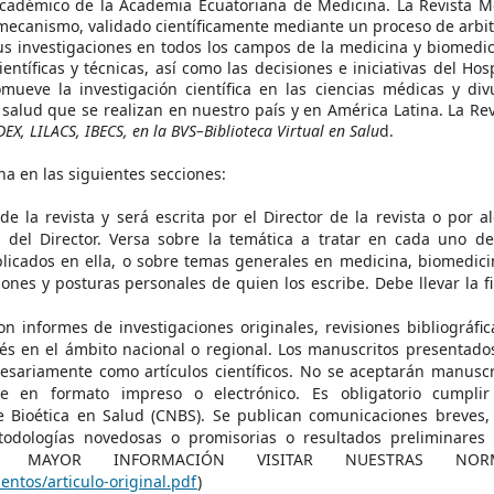
académico de la Academia Ecuatoriana de Medicina. La Revista M
n mecanismo, validado científicamente mediante un proceso de arbit
sus investigaciones en todos los campos de la medicina y biomedic
tíficas y técnicas, así como las decisiones e iniciativas del Hosp
mueve la investigación científica en las ciencias médicas y div
 salud que se realizan en nuestro país y en América Latina. La Rev
EX, LILACS, IBECS, en la BVS–Biblioteca Virtual en Salu
d.
na en las siguientes secciones:
e la revista y será escrita por el Director de la revista o por a
 del Director. Versa sobre la temática a tratar en cada uno de
blicados en ella, o sobre temas generales en medicina, biomedici
iniones y posturas personales de quien los escribe. Debe llevar la f
n informes de investigaciones originales, revisiones bibliográfic
és en el ámbito nacional o regional. Los manuscritos presentado
cesariamente como artículos científicos. No se aceptarán manuscr
e en formato impreso o electrónico. Es obligatorio cumplir
e Bioética en Salud (CNBS). Se publican comunicaciones breves,
odologías novedosas o promisorias o resultados preliminares
PARA MAYOR INFORMACIÓN VISITAR NUESTRAS NOR
entos/articulo-original.pdf
)