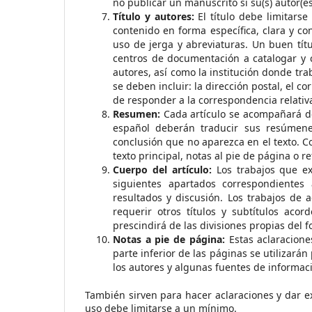
no publicar un manuscrito si su(s) autor(es
Título y autores:
El título debe limitarse
contenido en forma específica, clara y con
uso de jerga y abreviaturas. Un buen títu
centros de documentación a catalogar y cl
autores, así como la institución donde tra
se deben incluir: la dirección postal, el c
de responder a la correspondencia relativ
Resumen:
Cada artículo se acompañará d
español deberán traducir sus resúmene
conclusión que no aparezca en el texto. C
texto principal, notas al pie de página o re
Cuerpo del artículo:
Los trabajos que ex
siguientes apartados correspondientes 
resultados y discusión. Los trabajos de a
requerir otros títulos y subtítulos aco
prescindirá de las divisiones propias del
Notas a pie de página:
Estas aclaracion
parte inferior de las páginas se utilizarán 
los autores y algunas fuentes de informaci
También sirven para hacer aclaraciones y dar ex
uso debe limitarse a un mínimo.