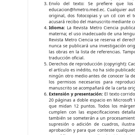
Envío del texto: Se prefiere que lo
educacion@hmetro.med.ec. Cualquier auto
original, dos fotocopias y un cd con el t
acusará recibo del manuscrito mediante co
Idioma:
La Revista Metro Ciencia public
materna; el uso inadecuado de una lengua 
Revista Metro Ciencia se reserva el derech
nunca se publicará una investigación orig
las obras en la lista de referencias. Tam
traducción oficial.
Derechos de reproducción (copyright): C
el artículo es inédito, no ha sido publica
ningún otro medio antes de conocer la dec
los permisos necesarios para reproduci
manuscrito se acompañará de la carta ori
Extensión y presentación:
El texto corrido
20 páginas a doble espacio en Microsoft
que midan 12 puntos. Todos los márgen
cumplen con las especificaciones detalla
también se someterán a un procesamiento 
supresión o adición de cuadros, ilustr
aprobación y para que conteste cualquier 