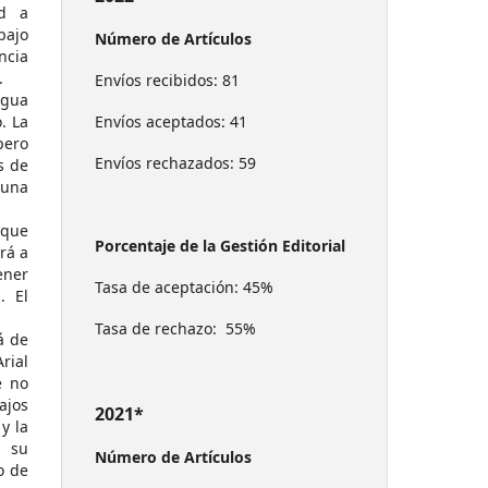
rd a
bajo
Número de Artículos
ncia
.
Envíos recibidos: 81
ngua
. La
Envíos aceptados: 41
pero
Envíos rechazados: 59
s de
 una
 que
Porcentaje de la Gestión Editorial
rá a
ener
Tasa de aceptación: 45%
. El
Tasa de rechazo: 55%
á de
rial
e no
ajos
2021*
y la
a su
Número de Artículos
o de