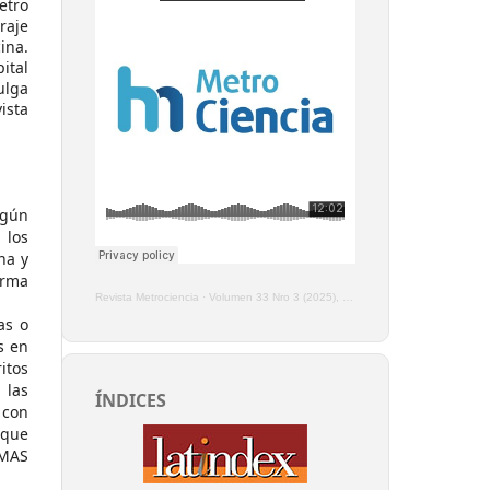
etro
raje
ina.
ital
ulga
ista
lgún
 los
na y
irma
Revista Metrociencia
·
Volumen 33 Nro 3 (2025), Enero - Marzo
as o
s en
itos
 las
ÍNDICES
 con
 que
MAS