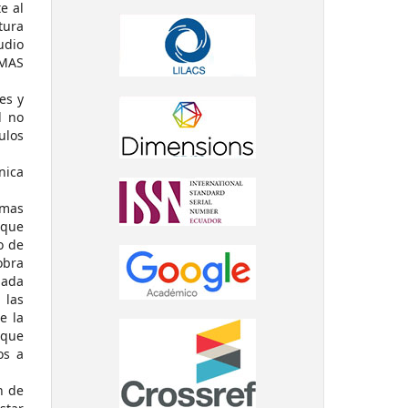
e al
tura
udio
MAS
es y
d no
ulos
nica
emas
 que
o de
obra
nada
 las
e la
 que
os a
n de