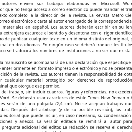
s autores envíen sus trabajos elaborados en Microsoft Wo
r que no tenga acceso a correo electrónico puede mandar el tra
exto completo, a la dirección de la revista. La Revista Metro Cie
rreo electrónico o carta al autor encargado de la correspondencia
a materiales en español. Los autores deberán escribir en su le
extranjera oscurece el sentido y desentona con el rigor científico
o de publicar cualquier texto en un idioma distinto del original, 
inal en dos idiomas. En ningún caso se deberá traducir los título
poco se traducirá los nombres de instituciones a no ser que exista
ada manuscrito se acompañará de una declaración que especifique
do anteriormente en formato impreso o electrónico y no se presenta
isión de la revista. Los autores tienen la responsabilidad de obt
r cualquier material protegido por derechos de reproducción
ginal que otorgue ese permiso.
 del trabajo, sin incluir cuadros, figuras y referencias, no exceder
 Word. Se deberán usar caracteres de estilo Times New Roman o A
es serán de una pulgada (2,4 cm). No se aceptan trabajos qu
das. Después del arbitraje (y de su posible revisión), los trab
editorial que puede incluir, en caso necesario, su condensación 
aciones y anexos. La versión editada se remitirá al autor par
pregunta adicional del editor. La redacción se reserva el derech