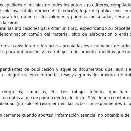
os apellidos e iniciales de todos los autores (o editores, compilado
colectiva; título; número de la edición; lugar de publicación, ent
egarán los números del volumen y páginas consultadas, serie a
 la serie.
al las indicaciones para citar un libro, especificando su procede
, denominación común del material, sitio de elaboración o emisi
 No se consideran referencias apropiadas los resúmenes de artícu
os para publicación, y los trabajos o documentos inéditos que no
 pendientes de publicación y aquellos documentos que, aun si
ta categoría se encuentran las tesis y algunos documentos de tra
 congresos, simposios, etc. Los trabajos inéditos que han 
 en notas al pie de página dentro del texto. Sólo deben constar en
otalidad (no sólo el resumen) en las actas correspondientes u o
nicamente cuando aporten información esencial no obtenible de