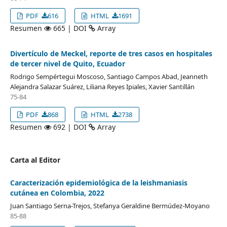
PDF
616
HTML
1691
Resumen
665 | DOI
Array
Divertículo de Meckel, reporte de tres casos en hospitales
de tercer nivel de Quito, Ecuador
Rodrigo Sempértegui Moscoso, Santiago Campos Abad, Jeanneth
Alejandra Salazar Suárez, Liliana Reyes Ipiales, Xavier Santillán
75-84
PDF
868
HTML
2738
Resumen
692 | DOI
Array
Carta al Editor
Caracterización epidemiológica de la leishmaniasis
cutánea en Colombia, 2022
Juan Santiago Serna-Trejos, Stefanya Geraldine Bermúdez-Moyano
85-88