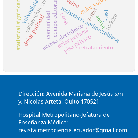
statistical significance
p-value
dolor vulvar
escherichia coli
equipo editorial
vulvodinia
resistencia antimicrobiana
z-test
f-test
comunidad
t-test
tc-99m
dolor perineal
anova
acceso electrónico
dolor perianal
piso pélvico
retratamiento
Dirección: Avenida Mariana de Jesús s/n
y, Nicolas Arteta, Quito 170521
Hospital Metropolitano-Jefatura de
Enseñanza Médica:
revista.metrociencia.ecuador@gmail.com