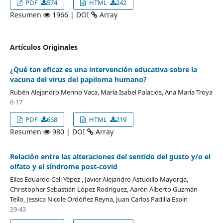
PDF
574
HTML
242
Resumen
1966 | DOI
Array
Artículos Originales
¿Qué tan eficaz es una intervención educativa sobre la
vacuna del virus del papiloma humano?
Rubén Alejandro Merino Vaca, María Isabel Palacios, Ana María Troya
6-17
PDF
658
HTML
219
Resumen
980 | DOI
Array
Relación entre las alteraciones del sentido del gusto y/o el
olfato y el síndrome post-covid
Elías Eduardo Celi Yépez , Javier Alejandro Astudillo Mayorga,
Christopher Sebastián López Rodríguez, Aarón Alberto Guzmán
Tello, Jessica Nicole Ordóñez Reyna, Juan Carlos Padilla Espín
29-43