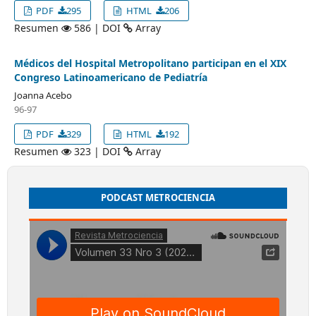
PDF
295
HTML
206
Resumen
586 | DOI
Array
Médicos del Hospital Metropolitano participan en el XIX
Congreso Latinoamericano de Pediatría
Joanna Acebo
96-97
PDF
329
HTML
192
Resumen
323 | DOI
Array
PODCAST METROCIENCIA