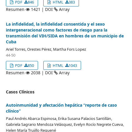
PDF
846
HTML
383
Resumen
1421 | DOI
Array
La infidelidad, la infidelidad consentida y el sexo
intergeneracional como factores de riesgo para la
transmisión del VIH/SIDA en hombres de un municipio de
Cuba
Ariel Torres, Orestes Pérez, Martha Fors Lopez
44-50
PDF
850
HTML
1043
Resumen
2038 | DOI
Array
Casos Clínicos
Autoinmunidad y afectación hepática “reporte de caso
clínico”
Paul Andrés Abarca Espinosa, Erika Susana Palacios Santillán,
Gabriela Sagrario Mendoza Velásquez, Evelyn Rocío Negrete Cueva,
Helen María Trujillo Requené