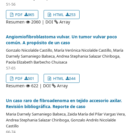
51-56
PDF
965
HTML
253
Resumen
2060 | DOI
Array
Angiomiofibroblastoma vulvar. Un tumor vulvar poco
común. A propósito de un caso
Gonzalo Niicolalde Castillo, María Verónica Nicolalde Castillo, María
Darnely Samaniego Balseca, Andrea Stephania Salazar Chiriboga,
Paola Elizabeth Barbecho Chuisaca
57-65
PDF
501
HTML
544
Resumen
622 | DOI
Array
Un caso raro de fibroadenoma en tejido accesorio axilar.
Revisión bibliográfica. Reporte de caso
Maria Darnely Samaniego Balseca, Zaida María del Pilar Vargas Vera,
Andrea Stephania Salazar Chiriboga, Gonzalo Andrés Nicolalde
Castillo
66-74