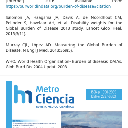
[Internet]. 2016. Available from:
https://ourworldindata.org/burden-of-disease#citation
Salomon JA, Haagsma JA, Davis A, de Noordhout CM,
Polinder S, Havelaar AH, et al. Disability weights for the
Global Burden of Disease 2013 study. Lancet Glob Heal.
2015;3(11).
Murray CJL, López AD. Measuring the Global Burden of
Disease. N Engl J Med. 2013;369(5).
WHO. World Health Organization- Burden of disease: DALYs.
Glob Burd Dis 2004 Updat. 2008.