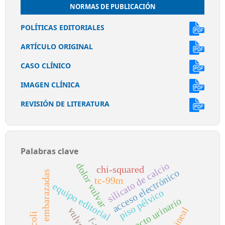
NORMAS DE PUBLICACIÓN
POLÍTICAS EDITORIALES
ARTÍCULO ORIGINAL
CASO CLÍNICO
IMAGEN CLÍNICA
REVISIÓN DE LITERATURA
Palabras clave
silicato de calcio
dolor vulvar
chi-squared
acceso electrónico
embarazadas
tc-99m
equipo editorial
piso pélvico