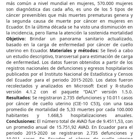
más común a nivel mundial en mujeres, 570.000 mujeres
son diagnóstica das cada año, es uno de los 5 tipos de
cáncer prevenibles que más muertes prematuras genera y
la segunda causa de muerte por cáncer en mujeres en
Ecuador. En la última década se ha visto una disminución en
la incidencia, pero llama la atención la sostenida mortalidad
Objetivo:
Brindar un panorama sanitario actualizado,
basado en la carga de enfermedad por cáncer de cuello
uterino en Ecuador.
Materiales y métodos:
Se llevó a cabo
un estudio descriptivo, transversal para estimación de carga
de enfermedad. Los datos fueron obtenidos a partir de los
registros nacionales de defunciones y egresos hospitalarios
publicados por el Instituto Nacional de Estadística y Censos
del Ecuador para el periodo 2015-2020. Los datos fueron
recolectados y analizados en Microsoft Excel y R-studio
versión 4.1.2 con el paquete “DALY” versión 1.5.0.
Resultados:
Se registraron 2.735 defunciones y 10.011 casos
por cáncer de cuello uterino (CIE-10 C53), con una tasa
promedio de mortalidad de 5,33 muertes por cada 100.000
habitantes y 1.668,5 hospitalizaciones anuales.
Conclusiones:
El número total de AVAD fue de 9.4511,53, con
un promedio anual de 15.751,92 AVAD. En Ecuador para el
periodo 2015-2020 se registraron 2.735 defunciones y
10.011 casos. En Ecuador el cáncer de cuello uterino