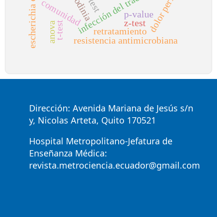
infección del tracto urinario
dolor perineal
vulvodinia
escherichia coli
f-test
comunidad
p-value
z-test
t-test
anova
retratamiento
resistencia antimicrobiana
Dirección: Avenida Mariana de Jesús s/n
y, Nicolas Arteta, Quito 170521
Hospital Metropolitano-Jefatura de
Enseñanza Médica:
revista.metrociencia.ecuador@gmail.com