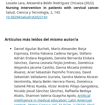
Lozada Lara, Alexandra Belén Rodríguez Chicaiza (2022)
Nursing intervention in patients with cervical cancer.
Salud, Ciencia y Tecnología,
2
,
143.
10.56294/saludcyt2022143
Artículos más leídos del mismo autor/a
Daniel Aguilar Bucheli, Marlo Alexander Borja
Espinoza, Emilia Fabiana Cadena Vargas, Stefano
Adrián Endara Regalado, Daniela Bernarda Endara
Sánchez, Danna Leonela Feijóo Jiménez, Doménica
Alejandra Jácome Castillo, Danna Micaela Jiménez
Álvarez, Ariel Sebastián Pazmiño Troncoso, David
Sebastián Valladares Izurieta, Sandra Malena Alcocer
Veintimilla, María Belén Herrera Flores, Doménica
Salomé Pérez Rueda, Víctor Andrés Pillajo Gangotena,
Nicolás Josué Sánchez Sánchez, Raffaella Bedoya
Aliatis, Shannon Valeria Guaycha Apolo,
Artificial
intelligence in medical education: Latin American
context
,
Metro Ciencia: Vol. 31 Núm. 2 (2023): Abril -