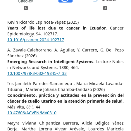
4
3
Kevin Ricardo Espinosa-Yépez (2025)
Years of life lost due to cancer in Ecuador.
Cancer
Epidemiology,
94
,
102717.
10.1016/j.canep.2024.102717
A. Zavala-Calahorrano, A. Aguilar, Y. Carrero, G. Del Pozo
Sánchez (2026)
Emerging Research in Intelligent Systems.
Lecture Notes
in Networks and Systems,
1880
,
464.
10.1007/978-3-032-19845-7_33
Iris Jamileth Paredes-Samaniego , Maria Micaela Lavanda-
Tituana , Marlene Johana Chamba-Tandazo (2026)
Conocimiento, práctica y actitudes en la prevención del
cáncer de cuello uterino en la atención primaria de salud.
Más Vita,
8
(1),
44.
10.47606/ACVEN/MV0310
Mayra Viviana Chipantiza Barrera, Alicia Bélgica Yánez
Borja, Martha Lorena Alvear Arévalo, Lourdes Maricela