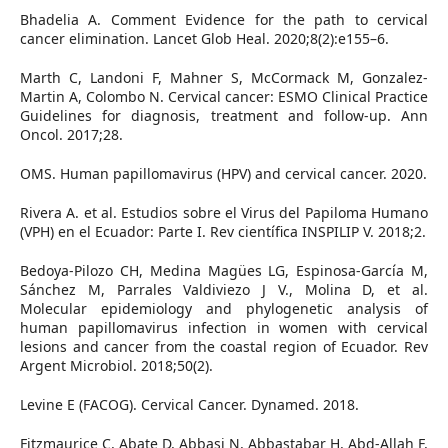
Bhadelia A. Comment Evidence for the path to cervical
cancer elimination. Lancet Glob Heal. 2020;8(2):e155–6.
Marth C, Landoni F, Mahner S, McCormack M, Gonzalez-
Martin A, Colombo N. Cervical cancer: ESMO Clinical Practice
Guidelines for diagnosis, treatment and follow-up. Ann
Oncol. 2017;28.
OMS. Human papillomavirus (HPV) and cervical cancer. 2020.
Rivera A. et al. Estudios sobre el Virus del Papiloma Humano
(VPH) en el Ecuador: Parte I. Rev científica INSPILIP V. 2018;2.
Bedoya-Pilozo CH, Medina Magües LG, Espinosa-García M,
Sánchez M, Parrales Valdiviezo J V., Molina D, et al.
Molecular epidemiology and phylogenetic analysis of
human papillomavirus infection in women with cervical
lesions and cancer from the coastal region of Ecuador. Rev
Argent Microbiol. 2018;50(2).
Levine E (FACOG). Cervical Cancer. Dynamed. 2018.
Fitzmaurice C, Abate D, Abbasi N, Abbastabar H, Abd-Allah F,