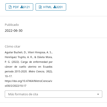
PDF
5121
HTML
3201
Publicado
2022-06-30
Cómo citar
Aguilar Bucheli, D., Viteri Hinojosa, A. S.,
Henríquez Trujillo, A. R., & Dávila Mora,
P. G. (2022). Carga de enfermedad por
cáncer de cuello uterino en Ecuador,
periodo 2015-2020.
Metro Ciencia
,
30
(2),
10–17.
https://doi.org/10.47464/MetroCiencia/v
ol30/2/2022/10-17
Más formatos de cita