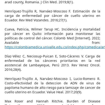
arad county, Romania. J Clin Med. 2019;8(1).
Henríquez-Trujillo R, Narváez-Moscoso F. Estimación de la
carga de enfermedad por cáncer de cuello uterino en
Ecuador. Rev Med Vozandes. 2016;27(1).
Cueva, Patricia, Wilmer Tarup HC. Incidencia y mortalidad
por cáncer en Quito: información para monitorear las
políticas de control del cáncer. Colomb Med [Internet]. 2022;
Available from:
https://colombiamedica.univalle.edu.co/index.php/comedica/ar
Díaz-Vélez C, Neciosup-Puican E, Soto-Cáceres V. Carga de
enfermedad de los cánceres prioritarios en la red
asistencial de Lambayeque, Perú 2013. Rev Venez Oncol.
2016;28(4).
Henríquez-Trujillo A, Narváez-Moscoso I, Lucio-Romero R.
Costo-efectividad de la deteccion de ADN de virus de
papiloma humano de alto riesgo para tamizaje de cancer de
cuello uterino en Ecuador. Value Heal. 2017;20(9).
Max Roser and Hannah Ritchie. Burden of Disease