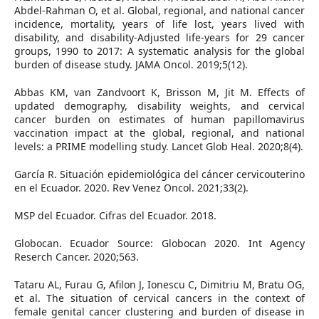
Abdel-Rahman O, et al. Global, regional, and national cancer
incidence, mortality, years of life lost, years lived with
disability, and disability-Adjusted life-years for 29 cancer
groups, 1990 to 2017: A systematic analysis for the global
burden of disease study. JAMA Oncol. 2019;5(12).
Abbas KM, van Zandvoort K, Brisson M, Jit M. Effects of
updated demography, disability weights, and cervical
cancer burden on estimates of human papillomavirus
vaccination impact at the global, regional, and national
levels: a PRIME modelling study. Lancet Glob Heal. 2020;8(4).
García R. Situación epidemiológica del cáncer cervicouterino
en el Ecuador. 2020. Rev Venez Oncol. 2021;33(2).
MSP del Ecuador. Cifras del Ecuador. 2018.
Globocan. Ecuador Source: Globocan 2020. Int Agency
Reserch Cancer. 2020;563.
Tataru AL, Furau G, Afilon J, Ionescu C, Dimitriu M, Bratu OG,
et al. The situation of cervical cancers in the context of
female genital cancer clustering and burden of disease in