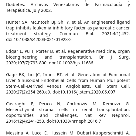
Diabetes. Archivos Venezolanos de Farmacología y
Terapéutica. July 2002.
Hunter SA, McIntosh BJ, Shi Y, et al. An engineered ligand
trap inhibits leukemia inhibitory factor as pancreatic cancer
treatment strategy. Commun Biol. 2021;4(1):452.
doi:10.1038/s42003-021-01928-2
Edgar L, Pu T, Porter B, et al. Regenerative medicine, organ
bioengineering and transplantation. Br J Surg.
2020;107(7):793-800. doi:10.1002/bjs.11686
Gage BK, Liu JC, Innes BT, et al. Generation of Functional
Liver Sinusoidal Endothelial Cells from Human Pluripotent
Stem-Cell-Derived Venous Angioblasts. Cell Stem Cell.
2020;27(2):254-269.e9. doi:10.1016/j.stem.2020.06.007
Casiraghi F, Perico N, Cortinovis M, Remuzzi G.
Mesenchymal stromal cells in renal transplantation:
opportunities and challenges. Nat Rev Nephrol.
2016;12(4):241-253. doi:10.1038/nrneph.2016.7
Messina A, Luce E, Hussein M, Dubart-Kupperschmitt A.