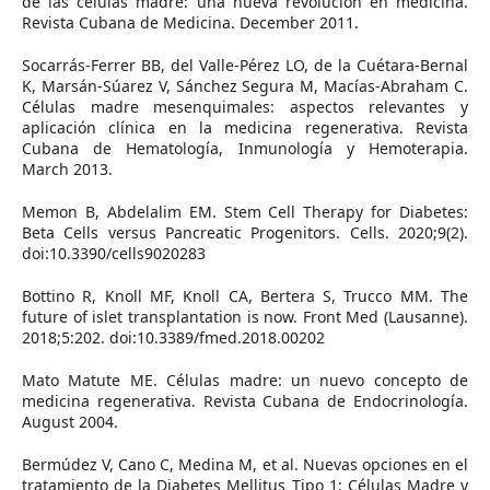
de las células madre: una nueva revolución en medicina.
Revista Cubana de Medicina. December 2011.
Socarrás-Ferrer BB, del Valle-Pérez LO, de la Cuétara-Bernal
K, Marsán-Súarez V, Sánchez Segura M, Macías-Abraham C.
Células madre mesenquimales: aspectos relevantes y
aplicación clínica en la medicina regenerativa. Revista
Cubana de Hematología, Inmunología y Hemoterapia.
March 2013.
Memon B, Abdelalim EM. Stem Cell Therapy for Diabetes:
Beta Cells versus Pancreatic Progenitors. Cells. 2020;9(2).
doi:10.3390/cells9020283
Bottino R, Knoll MF, Knoll CA, Bertera S, Trucco MM. The
future of islet transplantation is now. Front Med (Lausanne).
2018;5:202. doi:10.3389/fmed.2018.00202
Mato Matute ME. Células madre: un nuevo concepto de
medicina regenerativa. Revista Cubana de Endocrinología.
August 2004.
Bermúdez V, Cano C, Medina M, et al. Nuevas opciones en el
tratamiento de la Diabetes Mellitus Tipo 1: Células Madre y