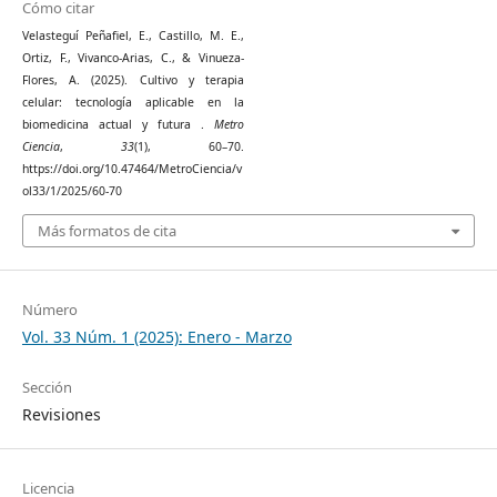
Cómo citar
Velasteguí Peñafiel, E., Castillo, M. E.,
Ortiz, F., Vivanco-Arias, C., & Vinueza-
Flores, A. (2025). Cultivo y terapia
celular: tecnología aplicable en la
biomedicina actual y futura .
Metro
Ciencia
,
33
(1), 60–70.
https://doi.org/10.47464/MetroCiencia/v
ol33/1/2025/60-70
Más formatos de cita
Número
Vol. 33 Núm. 1 (2025): Enero - Marzo
Sección
Revisiones
Licencia