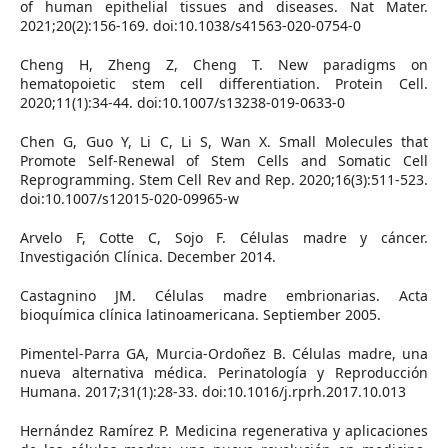
of human epithelial tissues and diseases. Nat Mater.
2021;20(2):156-169. doi:10.1038/s41563-020-0754-0
Cheng H, Zheng Z, Cheng T. New paradigms on
hematopoietic stem cell differentiation. Protein Cell.
2020;11(1):34-44. doi:10.1007/s13238-019-0633-0
Chen G, Guo Y, Li C, Li S, Wan X. Small Molecules that
Promote Self-Renewal of Stem Cells and Somatic Cell
Reprogramming. Stem Cell Rev and Rep. 2020;16(3):511-523.
doi:10.1007/s12015-020-09965-w
Arvelo F, Cotte C, Sojo F. Células madre y cáncer.
Investigación Clínica. December 2014.
Castagnino JM. Células madre embrionarias. Acta
bioquímica clínica latinoamericana. Septiember 2005.
Pimentel-Parra GA, Murcia-Ordoñez B. Células madre, una
nueva alternativa médica. Perinatología y Reproducción
Humana. 2017;31(1):28-33. doi:10.1016/j.rprh.2017.10.013
Hernández Ramírez P. Medicina regenerativa y aplicaciones