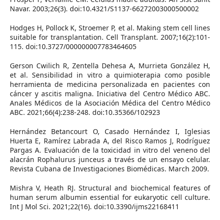
Navar. 2003;26(3). doi:10.4321/S1137-66272003000500002
Hodges H, Pollock K, Stroemer P, et al. Making stem cell lines
suitable for transplantation. Cell Transplant. 2007;16(2):101-
115. doi:10.3727/000000007783464605
Gerson Cwilich R, Zentella Dehesa A, Murrieta González H,
et al. Sensibilidad in vitro a quimioterapia como posible
herramienta de medicina personalizada en pacientes con
cáncer y ascitis maligna. Iniciativa del Centro Médico ABC.
Anales Médicos de la Asociación Médica del Centro Médico
ABC. 2021;66(4):238-248. doi:10.35366/102923
Hernández Betancourt O, Casado Hernández I, Iglesias
Huerta E, Ramírez Labrada A, del Risco Ramos J, Rodríguez
Pargas A. Evaluación de la toxicidad in vitro del veneno del
alacrán Rophalurus junceus a través de un ensayo celular.
Revista Cubana de Investigaciones Biomédicas. March 2009.
Mishra V, Heath RJ. Structural and biochemical features of
human serum albumin essential for eukaryotic cell culture.
Int J Mol Sci. 2021;22(16). doi:10.3390/ijms22168411