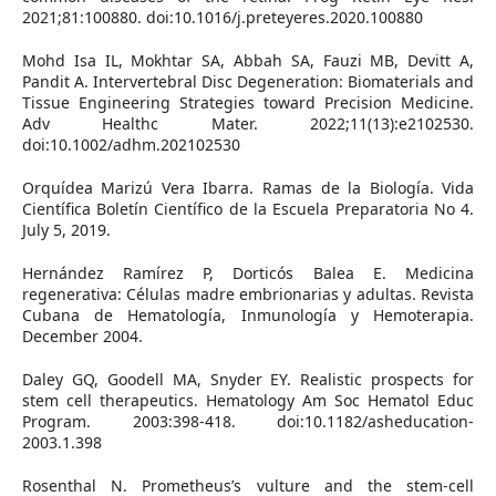
2021;81:100880. doi:10.1016/j.preteyeres.2020.100880
Mohd Isa IL, Mokhtar SA, Abbah SA, Fauzi MB, Devitt A,
Pandit A. Intervertebral Disc Degeneration: Biomaterials and
Tissue Engineering Strategies toward Precision Medicine.
Adv Healthc Mater. 2022;11(13):e2102530.
doi:10.1002/adhm.202102530
Orquídea Marizú Vera Ibarra. Ramas de la Biología. Vida
Científica Boletín Científico de la Escuela Preparatoria No 4.
July 5, 2019.
Hernández Ramírez P, Dorticós Balea E. Medicina
regenerativa: Células madre embrionarias y adultas. Revista
Cubana de Hematología, Inmunología y Hemoterapia.
December 2004.
Daley GQ, Goodell MA, Snyder EY. Realistic prospects for
stem cell therapeutics. Hematology Am Soc Hematol Educ
Program. 2003:398-418. doi:10.1182/asheducation-
2003.1.398
Rosenthal N. Prometheus’s vulture and the stem-cell