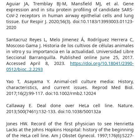
Aguiar JA, Tremblay BJ-M, Mansfield MJ, et al. Gene
expression and in situ protein profiling of candidate SARS-
CoV-2 receptors in human airway epithelial cells and lung
tissue. Eur Respir J. 2020;56(3). doi:10.1183/13993003.01123-
2020
Santacruz Reyes L, Melo Jimenez Á, Rodríguez Herrera C,
Moscoso Gama J. Historia de los cultivos de células animales
in vitro y su importancia en la actualidad. Universidad Libre
Seccional Barranquilla. Published online June 25, 2017.
Accessed April 8, 2023.
https://doi.org/10.18041/2390-
0512/bioc..2.2293
Yao T, Asayama Y. Animal-cell culture media: History,
characteristics, and current issues. Reprod Med Biol.
2017;16(2):99-117. doi:10.1002/rmb2.12024
Callaway E. Deal done over HeLa cell line. Nature.
2013;500(7461):132-133. doi:10.1038/500132a
Jones HW. Record of the first physician to see Henrietta
Lacks at the Johns Hopkins Hospital: history of the beginning
of the HeLa cell line. Am J Obstet Gynecol. 1997;176(6):S227-