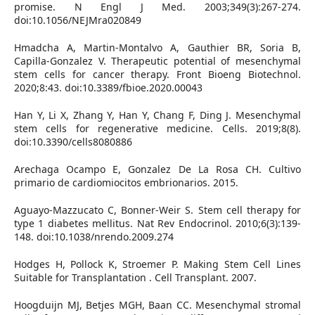
promise. N Engl J Med. 2003;349(3):267-274.
doi:10.1056/NEJMra020849
Hmadcha A, Martin-Montalvo A, Gauthier BR, Soria B,
Capilla-Gonzalez V. Therapeutic potential of mesenchymal
stem cells for cancer therapy. Front Bioeng Biotechnol.
2020;8:43. doi:10.3389/fbioe.2020.00043
Han Y, Li X, Zhang Y, Han Y, Chang F, Ding J. Mesenchymal
stem cells for regenerative medicine. Cells. 2019;8(8).
doi:10.3390/cells8080886
Arechaga Ocampo E, Gonzalez De La Rosa CH. Cultivo
primario de cardiomiocitos embrionarios. 2015.
Aguayo-Mazzucato C, Bonner-Weir S. Stem cell therapy for
type 1 diabetes mellitus. Nat Rev Endocrinol. 2010;6(3):139-
148. doi:10.1038/nrendo.2009.274
Hodges H, Pollock K, Stroemer P. Making Stem Cell Lines
Suitable for Transplantation . Cell Transplant. 2007.
Hoogduijn MJ, Betjes MGH, Baan CC. Mesenchymal stromal