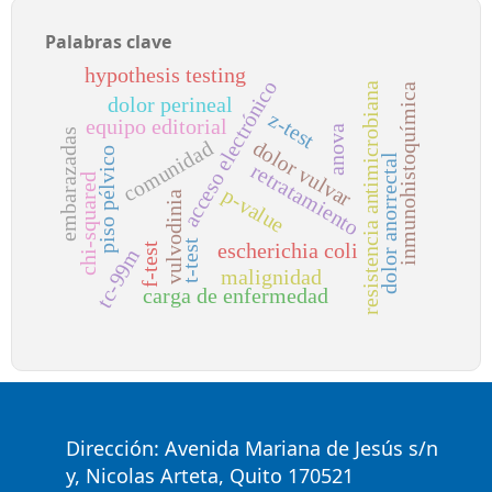
Palabras clave
hypothesis testing
acceso electrónico
resistencia antimicrobiana
inmunohistoquímica
dolor perineal
z-test
equipo editorial
anova
embarazadas
dolor vulvar
comunidad
piso pélvico
dolor anorrectal
retratamiento
chi-squared
p-value
vulvodinia
t-test
escherichia coli
f-test
tc-99m
malignidad
carga de enfermedad
Dirección: Avenida Mariana de Jesús s/n
y, Nicolas Arteta, Quito 170521