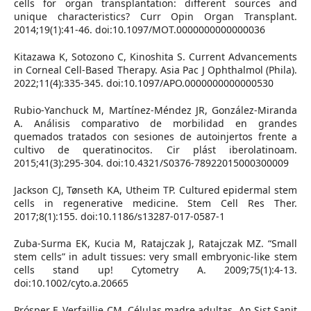
cells for organ transplantation: different sources and
unique characteristics? Curr Opin Organ Transplant.
2014;19(1):41-46. doi:10.1097/MOT.0000000000000036
Kitazawa K, Sotozono C, Kinoshita S. Current Advancements
in Corneal Cell-Based Therapy. Asia Pac J Ophthalmol (Phila).
2022;11(4):335-345. doi:10.1097/APO.0000000000000530
Rubio-Yanchuck M, Martínez-Méndez JR, González-Miranda
A. Análisis comparativo de morbilidad en grandes
quemados tratados con sesiones de autoinjertos frente a
cultivo de queratinocitos. Cir plást iberolatinoam.
2015;41(3):295-304. doi:10.4321/S0376-78922015000300009
Jackson CJ, Tønseth KA, Utheim TP. Cultured epidermal stem
cells in regenerative medicine. Stem Cell Res Ther.
2017;8(1):155. doi:10.1186/s13287-017-0587-1
Zuba-Surma EK, Kucia M, Ratajczak J, Ratajczak MZ. “Small
stem cells” in adult tissues: very small embryonic-like stem
cells stand up! Cytometry A. 2009;75(1):4-13.
doi:10.1002/cyto.a.20665
Prósper F, Verfaillie CM. Células madre adultas. An Sist Sanit