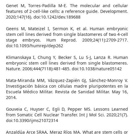
Genet M, Torres-Padilla M-E. The molecular and cellular
features of 2-cell-like cells: a reference guide. Development.
2020;147(16). doi:10.1242/dev.189688
Geens M, Mateizel I, Sermon K, et al. Human embryonic
stem cell lines derived from single blastomeres of two 4-cell
stage embryos. Hum Reprod. 2009;24(11):2709-2717.
doi:10.1093/humrep/dep262
Klimanskaya I, Chung Y, Becker S, Lu S-J, Lanza R. Human
embryonic stem cell lines derived from single blastomeres.
Nature. 2006;444(7118):481-485. doi:10.1038/nature05142
Mata-Miranda MM, Vázquez-Zapién GJ, Sánchez-Monroy V.
Investigación básica con células madre pluripotentes en la
Escuela Médico Militar. Revista de Sanidad Militar. May 16,
2014.
Gouveia C, Huyser C, Egli D, Pepper MS. Lessons Learned
from Somatic Cell Nuclear Transfer. Int J Mol Sci. 2020;21(7).
doi:10.3390/ijms21072314
Anzaldúa Arce SRAA, Meraz Ríos MA. What are stem cells or