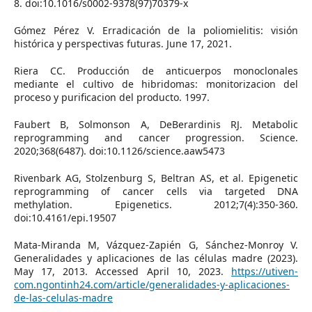
8. doi:10.1016/s0002-9378(97)70379-x
Gómez Pérez V. Erradicación de la poliomielitis: visión
histórica y perspectivas futuras. June 17, 2021.
Riera CC. Producción de anticuerpos monoclonales
mediante el cultivo de hibridomas: monitorizacion del
proceso y purificacion del producto. 1997.
Faubert B, Solmonson A, DeBerardinis RJ. Metabolic
reprogramming and cancer progression. Science.
2020;368(6487). doi:10.1126/science.aaw5473
Rivenbark AG, Stolzenburg S, Beltran AS, et al. Epigenetic
reprogramming of cancer cells via targeted DNA
methylation. Epigenetics. 2012;7(4):350-360.
doi:10.4161/epi.19507
Mata-Miranda M, Vázquez-Zapién G, Sánchez-Monroy V.
Generalidades y aplicaciones de las células madre (2023).
May 17, 2013. Accessed April 10, 2023.
https://utiven-
com.ngontinh24.com/article/generalidades-y-aplicaciones-
de-las-celulas-madre