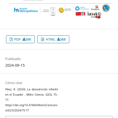
PDF
396
HTML
368
Publicado
2024-09-15
Cómo citar
Páez, R. (2024). La desnutrición infantil
en el Ecuador .
Metro Ciencia
,
32
(3), 75–
77.
https://doi.org/10.47464/MetroCiencia/v
ol32/3/2024/75-77