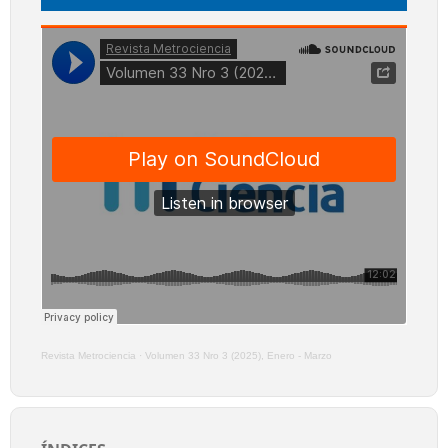
Revista Metrociencia
·
Volumen 33 Nro 3 (2025), Enero - Marzo