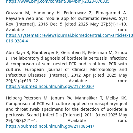
https://www.bmj.com/content/384/bmj-2023-076335
Ouzzani M, Hammady H, Fedorowicz Z, Elmagarmid A.
Rayyan-a web and mobile app for systematic reviews. Syst
Rev [Internet]. 2016 Dec 5 [cited 2025 May 27];5(1):1–10.
Available from:
https://systematicreviewsjournal.biomedcentral.com/articles/1
016-0384-4
Abu Raya B, Bamberger E, Gershtein R, Peterman M, Srugo
I. The laboratory diagnosis of bordetella pertussis infection:
A comparison of semi-nested PCR and real-time PCR with
culture. European Journal of Clinical Microbiology and
Infectious Diseases [Internet]. 2012 Apr [cited 2025 May
29];31(4):619–22. Available from:
https://pubmed.ncbi.nlm.nih.gov/21744036/
Holberg-Petersen M, Jenum PA, Mannsåker T, Melby KK.
Comparison of PCR with culture applied on nasopharyngeal
and throat swab specimens for the detection of Bordetella
pertussis. Scand J Infect Dis [Internet]. 2011 [cited 2025 May
29];43(3):221–4. Available from:
https://pubmed.ncbi.nlm.nih.gov/21108541/