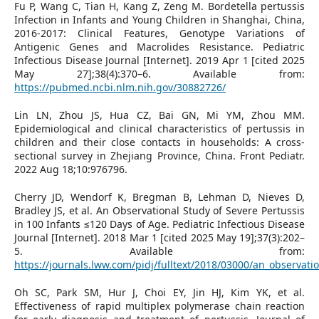
Fu P, Wang C, Tian H, Kang Z, Zeng M. Bordetella pertussis
Infection in Infants and Young Children in Shanghai, China,
2016-2017: Clinical Features, Genotype Variations of
Antigenic Genes and Macrolides Resistance. Pediatric
Infectious Disease Journal [Internet]. 2019 Apr 1 [cited 2025
May 27];38(4):370–6. Available from:
https://pubmed.ncbi.nlm.nih.gov/30882726/
Lin LN, Zhou JS, Hua CZ, Bai GN, Mi YM, Zhou MM.
Epidemiological and clinical characteristics of pertussis in
children and their close contacts in households: A cross-
sectional survey in Zhejiang Province, China. Front Pediatr.
2022 Aug 18;10:976796.
Cherry JD, Wendorf K, Bregman B, Lehman D, Nieves D,
Bradley JS, et al. An Observational Study of Severe Pertussis
in 100 Infants ≤120 Days of Age. Pediatric Infectious Disease
Journal [Internet]. 2018 Mar 1 [cited 2025 May 19];37(3):202–
5. Available from:
https://journals.lww.com/pidj/fulltext/2018/03000/an_observati
Oh SC, Park SM, Hur J, Choi EY, Jin HJ, Kim YK, et al.
Effectiveness of rapid multiplex polymerase chain reaction