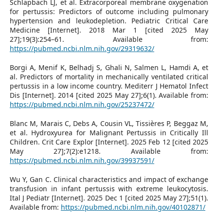
Schlapbach LJ, et al. Extracorporeal membrane oxygenation
for pertussis: Predictors of outcome including pulmonary
hypertension and leukodepletion. Pediatric Critical Care
Medicine [Internet]. 2018 Mar 1 [cited 2025 May
27];19(3):254–61. Available from:
https://pubmed.ncbi.nlm.nih.gov/29319632/
Borgi A, Menif K, Belhadj S, Ghali N, Salmen L, Hamdi A, et
al. Predictors of mortality in mechanically ventilated critical
pertussis in a low income country. Mediterr J Hematol Infect
Dis [Internet]. 2014 [cited 2025 May 27];6(1). Available from:
https://pubmed.ncbi.nlm.nih.gov/25237472/
Blanc M, Marais C, Debs A, Cousin VL, Tissières P, Beggaz M,
et al. Hydroxyurea for Malignant Pertussis in Critically Ill
Children. Crit Care Explor [Internet]. 2025 Feb 12 [cited 2025
May 27];7(2):e1218. Available from:
https://pubmed.ncbi.nlm.nih.gov/39937591/
Wu Y, Gan C. Clinical characteristics and impact of exchange
transfusion in infant pertussis with extreme leukocytosis.
Ital J Pediatr [Internet]. 2025 Dec 1 [cited 2025 May 27];51(1).
Available from:
https://pubmed.ncbi.nlm.nih.gov/40102871/