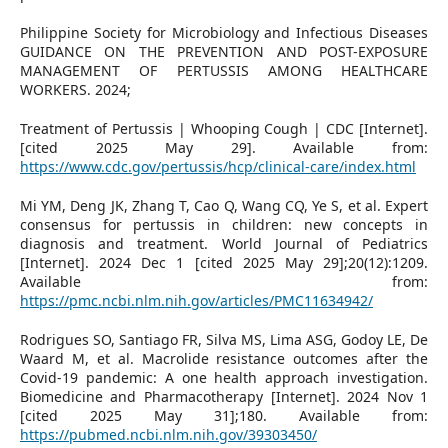
Philippine Society for Microbiology and Infectious Diseases
GUIDANCE ON THE PREVENTION AND POST-EXPOSURE
MANAGEMENT OF PERTUSSIS AMONG HEALTHCARE
WORKERS. 2024;
Treatment of Pertussis | Whooping Cough | CDC [Internet].
[cited 2025 May 29]. Available from:
https://www.cdc.gov/pertussis/hcp/clinical-care/index.html
Mi YM, Deng JK, Zhang T, Cao Q, Wang CQ, Ye S, et al. Expert
consensus for pertussis in children: new concepts in
diagnosis and treatment. World Journal of Pediatrics
[Internet]. 2024 Dec 1 [cited 2025 May 29];20(12):1209.
Available from:
https://pmc.ncbi.nlm.nih.gov/articles/PMC11634942/
Rodrigues SO, Santiago FR, Silva MS, Lima ASG, Godoy LE, De
Waard M, et al. Macrolide resistance outcomes after the
Covid-19 pandemic: A one health approach investigation.
Biomedicine and Pharmacotherapy [Internet]. 2024 Nov 1
[cited 2025 May 31];180. Available from:
https://pubmed.ncbi.nlm.nih.gov/39303450/