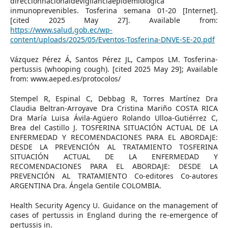
direcciónnacionaldevigilanciaepidemiológica
inmunoprevenibles. Tosferina semana 01-20 [Internet].
[cited 2025 May 27]. Available from:
https://www.salud.gob.ec/wp-
content/uploads/2025/05/Eventos-Tosferina-DNVE-SE-20.pdf
Vázquez Pérez Á, Santos Pérez JL, Campos LM. Tosferina-
pertussis (whooping cough). [cited 2025 May 29]; Available
from: www.aeped.es/protocolos/
Stempel R, Espinal C, Debbag R, Torres Martínez Dra
Claudia Beltran-Arroyave Dra Cristina Mariño COSTA RICA
Dra María Luisa Ávila-Agüero Rolando Ulloa-Gutiérrez C,
Brea del Castillo J. TOSFERINA SITUACIÓN ACTUAL DE LA
ENFERMEDAD Y RECOMENDACIONES PARA EL ABORDAJE:
DESDE LA PREVENCIÓN AL TRATAMIENTO TOSFERINA
SITUACIÓN ACTUAL DE LA ENFERMEDAD Y
RECOMENDACIONES PARA EL ABORDAJE: DESDE LA
PREVENCIÓN AL TRATAMIENTO Co-editores Co-autores
ARGENTINA Dra. Ángela Gentile COLOMBIA.
Health Security Agency U. Guidance on the management of
cases of pertussis in England during the re-emergence of
pertussis in.