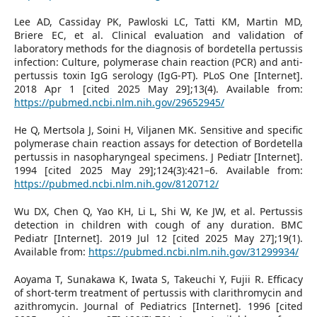
Lee AD, Cassiday PK, Pawloski LC, Tatti KM, Martin MD,
Briere EC, et al. Clinical evaluation and validation of
laboratory methods for the diagnosis of bordetella pertussis
infection: Culture, polymerase chain reaction (PCR) and anti-
pertussis toxin IgG serology (IgG-PT). PLoS One [Internet].
2018 Apr 1 [cited 2025 May 29];13(4). Available from:
https://pubmed.ncbi.nlm.nih.gov/29652945/
He Q, Mertsola J, Soini H, Viljanen MK. Sensitive and specific
polymerase chain reaction assays for detection of Bordetella
pertussis in nasopharyngeal specimens. J Pediatr [Internet].
1994 [cited 2025 May 29];124(3):421–6. Available from:
https://pubmed.ncbi.nlm.nih.gov/8120712/
Wu DX, Chen Q, Yao KH, Li L, Shi W, Ke JW, et al. Pertussis
detection in children with cough of any duration. BMC
Pediatr [Internet]. 2019 Jul 12 [cited 2025 May 27];19(1).
Available from:
https://pubmed.ncbi.nlm.nih.gov/31299934/
Aoyama T, Sunakawa K, Iwata S, Takeuchi Y, Fujii R. Efficacy
of short-term treatment of pertussis with clarithromycin and
azithromycin. Journal of Pediatrics [Internet]. 1996 [cited