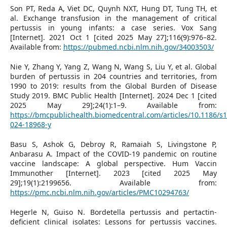
Son PT, Reda A, Viet DC, Quynh NXT, Hung DT, Tung TH, et
al. Exchange transfusion in the management of critical
pertussis in young infants: a case series. Vox Sang
[Internet]. 2021 Oct 1 [cited 2025 May 27];116(9):976–82.
Available from:
https://pubmed.ncbi.nlm.nih.gov/34003503/
Nie Y, Zhang Y, Yang Z, Wang N, Wang S, Liu Y, et al. Global
burden of pertussis in 204 countries and territories, from
1990 to 2019: results from the Global Burden of Disease
Study 2019. BMC Public Health [Internet]. 2024 Dec 1 [cited
2025 May 29];24(1):1–9. Available from:
https://bmcpublichealth.biomedcentral.com/articles/10.1186/s
024-18968-y
Basu S, Ashok G, Debroy R, Ramaiah S, Livingstone P,
Anbarasu A. Impact of the COVID-19 pandemic on routine
vaccine landscape: A global perspective. Hum Vaccin
Immunother [Internet]. 2023 [cited 2025 May
29];19(1):2199656. Available from:
https://pmc.ncbi.nlm.nih.gov/articles/PMC10294763/
Hegerle N, Guiso N. Bordetella pertussis and pertactin-
deficient clinical isolates: Lessons for pertussis vaccines.