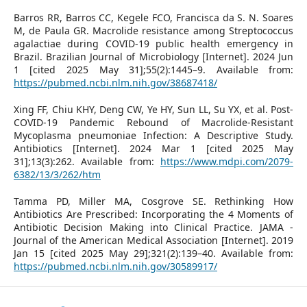
Barros RR, Barros CC, Kegele FCO, Francisca da S. N. Soares
M, de Paula GR. Macrolide resistance among Streptococcus
agalactiae during COVID-19 public health emergency in
Brazil. Brazilian Journal of Microbiology [Internet]. 2024 Jun
1 [cited 2025 May 31];55(2):1445–9. Available from:
https://pubmed.ncbi.nlm.nih.gov/38687418/
Xing FF, Chiu KHY, Deng CW, Ye HY, Sun LL, Su YX, et al. Post-
COVID-19 Pandemic Rebound of Macrolide-Resistant
Mycoplasma pneumoniae Infection: A Descriptive Study.
Antibiotics [Internet]. 2024 Mar 1 [cited 2025 May
31];13(3):262. Available from:
https://www.mdpi.com/2079-
6382/13/3/262/htm
Tamma PD, Miller MA, Cosgrove SE. Rethinking How
Antibiotics Are Prescribed: Incorporating the 4 Moments of
Antibiotic Decision Making into Clinical Practice. JAMA -
Journal of the American Medical Association [Internet]. 2019
Jan 15 [cited 2025 May 29];321(2):139–40. Available from:
https://pubmed.ncbi.nlm.nih.gov/30589917/