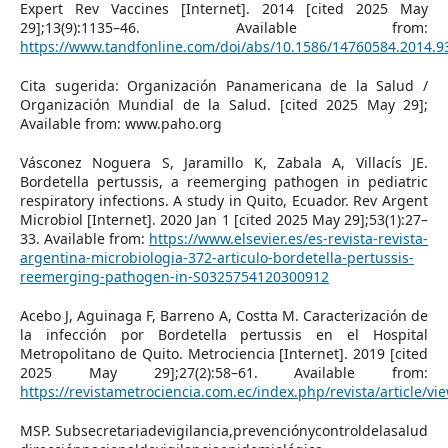
Expert Rev Vaccines [Internet]. 2014 [cited 2025 May
29];13(9):1135–46. Available from:
https://www.tandfonline.com/doi/abs/10.1586/14760584.2014.9
Cita sugerida: Organización Panamericana de la Salud /
Organización Mundial de la Salud. [cited 2025 May 29];
Available from: www.paho.org
Vásconez Noguera S, Jaramillo K, Zabala A, Villacís JE.
Bordetella pertussis, a reemerging pathogen in pediatric
respiratory infections. A study in Quito, Ecuador. Rev Argent
Microbiol [Internet]. 2020 Jan 1 [cited 2025 May 29];53(1):27–
33. Available from:
https://www.elsevier.es/es-revista-revista-
argentina-microbiologia-372-articulo-bordetella-pertussis-
reemerging-pathogen-in-S0325754120300912
Acebo J, Aguinaga F, Barreno A, Costta M. Caracterización de
la infección por Bordetella pertussis en el Hospital
Metropolitano de Quito. Metrociencia [Internet]. 2019 [cited
2025 May 29];27(2):58–61. Available from:
https://revistametrociencia.com.ec/index.php/revista/article/vi
MSP. Subsecretariadevigilancia,prevenciónycontroldelasalud