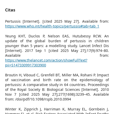
Citas
Pertussis [Internet]. [cited 2025 May 27]. Available from:
https://www.who.int/health-topics/pertussis#tab=tab_1
Yeung KHT, Duclos P, Nelson EAS, Hutubessy RCW. An
update of the global burden of pertussis in children
younger than 5 years: a modelling study. Lancet Infect Dis
[Internet]. 2017 Sep 1 [cited 2025 May 27];17(9):974–80.
Available from:
https://www.thelancet.com/action/showFullText?
pii=S1473309917303900
Broutin H, Viboud C, Grenfell BT, Miller MA, Rohani P. Impact
of vaccination and birth rate on the epidemiology of
pertussis: A comparative study in 64 countries. Proceedings
of the Royal Society B: Biological Sciences [Internet]. 2010
Nov 7 [cited 2025 May 27];277(1698):3239–45. Available
from: /doi/pdf/10.1098/rspb.2010.0994
Winter K, Zipprich J, Harriman K, Murray EL, Gornbein J,
Hammer SJ, et al. Risk Factors Associated With Infant Deaths