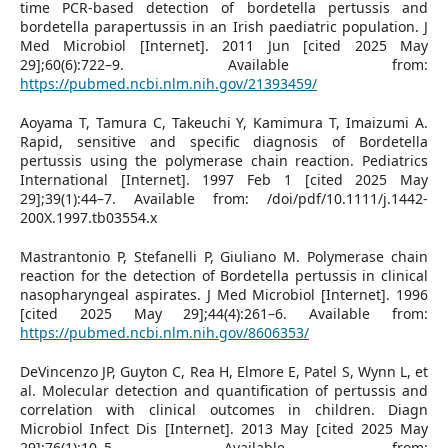
time PCR-based detection of bordetella pertussis and
bordetella parapertussis in an Irish paediatric population. J
Med Microbiol [Internet]. 2011 Jun [cited 2025 May
29];60(6):722–9. Available from:
https://pubmed.ncbi.nlm.nih.gov/21393459/
Aoyama T, Tamura C, Takeuchi Y, Kamimura T, Imaizumi A.
Rapid, sensitive and specific diagnosis of Bordetella
pertussis using the polymerase chain reaction. Pediatrics
International [Internet]. 1997 Feb 1 [cited 2025 May
29];39(1):44–7. Available from: /doi/pdf/10.1111/j.1442-
200X.1997.tb03554.x
Mastrantonio P, Stefanelli P, Giuliano M. Polymerase chain
reaction for the detection of Bordetella pertussis in clinical
nasopharyngeal aspirates. J Med Microbiol [Internet]. 1996
[cited 2025 May 29];44(4):261–6. Available from:
https://pubmed.ncbi.nlm.nih.gov/8606353/
DeVincenzo JP, Guyton C, Rea H, Elmore E, Patel S, Wynn L, et
al. Molecular detection and quantification of pertussis and
correlation with clinical outcomes in children. Diagn
Microbiol Infect Dis [Internet]. 2013 May [cited 2025 May
29];76(1):10–5. Available from: