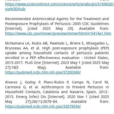
https://www.sciencedirect.com/science/article/abs/pii/S16962
via%3Dihub
Recommended Antimicrobial Agents for the Treatment and
Postexposure Prophylaxis of Pertussis: 2005 CDC Guidelines
[Internet]. [cited 2025 May 29]. Available from:
https://www.cdc.gov/mmwr/preview/mmwrhtml/rr5414a1.htm
McNamara LA, Rubis AB, Pawloski L, Briere E, Misegades L,
Brusseau AA, et al. High post-exposure prophylaxis (PEP)
uptake among household contacts of pertussis patients
enrolled in a PEP effectiveness evaluation - United States,
2015-2017. PLoS One [Internet]. 2023 May 1 [cited 2025 May
27];18(5 May). Available from:
https://pubmed.ncbi.nlm.nih.gov/37200360/
Alvarez J, Godoy P, Plans-Rubio P, Camps N, Carol M,
Carmona G, et al. Azithromycin to Prevent Pertussis in
Household Contacts, Catalonia and Navarre, Spain, 2012–
2013. Emerg Infect Dis [Internet]. 2020 Nov 1 [cited 2025
May 27];26(11):2678–84. Available from:
https://pubmed.ncbi.nlm.nih.gov/33079034/