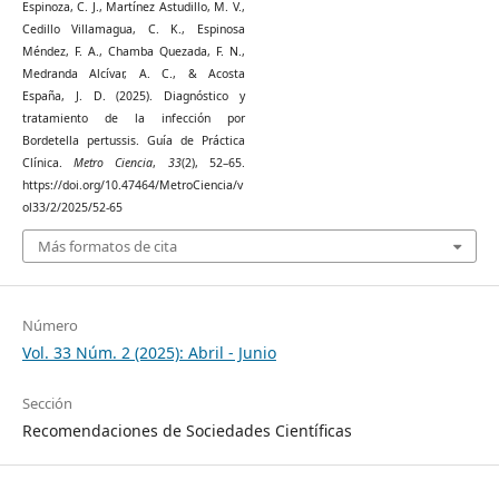
Espinoza, C. J., Martínez Astudillo, M. V.,
Cedillo Villamagua, C. K., Espinosa
Méndez, F. A., Chamba Quezada, F. N.,
Medranda Alcívar, A. C., & Acosta
España, J. D. (2025). Diagnóstico y
tratamiento de la infección por
Bordetella pertussis. Guía de Práctica
Clínica.
Metro Ciencia
,
33
(2), 52–65.
https://doi.org/10.47464/MetroCiencia/v
ol33/2/2025/52-65
Más formatos de cita
Número
Vol. 33 Núm. 2 (2025): Abril - Junio
Sección
Recomendaciones de Sociedades Científicas