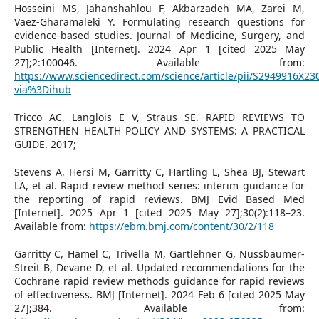
Hosseini MS, Jahanshahlou F, Akbarzadeh MA, Zarei M,
Vaez-Gharamaleki Y. Formulating research questions for
evidence-based studies. Journal of Medicine, Surgery, and
Public Health [Internet]. 2024 Apr 1 [cited 2025 May
27];2:100046. Available from:
https://www.sciencedirect.com/science/article/pii/S2949916X23
via%3Dihub
Tricco AC, Langlois E V, Straus SE. RAPID REVIEWS TO
STRENGTHEN HEALTH POLICY AND SYSTEMS: A PRACTICAL
GUIDE. 2017;
Stevens A, Hersi M, Garritty C, Hartling L, Shea BJ, Stewart
LA, et al. Rapid review method series: interim guidance for
the reporting of rapid reviews. BMJ Evid Based Med
[Internet]. 2025 Apr 1 [cited 2025 May 27];30(2):118–23.
Available from:
https://ebm.bmj.com/content/30/2/118
Garritty C, Hamel C, Trivella M, Gartlehner G, Nussbaumer-
Streit B, Devane D, et al. Updated recommendations for the
Cochrane rapid review methods guidance for rapid reviews
of effectiveness. BMJ [Internet]. 2024 Feb 6 [cited 2025 May
27];384. Available from: