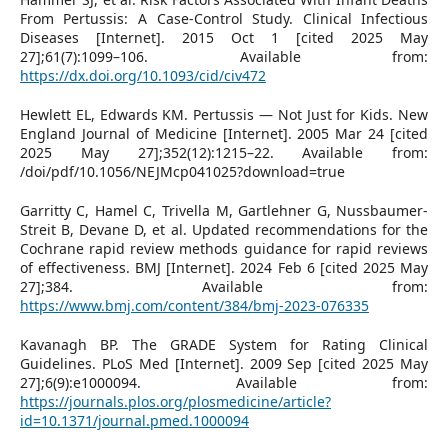
From Pertussis: A Case-Control Study. Clinical Infectious
Diseases [Internet]. 2015 Oct 1 [cited 2025 May
27];61(7):1099–106. Available from:
https://dx.doi.org/10.1093/cid/civ472
Hewlett EL, Edwards KM. Pertussis — Not Just for Kids. New
England Journal of Medicine [Internet]. 2005 Mar 24 [cited
2025 May 27];352(12):1215–22. Available from:
/doi/pdf/10.1056/NEJMcp041025?download=true
Garritty C, Hamel C, Trivella M, Gartlehner G, Nussbaumer-
Streit B, Devane D, et al. Updated recommendations for the
Cochrane rapid review methods guidance for rapid reviews
of effectiveness. BMJ [Internet]. 2024 Feb 6 [cited 2025 May
27];384. Available from:
https://www.bmj.com/content/384/bmj-2023-076335
Kavanagh BP. The GRADE System for Rating Clinical
Guidelines. PLoS Med [Internet]. 2009 Sep [cited 2025 May
27];6(9):e1000094. Available from:
https://journals.plos.org/plosmedicine/article?
id=10.1371/journal.pmed.1000094