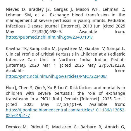
Nieves D, Bradley JS, Gargas J, Mason WH, Lehman D,
Lehman SM, et al. Exchange blood transfusion in the
management of severe pertussis in young infants. Pediatric
Infectious Disease Journal [Internet]. 2013 Jun [cited 2025
May 27];32(6):698–9. Available from:
https://pubmed.ncbi.nlm.nih.gov/23407101/
Kavitha TK, Samprathi M, Jayashree M, Gautam V, Sangal L.
Clinical Profile of Critical Pertussis in Children at a Pediatric
Intensive Care Unit in Northern India. Indian Pediatr
[Internet]. 2020 Mar 1 [cited 2025 May 27];57(3):228.
Available from:
https://pmc.ncbi.nlm.nih.gov/articles/PMC7223409/
Huo J, Chen S, Qin Y, Xu F, Liu C. Risk factors and mortality in
children with severe pertussis: the role of exchange
transfusion in a PICU. Ital J Pediatr [Internet]. 2025 Dec 1
[cited 2025 May 27];51(1):1–9. Available from:
https://ijponline.biomedcentral.com/articles/10.1186/s13052-
025-01951-7
Domico M, Ridout D, MacLaren G, Barbaro R, Annich G,