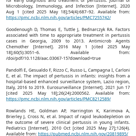
for early diagnosis and treatment of pertussis. Journal of
Microbiology, Immunology, and Infection [Internet]. 2020
Aug 1 [cited 2025 May 18];54(4):687–92. Available from:
https://pmc.ncbi.nlm.nih.gov/articles/PMC7255742/
Goodenough D, Thomas E, Tuttle J, Bednarczyk RA. Factors
associated with time to appropriate treatment in pertussis
cases in Georgia, 2009 to 2013. Antimicrob Agents
Chemother [Internet]. 2016 May 1 [cited 2025 May
18];60(5):3051–6. Available from:
/doi/pdf/10.1128/aac.03067-15?download=true
Pandolfi E, Gesualdo F, Rizzo C, Russo L, Campagna I, Carloni
E, et al. The impact of pertussis in infants: insights from a
hospital-based enhanced surveillance system, Lazio region,
Italy, 2016 to 2019. Eurosurveillance [Internet]. 2021 Jun 17
[cited 2025 May 18];26(24):2000562. Available from:
https://pmc.ncbi.nlm.nih.gov/articles/PMC8212589/
Rowlands HE, Goldman AP, Harrington K, Karimova A,
Brierley J, Cross N, et al. Impact of rapid leukodepletion on
the outcome of severe clinical pertussis in young infants.
Pediatrics [Internet]. 2010 Oct [cited 2025 May 27];126(4).
Available from:
https://pubmed.ncbi.nlm.nih.gov/20819895/