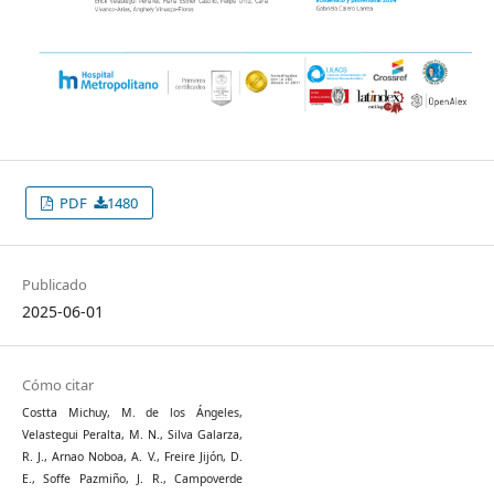
PDF
1480
Publicado
2025-06-01
Cómo citar
Costta Michuy, M. de los Ángeles,
Velastegui Peralta, M. N., Silva Galarza,
R. J., Arnao Noboa, A. V., Freire Jijón, D.
E., Soffe Pazmiño, J. R., Campoverde