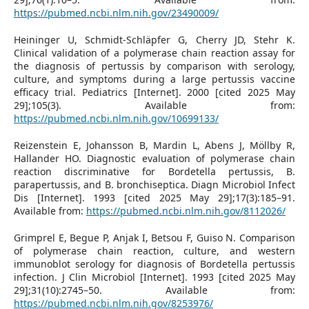
https://pubmed.ncbi.nlm.nih.gov/23490009/
Heininger U, Schmidt-Schläpfer G, Cherry JD, Stehr K.
Clinical validation of a polymerase chain reaction assay for
the diagnosis of pertussis by comparison with serology,
culture, and symptoms during a large pertussis vaccine
efficacy trial. Pediatrics [Internet]. 2000 [cited 2025 May
29];105(3). Available from:
https://pubmed.ncbi.nlm.nih.gov/10699133/
Reizenstein E, Johansson B, Mardin L, Abens J, Möllby R,
Hallander HO. Diagnostic evaluation of polymerase chain
reaction discriminative for Bordetella pertussis, B.
parapertussis, and B. bronchiseptica. Diagn Microbiol Infect
Dis [Internet]. 1993 [cited 2025 May 29];17(3):185–91.
Available from:
https://pubmed.ncbi.nlm.nih.gov/8112026/
Grimprel E, Begue P, Anjak I, Betsou F, Guiso N. Comparison
of polymerase chain reaction, culture, and western
immunoblot serology for diagnosis of Bordetella pertussis
infection. J Clin Microbiol [Internet]. 1993 [cited 2025 May
29];31(10):2745–50. Available from:
https://pubmed.ncbi.nlm.nih.gov/8253976/