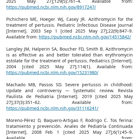
2025 May 27];129(5):761–4. Available from:
https://pubmed.ncbi.nlm.nih.gov/8917247/
Pichichero ME, Hoeger WJ, Casey JR. Azithromycin for the
treatment of pertussis. Pediatric Infectious Disease Journal
[Internet]. 2003 Sep 1 [cited 2025 May 27];22(9):847–9.
Available from:
https://pubmed.ncbi.nlm.nih.gov/14515842/
Langley JM, Halperin SA, Boucher FD, Smith B. Azithromycin
is as effective as and better tolerated than erythromycin
estolate for the treatment of pertussis. Pediatrics [Internet].
2004 [cited 2025 May 27];114(1). Available from:
https://pubmed.ncbi.nlm.nih.gov/15231980/
Machado MB, Passos SD. Severe pertussis in childhood:
Update and controversy — Systematic review. Revista
Paulista de Pediatria [Internet]. 2019 [cited 2025 May
27];37(3):351–62. Available from:
https://pubmed.ncbi.nlm.nih.gov/31116241/
Moreno-Pérez D, Baquero-Artigao F, Rodrigo C. Tos ferina:
tratamiento y prevención. Anales de Pediatría Continuada
[Internet]. 2008 Feb 1 [cited 2025 May 27];6(1):45–9.
Available from: