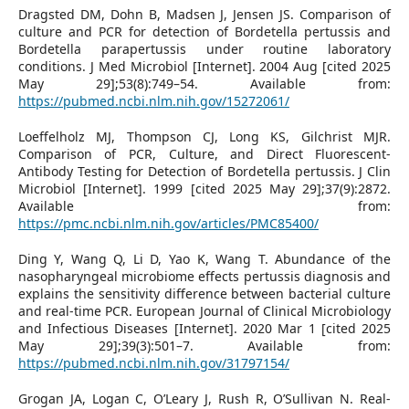
Dragsted DM, Dohn B, Madsen J, Jensen JS. Comparison of
culture and PCR for detection of Bordetella pertussis and
Bordetella parapertussis under routine laboratory
conditions. J Med Microbiol [Internet]. 2004 Aug [cited 2025
May 29];53(8):749–54. Available from:
https://pubmed.ncbi.nlm.nih.gov/15272061/
Loeffelholz MJ, Thompson CJ, Long KS, Gilchrist MJR.
Comparison of PCR, Culture, and Direct Fluorescent-
Antibody Testing for Detection of Bordetella pertussis. J Clin
Microbiol [Internet]. 1999 [cited 2025 May 29];37(9):2872.
Available from:
https://pmc.ncbi.nlm.nih.gov/articles/PMC85400/
Ding Y, Wang Q, Li D, Yao K, Wang T. Abundance of the
nasopharyngeal microbiome effects pertussis diagnosis and
explains the sensitivity difference between bacterial culture
and real-time PCR. European Journal of Clinical Microbiology
and Infectious Diseases [Internet]. 2020 Mar 1 [cited 2025
May 29];39(3):501–7. Available from:
https://pubmed.ncbi.nlm.nih.gov/31797154/
Grogan JA, Logan C, O’Leary J, Rush R, O’Sullivan N. Real-