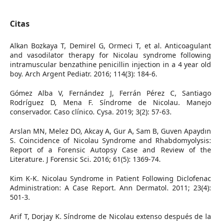
Citas
Alkan Bozkaya T, Demirel G, Ormeci T, et al. Anticoagulant
and vasodilator therapy for Nicolau syndrome following
intramuscular benzathine penicillin injection in a 4 year old
boy. Arch Argent Pediatr. 2016; 114(3): 184-6.
Gómez Alba V, Fernández J, Ferrán Pérez C, Santiago
Rodríguez D, Mena F. Síndrome de Nicolau. Manejo
conservador. Caso clínico. Cysa. 2019; 3(2): 57-63.
Arslan MN, Melez DO, Akcay A, Gur A, Sam B, Guven Apaydın
S. Coincidence of Nicolau Syndrome and Rhabdomyolysis:
Report of a Forensic Autopsy Case and Review of the
Literature. J Forensic Sci. 2016; 61(5): 1369-74.
Kim K-K. Nicolau Syndrome in Patient Following Diclofenac
Administration: A Case Report. Ann Dermatol. 2011; 23(4):
501-3.
Arif T, Dorjay K. Síndrome de Nicolau extenso después de la