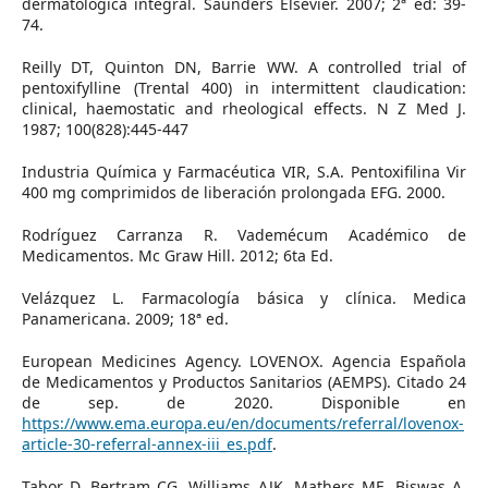
dermatológica integral. Saunders Elsevier. 2007; 2ª ed: 39-
74.
Reilly DT, Quinton DN, Barrie WW. A controlled trial of
pentoxifylline (Trental 400) in intermittent claudication:
clinical, haemostatic and rheological effects. N Z Med J.
1987; 100(828):445-447
Industria Química y Farmacéutica VIR, S.A. Pentoxifilina Vir
400 mg comprimidos de liberación prolongada EFG. 2000.
Rodríguez Carranza R. Vademécum Académico de
Medicamentos. Mc Graw Hill. 2012; 6ta Ed.
Velázquez L. Farmacología básica y clínica. Medica
Panamericana. 2009; 18ª ed.
European Medicines Agency. LOVENOX. Agencia Española
de Medicamentos y Productos Sanitarios (AEMPS). Citado 24
de sep. de 2020. Disponible en
https://www.ema.europa.eu/en/documents/referral/lovenox-
article-30-referral-annex-iii_es.pdf
.
Tabor D, Bertram CG, Williams AJK, Mathers ME, Biswas A.