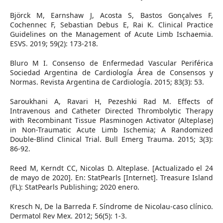
Björck M, Earnshaw J, Acosta S, Bastos Gonçalves F,
Cochennec F, Sebastian Debus E, Rai K. Clinical Practice
Guidelines on the Management of Acute Limb Ischaemia.
ESVS. 2019; 59(2): 173-218.
Bluro M I. Consenso de Enfermedad Vascular Periférica
Sociedad Argentina de Cardiología Área de Consensos y
Normas. Revista Argentina de Cardiología. 2015; 83(3): 53.
Saroukhani A, Ravari H, Pezeshki Rad M. Effects of
Intravenous and Catheter Directed Thrombolytic Therapy
with Recombinant Tissue Plasminogen Activator (Alteplase)
in Non-Traumatic Acute Limb Ischemia; A Randomized
Double-Blind Clinical Trial. Bull Emerg Trauma. 2015; 3(3):
86-92.
Reed M, Kerndt CC, Nicolas D. Alteplase. [Actualizado el 24
de mayo de 2020]. En: StatPearls [Internet]. Treasure Island
(FL): StatPearls Publishing; 2020 enero.
Kresch N, De la Barreda F. Síndrome de Nicolau-caso clínico.
Dermatol Rev Mex. 2012; 56(5): 1-3.