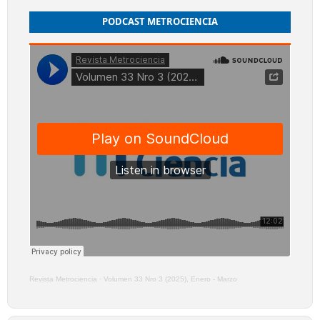
PODCAST METROCIENCIA
Revista Metrociencia
·
Volumen 33 Nro 3 (2025), Enero - Marzo