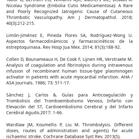
Nicolau Syndrome (Embolia Cutis Medicamentosa): A Rare
and Poorly Recognized Iatrogenic Cause of Cutaneous
Thrombotic Vasculopathy. Am J Dermatopathol. 2018;
40(3):212-215.
Limón-Jiménez E, Pineda Flores SA, Rodríguez-Wong U.
Aspectos farmacodinámicos y farmacocinéticos de la
estreptoquinasa. Rev Hosp Jua Mex. 2014; 81(3):188-92.
Collen D, Bounameaux H, De Cook F, Lijnen HR, Verstraete M.
Analysis of coagulation and fibrinolysis during intravenous
infusion of recombinant human tissue-type plasminogen
activator in patients with acute myocardial infarction. AHA /
ASA Journals. 1986; 73: 511-17.
Sánchez J, Carlos &. Guías para Anticoagulación y
Trombolisis del Tromboembolismo Venoso, Infarto con
Elevación del ST, Cardioembolismo Cerebral y del Infarto
Cerebral Agudo.2017: 1-66.
Wardlaw JM, Koumellis P, Liu M. Thrombolysis. Different
doses, routes of administration and agents) for acute
ischaemic stroke. Cochrane Database Syst Rev. 2013(5).