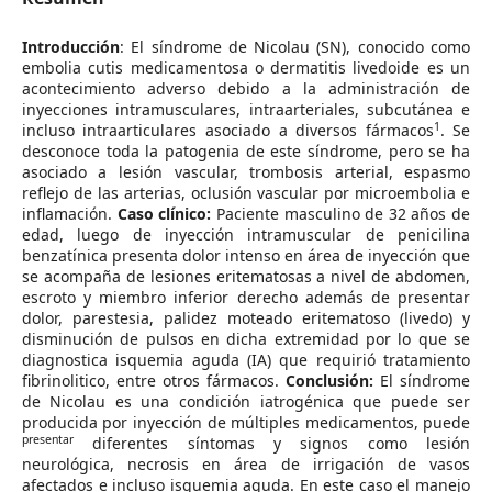
Introducción
: El síndrome de Nicolau (SN), conocido como
embolia cutis medicamentosa o dermatitis livedoide es un
acontecimiento adverso debido a la administración de
inyecciones intramusculares, intraarteriales, subcutánea e
1
incluso intraarticulares asociado a diversos fármacos
. Se
desconoce toda la patogenia de este síndrome, pero se ha
asociado a lesión vascular, trombosis arterial, espasmo
reflejo de las arterias, oclusión vascular por microembolia e
inflamación.
Caso clínico:
Paciente masculino de 32 años de
edad, luego de inyección intramuscular de penicilina
benzatínica presenta dolor intenso en área de inyección que
se acompaña de lesiones eritematosas a nivel de abdomen,
escroto y miembro inferior derecho además de presentar
dolor, parestesia, palidez moteado eritematoso (livedo) y
disminución de pulsos en dicha extremidad por lo que se
diagnostica isquemia aguda (IA) que requirió tratamiento
fibrinolitico, entre otros fármacos.
Conclusión:
El síndrome
de Nicolau es una condición iatrogénica que puede ser
producida por inyección de múltiples medicamentos, puede
presentar
diferentes síntomas y signos como lesión
neurológica, necrosis en área de irrigación de vasos
afectados e incluso isquemia aguda. En este caso el manejo