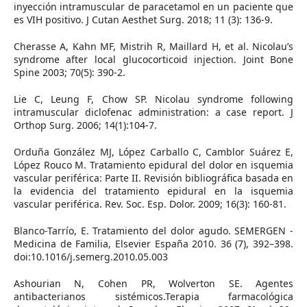
inyección intramuscular de paracetamol en un paciente que
es VIH positivo. J Cutan Aesthet Surg. 2018; 11 (3): 136-9.
Cherasse A, Kahn MF, Mistrih R, Maillard H, et al. Nicolau’s
syndrome after local glucocorticoid injection. Joint Bone
Spine 2003; 70(5): 390-2.
Lie C, Leung F, Chow SP. Nicolau syndrome following
intramuscular diclofenac administration: a case report. J
Orthop Surg. 2006; 14(1):104-7.
Orduña González MJ, López Carballo C, Camblor Suárez E,
López Rouco M. Tratamiento epidural del dolor en isquemia
vascular periférica: Parte II. Revisión bibliográfica basada en
la evidencia del tratamiento epidural en la isquemia
vascular periférica. Rev. Soc. Esp. Dolor. 2009; 16(3): 160-81.
Blanco-Tarrío, E. Tratamiento del dolor agudo. SEMERGEN -
Medicina de Familia, Elsevier España 2010. 36 (7), 392–398.
doi:10.1016/j.semerg.2010.05.003
Ashourian N, Cohen PR, Wolverton SE. Agentes
antibacterianos sistémicos.Terapia farmacológica