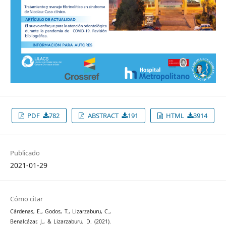
PDF
782
ABSTRACT
191
HTML
3914
Publicado
2021-01-29
Cómo citar
Cárdenas, E., Godos, T., Lizarzaburu, C.,
Benalcázar, J., & Lizarzaburu, D. (2021).