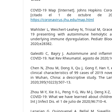
COVID-19 Map [Internet]. Johns Hopkins Coro
[citado el 1 de octubre de 2020
https://coronavirus.jhu.edu/map.html
Wahlster L, Weichert-Leahey N, Trissal M, Grac
19 presenting with autoimmune hemolytic a
underlying immune dysregulation. Pediatr Blood
2020;e28382.
Galeotti C, Bayry J. Autoimmune and inflamm
COVID-19. Nat Rev Rheumatol. agosto de 2020;16
Chen N, Zhou M, Dong X, Qu J, Gong F, Han Y, e
clinical characteristics of 99 cases of 2019 no
in Wuhan, China: a descriptive study. The Lan
2020;395(10223):507–13.
Zhou M-Y, Xie X-L, Peng Y-G, Wu M-J, Deng X-Z, 
COVID-19: What we have learned about children
Int J Infect Dis. el 1 de julio de 2020;96:710–4.
Lazarian G, Quinquenel A, Bellal M, Siavellis 