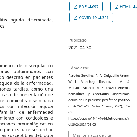
PDF
697
HTML
COVID-19
321
litis aguda diseminada,
sos
Publicado
2021-04-30
ómenos de disregulación
Cómo citar
ismos autoinmunes con
Paredes Zevallos, R. P., Delgadillo Arone,
do descrito en pacientes
W. J., Manchego Rosado, L. M., &
 aguda de la enfermedad,
Munaico Abanto, M. E. (2021). Anemia
iones tardías, como una
hemolítica y encefalitis diseminada
r caso de presentación de
efalomielitis diseminada
aguda en un paciente pediátrico positivo
os con infección aguda
a SARS-CoV-2.
Metro Ciencia
,
29
(2), 59–
familiar de enfermedad
63.
miento con corticoides e
https://doi.org/10.47464/MetroCiencia/v
aciones inmunológicas en
ol29/2/2021/59-63
lo que nos hace sospechar
Más formatos de cita
 más susceptibles debido a