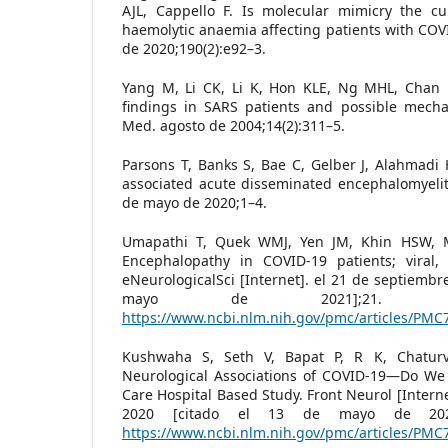
AJL, Cappello F. Is molecular mimicry the c
haemolytic anaemia affecting patients with COVI
de 2020;190(2):e92–3.
Yang M, Li CK, Li K, Hon KLE, Ng MHL, Chan P
findings in SARS patients and possible mechan
Med. agosto de 2004;14(2):311–5.
Parsons T, Banks S, Bae C, Gelber J, Alahmadi
associated acute disseminated encephalomyeliti
de mayo de 2020;1–4.
Umapathi T, Quek WMJ, Yen JM, Khin HSW, M
Encephalopathy in COVID-19 patients; viral, 
eNeurologicalSci [Internet]. el 21 de septiembr
mayo de 2021];21. Di
https://www.ncbi.nlm.nih.gov/pmc/articles/PMC
Kushwaha S, Seth V, Bapat P, R K, Chaturv
Neurological Associations of COVID-19—Do We
Care Hospital Based Study. Front Neurol [Intern
2020 [citado el 13 de mayo de 2021]
https://www.ncbi.nlm.nih.gov/pmc/articles/PMC