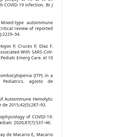
 COVID-19 infection. Br J
. Mixed-type autoimmune
ritical review of reported
0):2229–34.
oyos P, Cruces P, Díaz F.
ssociated With SARS-CoV-
 Pediatr Emerg Care. el 10
mbocytopenia (ITP) in a
. Pediatrics. agosto de
s of Autoimmune Hemolytic
de 2015;42(5):287–93.
ophysiology of COVID-19:
ediatr. 2020;87(7):537–46.
ay de Macario E, Macario