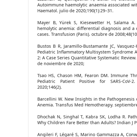
Autoimmune haemolytic anaemia associated with
Haematol. julio de 2020;190(1):29–31.
Mayer B, Yürek S, Kiesewetter H, Salama A
hemolytic anemia: differential diagnosis and a c
cases. Transfusion (Paris). octubre de 2008;48(1
Bustos B R, Jaramillo-Bustamante JC, Vasquez-H
Pediatric Inflammatory Multisystem Syndrome A
2: A Case Series Quantitative Systematic Review.
de noviembre de 2020;
Tsao HS, Chason HM, Fearon DM. Immune Thro
Pediatric Patient Positive for SARS-CoV-2
2020;146(2).
Barcellini W. New Insights in the Pathogenesi
Anemia. Transfus Med Hemotherapy. septiembre 
Dhochak N, Singhal T, Kabra SK, Lodha R. Path
Why Children Fare Better than Adults? Indian J P
Angileri F, Légaré S, Marino Gammazza A, Conw