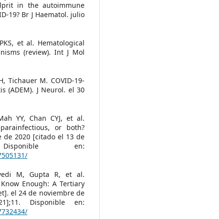
ulprit in the autoimmune
D-19? Br J Haematol. julio
KS, et al. Hematological
isms (review). Int J Mol
 H, Tichauer M. COVID-19-
s (ADEM). J Neurol. el 30
ah YY, Chan CYJ, et al.
parainfectious, or both?
e de 2020 [citado el 13 de
sponible en:
7505131/
edi M, Gupta R, et al.
 Know Enough: A Tertiary
et]. el 24 de noviembre de
;11. Disponible en:
7732434/