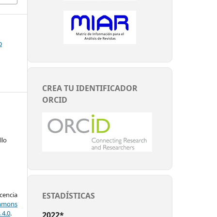
o
CREA TU IDENTIFICADOR
ORCID
llo
ESTADÍSTICAS
encia
mons
 4.0
.
2022*