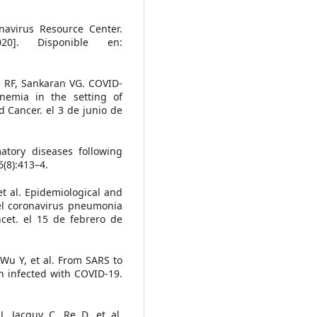
navirus Resource Center.
]. Disponible en:
e RF, Sankaran VG. COVID-
nemia in the setting of
 Cancer. el 3 de junio de
atory diseases following
(8):413–4.
t al. Epidemiological and
vel coronavirus pneumonia
cet. el 15 de febrero de
Wu Y, et al. From SARS to
 infected with COVID-19.
J, Jacquy C, Re D, et al.