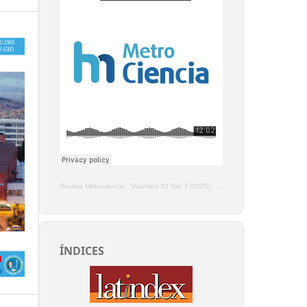
Revista Metrociencia
·
Volumen 33 Nro 3 (2025), Enero - Marzo
ÍNDICES