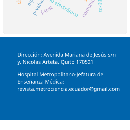
acceso electrónico
comunidad
tc-99m
p-value
f-test
Dirección: Avenida Mariana de Jesús s/n
y, Nicolas Arteta, Quito 170521
Hospital Metropolitano-Jefatura de
Enseñanza Médica:
revista.metrociencia.ecuador@gmail.com