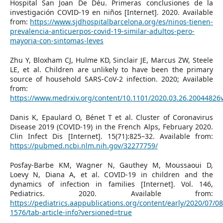
Hospital San Joan De Déu. Primeras conclusiones de la
investigación COVID-19 en niños [Internet]. 2020. Available
from:
https://www.sjdhospitalbarcelona.org/es/ninos-tienen-
prevalencia-anticuerpos-covid-19-similar-adultos-pero-
mayoria-con-sintomas-leves
Zhu Y, Bloxham CJ, Hulme KD, Sinclair JE, Marcus ZW, Steele
LE, et al. Children are unlikely to have been the primary
source of household SARS-CoV-2 infection. 2020; Available
from:
https://www.medrxiv.org/content/10.1101/2020.03.26.20044826
Danis K, Epaulard O, Bénet T et al. Cluster of Coronavirus
Disease 2019 (COVID-19) in the French Alps, February 2020.
Clin Infect Dis [Internet]. 15(71):825–32. Available from:
https://pubmed.ncbi.nlm.nih.gov/32277759/
Posfay-Barbe KM, Wagner N, Gauthey M, Moussaoui D,
Loevy N, Diana A, et al. COVID-19 in children and the
dynamics of infection in families [Internet]. Vol. 146,
Pediatrics. 2020. Available from:
https://pediatrics.aappublications.org/content/early/2020/07/0
1576/tab-article-info?versioned=true