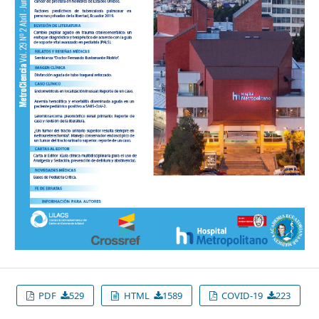
PDF
529
HTML
1589
COVID-19
223