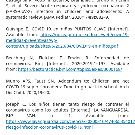
S, et al. Severe Acute respiratory syndrome coronavirus 2
(SARS-CoV-2) infection in children and adolescents: A
systematic review. JAMA Pediatr. 2020;174(9):882–9.
Quishpe E. COVID-19 en niños PUNTOS CLAVE [Internet].
Available from:
https://puceapex.puce.edu.ec/web/covid19-
medidas-preventivas/wp-
content/uploads/sites/6/2020/04/COVID19-en-niños.pdf
Beeching N, Fletcher T, Fowler R. Enfermedad de
coronavirus. Bmj [Internet]. 2020;2019:1–197. Available
from:
https://bestpractice.bmj.com/topics/es-es/3000168/
Munro APS, Faust SN. Addendum to: Children are not
COVID-19 super spreaders: Time to go back to school. Arch
Dis Child. 2020;19–20.
Joseph C. Los niños tienen tanto riesgo de contraer el
coronavirus como los adultos [Internet]. LA VANGUARDIA.
BIG VAN. p. 1. Available from:
https://www.lavanguardia.com/ciencia/20200310/474065354012
riesgo-infeccion-coronavirus-covid-19.html