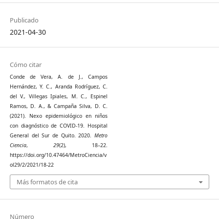
Publicado
2021-04-30
Cómo citar
Conde de Vera, A. de J., Campos
Hernández, Y. C., Aranda Rodríguez, C.
del V., Villegas Ipiales, M. C., Espinel
Ramos, D. A., & Campaña Silva, D. C.
(2021). Nexo epidemiológico en niños
con diagnóstico de COVID-19. Hospital
General del Sur de Quito. 2020.
Metro
Ciencia
,
29
(2), 18–22.
https://doi.org/10.47464/MetroCiencia/v
ol29/2/2021/18-22
Más formatos de cita
Número