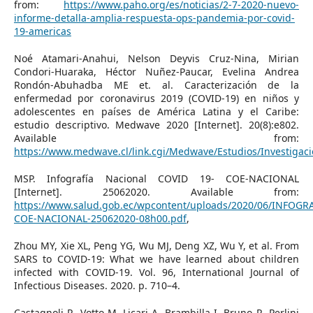
from:
https://www.paho.org/es/noticias/2-7-2020-nuevo-
informe-detalla-amplia-respuesta-ops-pandemia-por-covid-
19-americas
Noé Atamari-Anahui, Nelson Deyvis Cruz-Nina, Mirian
Condori-Huaraka, Héctor Nuñez-Paucar, Evelina Andrea
Rondón-Abuhadba ME et. al. Caracterización de la
enfermedad por coronavirus 2019 (COVID-19) en niños y
adolescentes en países de América Latina y el Caribe:
estudio descriptivo. Medwave 2020 [Internet]. 20(8):e802.
Available from:
https://www.medwave.cl/link.cgi/Medwave/Estudios/Investigaci
MSP. Infografía Nacional COVID 19- COE-NACIONAL
[Internet]. 25062020. Available from:
https://www.salud.gob.ec/wpcontent/uploads/2020/06/INFOG
COE-NACIONAL-25062020-08h00.pdf
,
Zhou MY, Xie XL, Peng YG, Wu MJ, Deng XZ, Wu Y, et al. From
SARS to COVID-19: What we have learned about children
infected with COVID-19. Vol. 96, International Journal of
Infectious Diseases. 2020. p. 710–4.
Castagnoli R, Votto M, Licari A, Brambilla I, Bruno R, Perlini