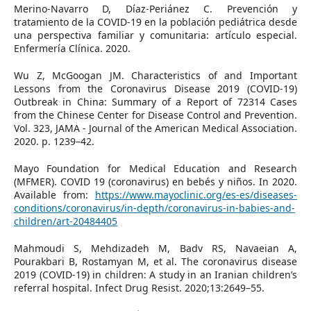
Merino-Navarro D, Díaz-Periánez C. Prevención y
tratamiento de la COVID-19 en la población pediátrica desde
una perspectiva familiar y comunitaria: artículo especial.
Enfermería Clínica. 2020.
Wu Z, McGoogan JM. Characteristics of and Important
Lessons from the Coronavirus Disease 2019 (COVID-19)
Outbreak in China: Summary of a Report of 72314 Cases
from the Chinese Center for Disease Control and Prevention.
Vol. 323, JAMA - Journal of the American Medical Association.
2020. p. 1239–42.
Mayo Foundation for Medical Education and Research
(MFMER). COVID 19 (coronavirus) en bebés y niños. In 2020.
Available from:
https://www.mayoclinic.org/es-es/diseases-
conditions/coronavirus/in-depth/coronavirus-in-babies-and-
children/art-20484405
Mahmoudi S, Mehdizadeh M, Badv RS, Navaeian A,
Pourakbari B, Rostamyan M, et al. The coronavirus disease
2019 (COVID-19) in children: A study in an Iranian children’s
referral hospital. Infect Drug Resist. 2020;13:2649–55.