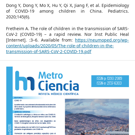
Dong Y, Dong Y, Mo X, Hu Y, Qi X, Jiang F, et al. Epidemiology
of COVID-19 among children in China. Pediatrics.
2020;145(6).
Fretheim A. The role of children in the transmission of SARS-
CoV-2 (COVID-19) – a rapid review. Nor Inst Public Heal
[Internet]. :3–6. Available from:
https://neumoped.org/wp-
content/uploads/2020/05/The-role-of-children-in-the-
transmission-of-SARS-CoV-2-COVID-19.pdf