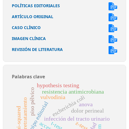
POLÍTICAS EDITORIALES
ARTÍCULO ORIGINAL
CASO CLÍNICO
IMAGEN CLÍNICA
REVISIÓN DE LITERATURA
Palabras clave
hypothesis testing
piso pélvico
resistencia antimicrobiana
escherichia coli
vulvodinia
retratamiento
equipo editorial
anova
chi-squared
dolor perineal
infección del tracto urinario
z-test
t-test