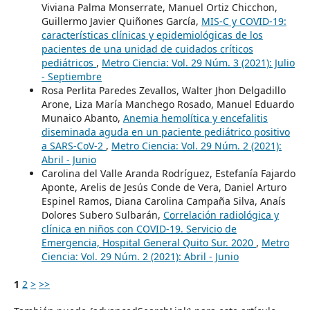
Viviana Palma Monserrate, Manuel Ortiz Chicchon,
Guillermo Javier Quiñones García,
MIS-C y COVID-19:
características clínicas y epidemiológicas de los
pacientes de una unidad de cuidados críticos
pediátricos
,
Metro Ciencia: Vol. 29 Núm. 3 (2021): Julio
- Septiembre
Rosa Perlita Paredes Zevallos, Walter Jhon Delgadillo
Arone, Liza María Manchego Rosado, Manuel Eduardo
Munaico Abanto,
Anemia hemolítica y encefalitis
diseminada aguda en un paciente pediátrico positivo
a SARS-CoV-2
,
Metro Ciencia: Vol. 29 Núm. 2 (2021):
Abril - Junio
Carolina del Valle Aranda Rodríguez, Estefanía Fajardo
Aponte, Arelis de Jesús Conde de Vera, Daniel Arturo
Espinel Ramos, Diana Carolina Campaña Silva, Anaís
Dolores Subero Sulbarán,
Correlación radiológica y
clínica en niños con COVID-19. Servicio de
Emergencia, Hospital General Quito Sur. 2020
,
Metro
Ciencia: Vol. 29 Núm. 2 (2021): Abril - Junio
1
2
>
>>