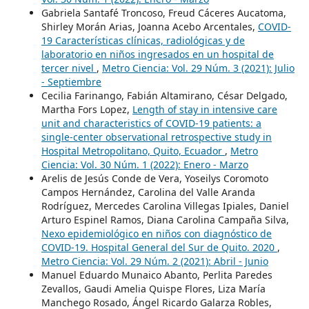
Gabriela Santafé Troncoso, Freud Cáceres Aucatoma,
Shirley Morán Arias, Joanna Acebo Arcentales,
COVID-
19 Características clínicas, radiológicas y de
laboratorio en niños ingresados en un hospital de
tercer nivel
,
Metro Ciencia: Vol. 29 Núm. 3 (2021): Julio
- Septiembre
Cecilia Farinango, Fabián Altamirano, César Delgado,
Martha Fors Lopez,
Length of stay in intensive care
unit and characteristics of COVID-19 patients: a
single-center observational retrospective study in
Hospital Metropolitano, Quito, Ecuador
,
Metro
Ciencia: Vol. 30 Núm. 1 (2022): Enero - Marzo
Arelis de Jesús Conde de Vera, Yoseilys Coromoto
Campos Hernández, Carolina del Valle Aranda
Rodríguez, Mercedes Carolina Villegas Ipiales, Daniel
Arturo Espinel Ramos, Diana Carolina Campaña Silva,
Nexo epidemiológico en niños con diagnóstico de
COVID-19. Hospital General del Sur de Quito. 2020
,
Metro Ciencia: Vol. 29 Núm. 2 (2021): Abril - Junio
Manuel Eduardo Munaico Abanto, Perlita Paredes
Zevallos, Gaudi Amelia Quispe Flores, Liza María
Manchego Rosado, Ángel Ricardo Galarza Robles,