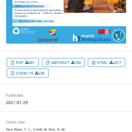
PDF
681
ABSTRACT
160
HTML
2417
COVID-19
230
Publicado
2021-01-29
Cómo citar
Vaca Yépez, C. L., Conde de Vera, A. de