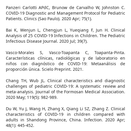
Panzeri Carlotti APdC, Brunow de Carvalho W, Johnston C.
COVID-19 Diagnostic and Management Protocol for Pediatric
Patients. Clinics (Sao Paulo). 2020 Apr; 75(1).
Bai K, Wenjun L, Chengjun L, Yueqiang F, Jun H. Clinical
Analysis of 25 COVID-19 Infections in Children. The Pediatric
Infectious Disease Journal. 2020 Jul; 39(7).
Vasco-Morales S, Vasco-Toapanta C, Toapanta-Pinta.
Características clínicas, radiológicas y de laboratorio en
niños con diagnóstico de COVID-19: Metaanálisis de
proporción única. Scielo Preprint. 2021.
Chang TH, Wub JL. Clinical characteristics and diagnostic
challenges of pediatric COVID-19: A systematic review and
meta-analysis. Journal of the Formosan Medical Association.
2020 May; 119(5): 982-989.
Du W, Yu J, Wang H, Zhang X, Qiang Li SZ, Zhang Z. Clinical
characteristics of COVID-19 in children compared with
adults in Shandong Province, China. Infection. 2020 Apr;
48(1): 445-452.