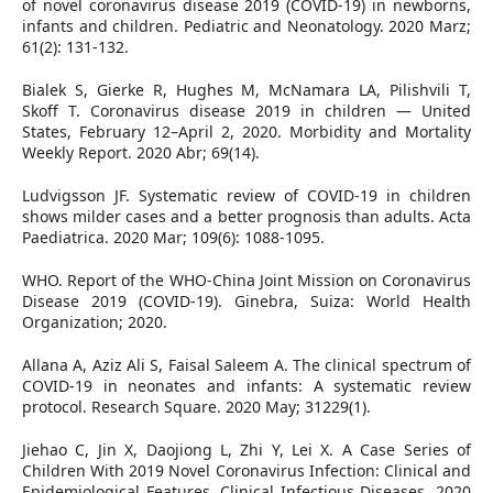
of novel coronavirus disease 2019 (COVID-19) in newborns,
infants and children. Pediatric and Neonatology. 2020 Marz;
61(2): 131-132.
Bialek S, Gierke R, Hughes M, McNamara LA, Pilishvili T,
Skoff T. Coronavirus disease 2019 in children — United
States, February 12–April 2, 2020. Morbidity and Mortality
Weekly Report. 2020 Abr; 69(14).
Ludvigsson JF. Systematic review of COVID-19 in children
shows milder cases and a better prognosis than adults. Acta
Paediatrica. 2020 Mar; 109(6): 1088-1095.
WHO. Report of the WHO-China Joint Mission on Coronavirus
Disease 2019 (COVID-19). Ginebra, Suiza: World Health
Organization; 2020.
Allana A, Aziz Ali S, Faisal Saleem A. The clinical spectrum of
COVID-19 in neonates and infants: A systematic review
protocol. Research Square. 2020 May; 31229(1).
Jiehao C, Jin X, Daojiong L, Zhi Y, Lei X. A Case Series of
Children With 2019 Novel Coronavirus Infection: Clinical and
Epidemiological Features. Clinical Infectious Diseases. 2020