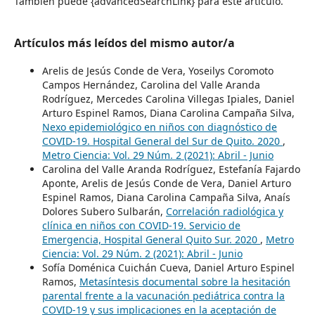
También puede {advancedSearchLink} para este artículo.
Artículos más leídos del mismo autor/a
Arelis de Jesús Conde de Vera, Yoseilys Coromoto
Campos Hernández, Carolina del Valle Aranda
Rodríguez, Mercedes Carolina Villegas Ipiales, Daniel
Arturo Espinel Ramos, Diana Carolina Campaña Silva,
Nexo epidemiológico en niños con diagnóstico de
COVID-19. Hospital General del Sur de Quito. 2020
,
Metro Ciencia: Vol. 29 Núm. 2 (2021): Abril - Junio
Carolina del Valle Aranda Rodríguez, Estefanía Fajardo
Aponte, Arelis de Jesús Conde de Vera, Daniel Arturo
Espinel Ramos, Diana Carolina Campaña Silva, Anaís
Dolores Subero Sulbarán,
Correlación radiológica y
clínica en niños con COVID-19. Servicio de
Emergencia, Hospital General Quito Sur. 2020
,
Metro
Ciencia: Vol. 29 Núm. 2 (2021): Abril - Junio
Sofía Doménica Cuichán Cueva, Daniel Arturo Espinel
Ramos,
Metasíntesis documental sobre la hesitación
parental frente a la vacunación pediátrica contra la
COVID-19 y sus implicaciones en la aceptación de