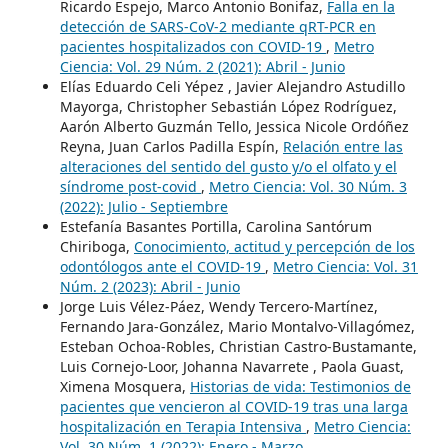
Ricardo Espejo, Marco Antonio Bonifaz,
Falla en la
detección de SARS-CoV-2 mediante qRT-PCR en
pacientes hospitalizados con COVID-19
,
Metro
Ciencia: Vol. 29 Núm. 2 (2021): Abril - Junio
Elías Eduardo Celi Yépez , Javier Alejandro Astudillo
Mayorga, Christopher Sebastián López Rodríguez,
Aarón Alberto Guzmán Tello, Jessica Nicole Ordóñez
Reyna, Juan Carlos Padilla Espín,
Relación entre las
alteraciones del sentido del gusto y/o el olfato y el
síndrome post-covid
,
Metro Ciencia: Vol. 30 Núm. 3
(2022): Julio - Septiembre
Estefanía Basantes Portilla, Carolina Santórum
Chiriboga,
Conocimiento, actitud y percepción de los
odontólogos ante el COVID-19
,
Metro Ciencia: Vol. 31
Núm. 2 (2023): Abril - Junio
Jorge Luis Vélez-Páez, Wendy Tercero-Martínez,
Fernando Jara-González, Mario Montalvo-Villagómez,
Esteban Ochoa-Robles, Christian Castro-Bustamante,
Luis Cornejo-Loor, Johanna Navarrete , Paola Guast,
Ximena Mosquera,
Historias de vida: Testimonios de
pacientes que vencieron al COVID-19 tras una larga
hospitalización en Terapia Intensiva
,
Metro Ciencia:
Vol. 30 Núm. 1 (2022): Enero - Marzo