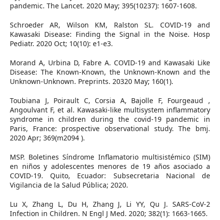
pandemic. The Lancet. 2020 May; 395(10237): 1607-1608.
Schroeder AR, Wilson KM, Ralston SL. COVID-19 and
Kawasaki Disease: Finding the Signal in the Noise. Hosp
Pediatr. 2020 Oct; 10(10): e1-e3.
Morand A, Urbina D, Fabre A. COVID-19 and Kawasaki Like
Disease: The Known-Known, the Unknown-Known and the
Unknown-Unknown. Preprints. 20320 May; 160(1).
Toubiana J, Poirault C, Corsia A, Bajolle F, Fourgeaud ,
Angoulvant F, et al. Kawasaki-like multisystem inflammatory
syndrome in children during the covid-19 pandemic in
Paris, France: prospective observational study. The bmj.
2020 Apr; 369(m2094 ).
MSP. Boletines Síndrome Inflamatorio multisistémico (SIM)
en niños y adolescentes menores de 19 años asociado a
COVID-19. Quito, Ecuador: Subsecretaria Nacional de
Vigilancia de la Salud Pública; 2020.
Lu X, Zhang L, Du H, Zhang J, Li YY, Qu J. SARS-CoV-2
Infection in Children. N Engl J Med. 2020; 382(1): 1663-1665.