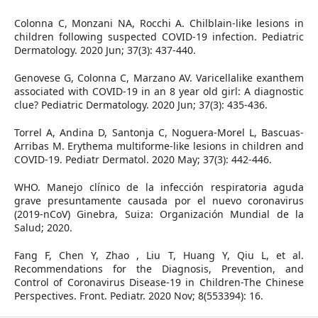
Colonna C, Monzani NA, Rocchi A. Chilblain‐like lesions in
children following suspected COVID-19 infection. Pediatric
Dermatology. 2020 Jun; 37(3): 437-440.
Genovese G, Colonna C, Marzano AV. Varicellalike exanthem
associated with COVID-19 in an 8 year old girl: A diagnostic
clue? Pediatric Dermatology. 2020 Jun; 37(3): 435-436.
Torrel A, Andina D, Santonja C, Noguera-Morel L, Bascuas-
Arribas M. Erythema multiforme-like lesions in children and
COVID-19. Pediatr Dermatol. 2020 May; 37(3): 442-446.
WHO. Manejo clínico de la infección respiratoria aguda
grave presuntamente causada por el nuevo coronavirus
(2019-nCoV) Ginebra, Suiza: Organización Mundial de la
Salud; 2020.
Fang F, Chen Y, Zhao , Liu T, Huang Y, Qiu L, et al.
Recommendations for the Diagnosis, Prevention, and
Control of Coronavirus Disease-19 in Children-The Chinese
Perspectives. Front. Pediatr. 2020 Nov; 8(553394): 16.