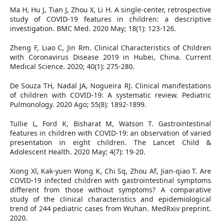
Ma H, Hu J, Tian J, Zhou X, Li H. A single-center, retrospective
study of COVID-19 features in children: a descriptive
investigation. BMC Med. 2020 May; 18(1): 123-126.
Zheng F, Liao C, Jin Rm. Clinical Characteristics of Children
with Coronavirus Disease 2019 in Hubei, China. Current
Medical Science. 2020; 40(1): 275-280.
De Souza TH, Nadal JA, Nogueira RJ. Clinical manifestations
of children with COVID-19: A systematic review. Pediatric
Pulmonology. 2020 Ago; 55(8): 1892-1899.
Tullie L, Ford K, Bisharat M, Watson T. Gastrointestinal
features in children with COVID-19: an observation of varied
presentation in eight children. The Lancet Child &
Adolescent Health. 2020 May; 4(7): 19-20.
Xiong Xl, Kak-yuen Wong K, Chi Sq, Zhou Af, Jian-qiao T. Are
COVID-19 infected children with gastrointestinal symptoms
different from those without symptoms? A comparative
study of the clinical characteristics and epidemiological
trend of 244 pediatric cases from Wuhan. MedRxiv preprint.
2020.