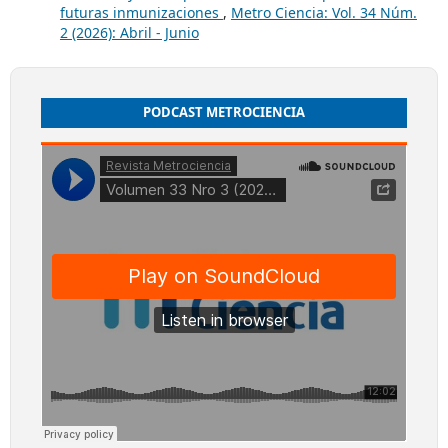
futuras inmunizaciones
,
Metro Ciencia: Vol. 34 Núm.
2 (2026): Abril - Junio
PODCAST METROCIENCIA