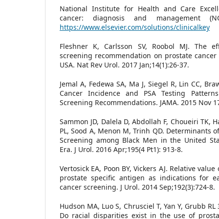
National Institute for Health and Care Excell
cancer: diagnosis and management (NG1
https://www.elsevier.com/solutions/clinicalkey
Fleshner K, Carlsson SV, Roobol MJ. The e
screening recommendation on prostate cancer i
USA. Nat Rev Urol. 2017 Jan;14(1):26-37.
Jemal A, Fedewa SA, Ma J, Siegel R, Lin CC, Bra
Cancer Incidence and PSA Testing Patterns
Screening Recommendations. JAMA. 2015 Nov 17;
Sammon JD, Dalela D, Abdollah F, Choueiri TK,
PL, Sood A, Menon M, Trinh QD. Determinants of 
Screening among Black Men in the United Sta
Era. J Urol. 2016 Apr;195(4 Pt1): 913-8.
Vertosick EA, Poon BY, Vickers AJ. Relative value 
prostate specific antigen as indications for ea
cancer screening. J Urol. 2014 Sep;192(3):724-8.
Hudson MA, Luo S, Chrusciel T, Yan Y, Grubb RL 3
Do racial disparities exist in the use of pros