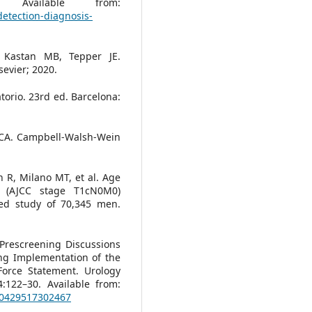
 Available from:
detection-diagnosis-
 Kastan MB, Tepper JE.
sevier; 2020.
ratorio. 23rd ed. Barcelona:
 CA. Campbell-Walsh-Wein
 R, Milano MT, et al. Age
d (AJCC stage T1cN0M0)
sed study of 70,345 men.
f Prescreening Discussions
ing Implementation of the
Force Statement. Urology
4:122–30. Available from:
090429517302467