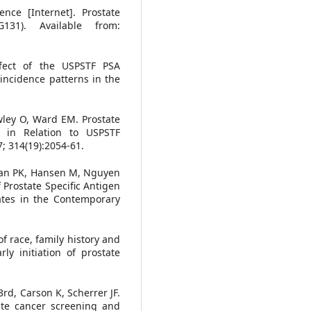
ence [Internet]. Prostate
31). Available from:
ffect of the USPSTF PSA
ncidence patterns in the
wley O, Ward EM. Prostate
 in Relation to USPSTF
 314(19):2054-61.
 Han PK, Hansen M, Nguyen
Prostate Specific Antigen
tes in the Contemporary
of race, family history and
rly initiation of prostate
rd, Carson K, Scherrer JF.
tate cancer screening and