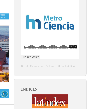
Revista Metrociencia
·
Volumen 33 Nro 3 (2025), Enero - Marzo
ÍNDICES