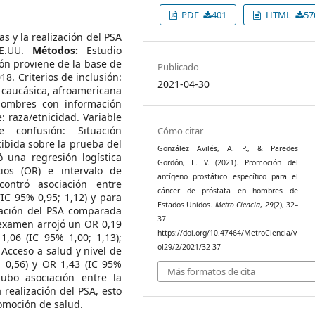
PDF
401
HTML
57
as y la realización del PSA
EE.UU.
Métodos:
Estudio
ión proviene de la base de
Publicado
18. Criterios de inclusión:
2021-04-30
caucásica, afroamericana
 hombres con información
: raza/etnicidad. Variable
 confusión: Situación
Cómo citar
ibida sobre la prueba del
González Avilés, A. P., & Paredes
 una regresión logística
Gordón, E. V. (2021). Promoción del
ios (OR) e intervalo de
antígeno prostático específico para el
ntró asociación entre
cáncer de próstata en hombres de
IC 95% 0,95; 1,12) y para
Estados Unidos.
Metro Ciencia
,
29
(2), 32–
ización del PSA comparada
37.
 examen arrojó un OR 0,19
https://doi.org/10.47464/MetroCiencia/v
1,06 (IC 95% 1,00; 1,13);
ol29/2/2021/32-37
Acceso a salud y nivel de
 0,56) y OR 1,43 (IC 95%
Más formatos de cita
bo asociación entre la
realización del PSA, esto
omoción de salud.