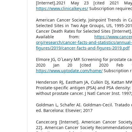
[Internet].2021 May 23 [cited 2021 May
https://www.clinicalkey.es/
Subscription required
American Cancer Society. Joinpoint Trends in C
Selected Sites in Two Age Groups, US, 1995-201
Cancer Death Rates for Selected Sites [Internet]
Available from:
https://www.cance
org/research/cancer-facts-and-statistics/annual
figures/2019/cancer-facts-and-figures-2019.pdf
Elmore JG, O´Leary MP. Screening for prostate ca
2020 Jan 20 [cited 2020 Feb 19]
https://www.uptodate.com/home/
Subscription r
Henderson RJ, Eastham JA, Culkin DJ, Kattan MW,
Prostate-specific antigen (PSA) and PSA density:
without prostate cancer. J Natl Cancer Inst. 1997
Goldman L, Schafer AI. Goldman-Cecil. Tratado 
ed. Barcelona: Elsevier; 2017
Cancer.org [Internet]. American Cancer Societ
22]. American Cancer Society Recommendations 