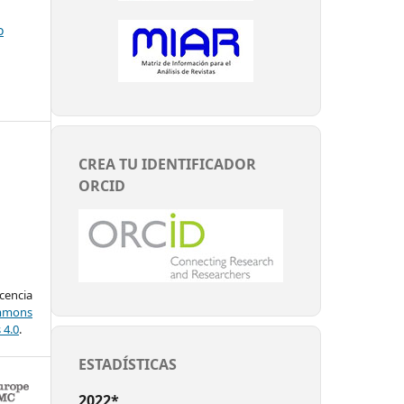
o
CREA TU IDENTIFICADOR
ORCID
encia
mons
 4.0
.
ESTADÍSTICAS
2022*