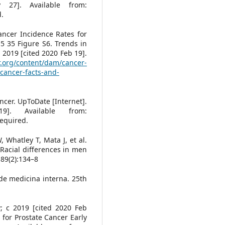
 27]. Available from:
.
ancer Incidence Rates for
5 35 Figure S6. Trends in
. 2019 [cited 2020 Feb 19].
r.org/content/dam/cancer-
-cancer-facts-and-
ncer. UpToDate [Internet].
. Available from:
equired.
 Whatley T, Mata J, et al.
 Racial differences in men
;89(2):134–8
de medicina interna. 25th
y; c 2019 [cited 2020 Feb
for Prostate Cancer Early