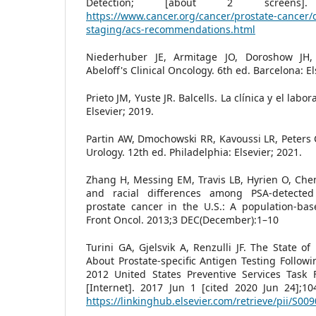
Detection; [about 2 screens].
https://www.cancer.org/cancer/prostate-cancer/
staging/acs-recommendations.html
Niederhuber JE, Armitage JO, Doroshow JH,
Abeloff's Clinical Oncology. 6th ed. Barcelona: El
Prieto JM, Yuste JR. Balcells. La clínica y el labo
Elsevier; 2019.
Partin AW, Dmochowski RR, Kavoussi LR, Peters
Urology. 12th ed. Philadelphia: Elsevier; 2021.
Zhang H, Messing EM, Travis LB, Hyrien O, Chen
and racial differences among PSA-detecte
prostate cancer in the U.S.: A population-ba
Front Oncol. 2013;3 DEC(December):1–10
Turini GA, Gjelsvik A, Renzulli JF. The State o
About Prostate-specific Antigen Testing Follow
2012 United States Preventive Services Task 
[Internet]. 2017 Jun 1 [cited 2020 Jun 24];10
https://linkinghub.elsevier.com/retrieve/pii/S0