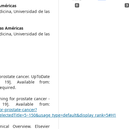
Américas
0
3
dicina, Universidad de las
las Américas
dicina, Universidad de las
 prostate cancer. UpToDate
 19]. Available from:
equired.
ning for prostate cancer -
19]. Available from:
or-prostate-cancer?
electedTitle=5~150&usage_type=default&display_rank=5#H1
nical Overview. Elsevier