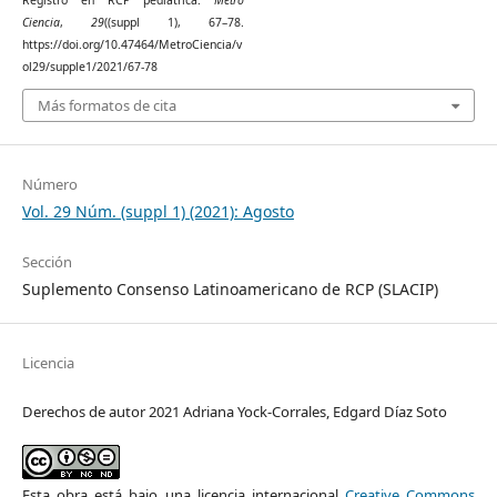
Ciencia
,
29
((suppl 1), 67–78.
https://doi.org/10.47464/MetroCiencia/v
ol29/supple1/2021/67-78
Más formatos de cita
Número
Vol. 29 Núm. (suppl 1) (2021): Agosto
Sección
Suplemento Consenso Latinoamericano de RCP (SLACIP)
Licencia
Derechos de autor 2021 Adriana Yock-Corrales, Edgard Díaz Soto
Esta obra está bajo una licencia internacional
Creative Commons