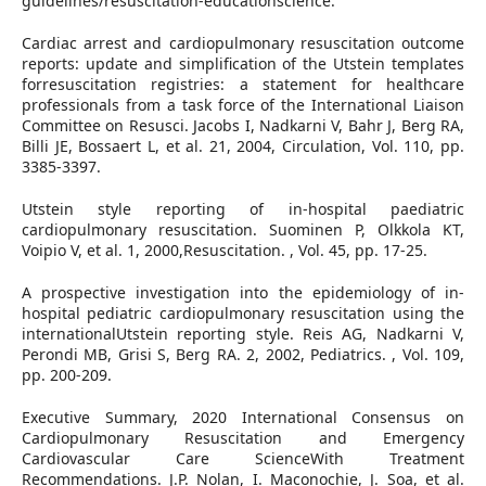
guidelines/resuscitation-educationscience.
Cardiac arrest and cardiopulmonary resuscitation outcome
reports: update and simplification of the Utstein templates
forresuscitation registries: a statement for healthcare
professionals from a task force of the International Liaison
Committee on Resusci. Jacobs I, Nadkarni V, Bahr J, Berg RA,
Billi JE, Bossaert L, et al. 21, 2004, Circulation, Vol. 110, pp.
3385-3397.
Utstein style reporting of in-hospital paediatric
cardiopulmonary resuscitation. Suominen P, Olkkola KT,
Voipio V, et al. 1, 2000,Resuscitation. , Vol. 45, pp. 17-25.
A prospective investigation into the epidemiology of in-
hospital pediatric cardiopulmonary resuscitation using the
internationalUtstein reporting style. Reis AG, Nadkarni V,
Perondi MB, Grisi S, Berg RA. 2, 2002, Pediatrics. , Vol. 109,
pp. 200-209.
Executive Summary, 2020 International Consensus on
Cardiopulmonary Resuscitation and Emergency
Cardiovascular Care ScienceWith Treatment
Recommendations. J.P. Nolan, I. Maconochie, J. Soa, et al.