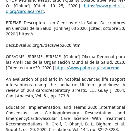
CHOP. Pediatric Resuscitation Quality Collaborative. Pedires-
Q. [Online] [Cited: 10 25, 2020.]
https://www.pedires-
q.org/cardiacarrest
.
BIREME. Descriptores en Ciencias de la Salud. Descriptores
en Ciencias de la Salud. [Online] 03 2020. [Cited: octubre 30,
2020.] https://
decs.bvsalud.org/E/decsweb2020.htm.
OPS/OMS. BIREME. BIREME. [Online] Oficina Regional para
las Américas de la Organización Mundial de la Salud, 2020.
[Cited: octubre30, 2020.]
https://www.paho.org/es/bireme
.
An evaluation of pediatric in hospital advanced life support
interventions using the pediatric Utstein guidelines: A
review of 203 cardiorespiratory arrests. LL., Guay J. 2004,
Can J Anaesth, Vol. 51, pp. 373-8.
Education, Implementation, and Teams 2020 International
Consensus on Cardiopulmonary Resuscitation and
EmergencyCardiovascular Care Science With Treatment
Recommendations. R. Greif, F. Bhanji, B. L. Bigham, et al.
Suppl 1, oct 20, 2020, Circulation, Vol. 142, pp. S222-S283.