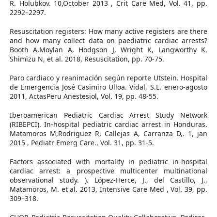
R. Holubkov. 10,October 2013 , Crit Care Med, Vol. 41, pp.
2292–2297.
Resuscitation registers: How many active registers are there
and how many collect data on paediatric cardiac arrests?
Booth A,Moylan A, Hodgson J, Wright K, Langworthy K,
Shimizu N, et al. 2018, Resuscitation, pp. 70-75.
Paro cardiaco y reanimación según reporte Utstein. Hospital
de Emergencia José Casimiro Ulloa. Vidal, S.E. enero-agosto
2011, ActasPeru Anestesiol, Vol. 19, pp. 48-55.
Iberoamerican Pediatric Cardiac Arrest Study Network
(RIBEPCI). In-hospital pediatric cardiac arrest in Honduras.
Matamoros M,Rodriguez R, Callejas A, Carranza D,. 1, jan
2015 , Pediatr Emerg Care., Vol. 31, pp. 31-5.
Factors associated with mortality in pediatric in-hospital
cardiac arrest: a prospective multicenter multinational
observational study. ). López-Herce, J., del Castillo, J.,
Matamoros, M. et al. 2013, Intensive Care Med , Vol. 39, pp.
309–318.