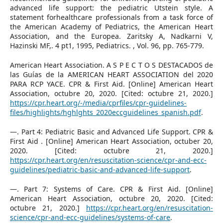
advanced life support: the pediatric Utstein style. A
statement forhealthcare professionals from a task force of
the American Academy of Pediatrics, the American Heart
Association, and the Europea. Zaritsky A, Nadkarni V,
Hazinski MF,. 4 pt1, 1995, Pediatrics. , Vol. 96, pp. 765-779.
American Heart Association. A S P E C T O S DESTACADOS de
las Guías de la AMERICAN HEART ASSOCIATION del 2020
PARA RCP YACE. CPR & First Aid. [Online] American Heart
Association, octubre 20, 2020. [Cited: octubre 21, 2020.]
https://cpr.heart.org/-/media/cprfiles/cpr-guidelines-
files/highlights/hghlghts_2020eccguidelines_spanish.pdf
.
—. Part 4: Pediatric Basic and Advanced Life Support. CPR &
First Aid . [Online] American Heart Association, octuber 20,
2020. [Cited: octubre 21, 2020.]
https://cpr.heart.org/en/resuscitation-science/cpr-and-ecc-
guidelines/pediatric-basic-and-advanced-life-support
.
—. Part 7: Systems of Care. CPR & First Aid. [Online]
American Heart Association, octubre 20, 2020. [Cited:
octubre 21, 2020.]
https://cpr.heart.org/en/resuscitation-
science/cpr-and-ecc-guidelines/systems-of-care
.