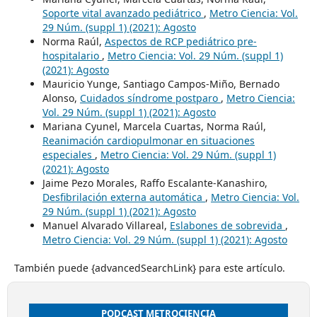
Soporte vital avanzado pediátrico
,
Metro Ciencia: Vol.
29 Núm. (suppl 1) (2021): Agosto
Norma Raúl,
Aspectos de RCP pediátrico pre-
hospitalario
,
Metro Ciencia: Vol. 29 Núm. (suppl 1)
(2021): Agosto
Mauricio Yunge, Santiago Campos-Miño, Bernado
Alonso,
Cuidados síndrome postparo
,
Metro Ciencia:
Vol. 29 Núm. (suppl 1) (2021): Agosto
Mariana Cyunel, Marcela Cuartas, Norma Raúl,
Reanimación cardiopulmonar en situaciones
especiales
,
Metro Ciencia: Vol. 29 Núm. (suppl 1)
(2021): Agosto
Jaime Pezo Morales, Raffo Escalante-Kanashiro,
Desfibrilación externa automática
,
Metro Ciencia: Vol.
29 Núm. (suppl 1) (2021): Agosto
Manuel Alvarado Villareal,
Eslabones de sobrevida
,
Metro Ciencia: Vol. 29 Núm. (suppl 1) (2021): Agosto
También puede {advancedSearchLink} para este artículo.
PODCAST METROCIENCIA