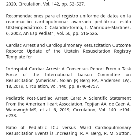
2020, Circulation, Vol. 142, pp. S2–S27.
Recomendaciones para el registro uniforme de datos en la
reanimación cardiopulmonar avanzada pediátrica: estilo
Utsteinpediátrico. C Calandin-Tormo, I. Manrique-Martínez.
6, 2002, An Esp Pediatr , Vol. 56, pp. 516-526.
Cardiac Arrest and Cardiopulmonary Resuscitation Outcome
Reports: Update of the Utstein Resuscitation Registry
Template for
InHospital Cardiac Arrest: A Consensus Report From a Task
Force of the International Liaison Committee on
Resuscitation (American. Nolan JP, Berg RA, Andersen LW,.
18, 2019, Circulation, Vol. 140, pp. e746-e757.
Pediatric Post-Cardiac Arrest Care: A Scientific Statement
From the American Heart Association. Topjian AA, de Caen A,
WainwrightMS, et al. 6, 2019, Circulation, Vol. 140. e194-
e233.
Ratio of Pediatric ICU versus Ward Cardiopulmonary
Resuscitation Events is Increasing. R. A. Berg, R. M. Sutton,