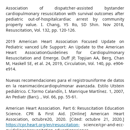
Association of dispatcher-assisted bystander
cardiopulmonary resuscitation with survival outcomes after
pediatric out-of-hospitalcardiac arrest by community
property value. I. Chang, YS Ro, SD Shin. Nov 2018,
Resuscitation, Vol. 132, pp. 120-126.
2019 American Heart Association Focused Update on
Pediatric vanced Life Support: An Update to the American
Heart AssociationGuidelines for Cardiopulmonary
Resuscitation and Emerge. Duff JP, Topjian AA, Berg, Chan
M, Haskell SE, et al. 24, 2019, Circulation, Vol. 140, pp. e904-
e914.
Nuevas recomendaciones para el registrouniforme de datos
en la reanimacióncardiopulmonar avanzada. Estilo Utstein
pediátrico. C.Tormo Calandín, I. Manrique Martínez. 1, 2007,
An Pediatr (Barc). , Vol. 66, pp. 55-61.
American Heart Association. Part 6: Resuscitation Education
Science. CPR & First Aid. [Online] American Heart
Association, octubre20, 2020. [Cited: octubre 21, 2020.]
https://cpr.heart.org/en/resuscitation-
science/cpr-and-ecc-