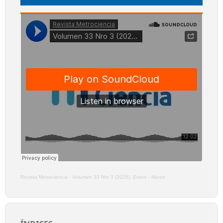
Revista Metrociencia
·
Volumen 33 Nro 3 (2025), Enero - Marzo