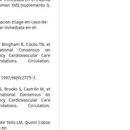
lumen XVII (suplemento I).
acion-triage-en-caso-de-
ar-inmediata-en-el-
, Bingham R, Couto TB, et
national Consensus on
cy Cardiovascular Care
tions. Circulation.
. 1997;96(9):2775–7.
, Brooks S, Castrén M, et
rnational Consensus on
cy Cardiovascular Care
tions. Circulation.
ote Tello LM, Quimi Cobos
a en