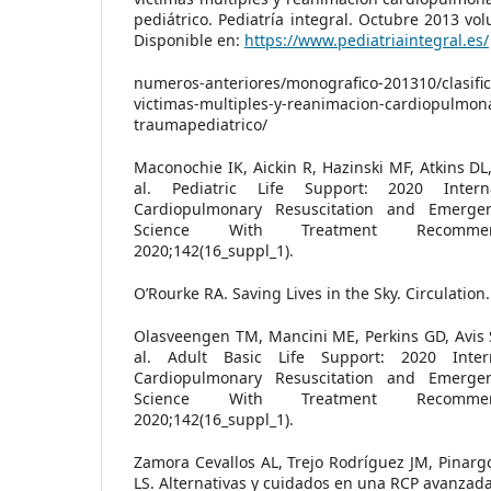
pediátrico. Pediatría integral. Octubre 2013 vo
Disponible en:
https://www.pediatriaintegral.es/
numeros-anteriores/monografico-201310/clasific
victimas-multiples-y-reanimacion-cardiopulmon
traumapediatrico/
Maconochie IK, Aickin R, Hazinski MF, Atkins DL
al. Pediatric Life Support: 2020 Inter
Cardiopulmonary Resuscitation and Emergen
Science With Treatment Recommenda
2020;142(16_suppl_1).
O’Rourke RA. Saving Lives in the Sky. Circulation
Olasveengen TM, Mancini ME, Perkins GD, Avis S
al. Adult Basic Life Support: 2020 Inte
Cardiopulmonary Resuscitation and Emergen
Science With Treatment Recommenda
2020;142(16_suppl_1).
Zamora Cevallos AL, Trejo Rodríguez JM, Pinarg
LS. Alternativas y cuidados en una RCP avanzad