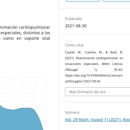
Publicado
2021-08-30
eanimación cardiopulmonar
speciales, distintos a los
B) como en soporte vital
Cómo citar
Cyunel, M., Cuartas, M., & Raúl, N.
(2021). Reanimación cardiopulmonar en
situaciones especiales.
Metro Ciencia
,
29
((suppl 1), 39–42.
https://doi.org/10.47464/MetroCiencia/v
ol29/supple1/2021/39-42
Más formatos de cita
Número
Vol. 29 Núm. (suppl 1) (2021): Ag