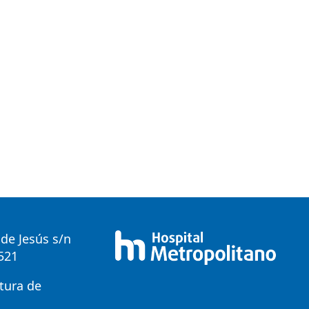
de Jesús s/n
0521
tura de