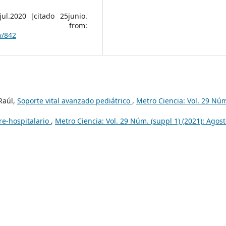
ul.2020 [citado 25junio.
ilable from:
w/842
Raúl,
Soporte vital avanzado pediátrico
,
Metro Ciencia: Vol. 29 Nú
re-hospitalario
,
Metro Ciencia: Vol. 29 Núm. (suppl 1) (2021): Agos