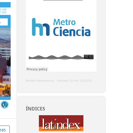
Revista Metrociencia
·
Volumen 33 Nro 3 (2025), Enero - Marzo
ÍNDICES
185