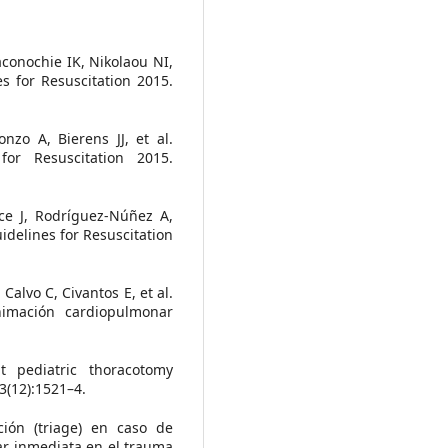
aconochie IK, Nikolaou NI,
s for Resuscitation 2015.
nzo A, Bierens JJ, et al.
for Resuscitation 2015.
ce J, Rodríguez-Núñez A,
uidelines for Resuscitation
Calvo C, Civantos E, et al.
imación cardiopulmonar
t pediatric thoracotomy
3(12):1521–4.
ción (triage) en caso de
ar inmediata en el trauma