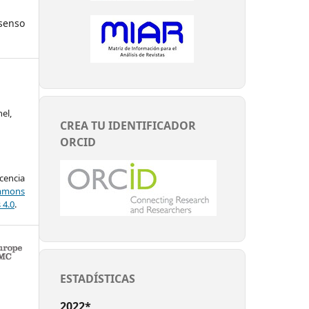
nso
el,
CREA TU IDENTIFICADOR
ORCID
encia
mons
 4.0
.
ESTADÍSTICAS
2022*