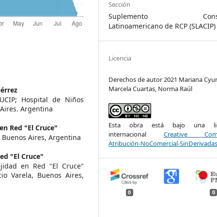
Sección
Suplemento Conse
Latinoamericano de RCP (SLACIP)
Licencia
Derechos de autor 2021 Mariana Cyun
Marcela Cuartas, Norma Raúl
iérrez
 UCIP; Hospital de Niños
Aires. Argentina
Esta obra está bajo una lic
en Red "El Cruce"
internacional
Creative Com
- Buenos Aires, Argentina
Atribución-NoComercial-SinDerivadas
ed "El Cruce"
ejidad en Red "El Cruce"
io Varela, Buenos Aires,
0
0