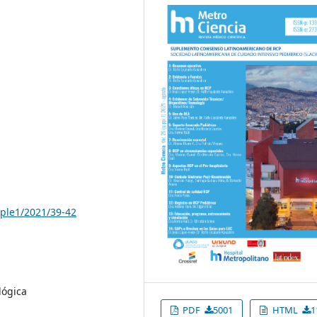
pple1/2021/39-42
lógica
PDF
5001
HTML
1