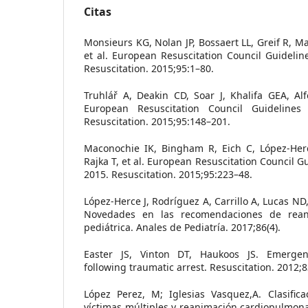
Citas
Monsieurs KG, Nolan JP, Bossaert LL, Greif R, M
et al. European Resuscitation Council Guideline
Resuscitation. 2015;95:1–80.
Truhlář A, Deakin CD, Soar J, Khalifa GEA, Alfo
European Resuscitation Council Guidelines 
Resuscitation. 2015;95:148–201.
Maconochie IK, Bingham R, Eich C, López-Her
Rajka T, et al. European Resuscitation Council G
2015. Resuscitation. 2015;95:223–48.
López-Herce J, Rodríguez A, Carrillo A, Lucas ND, 
Novedades en las recomendaciones de rean
pediátrica. Anales de Pediatría. 2017;86(4).
Easter JS, Vinton DT, Haukoos JS. Emergen
following traumatic arrest. Resuscitation. 2012;8
López Perez, M; Iglesias Vasquez,A. Clasifica
víctimas múltiples y reanimación cardiopulmon