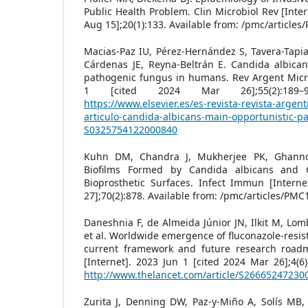
Public Health Problem. Clin Microbiol Rev [Inter
Aug 15];20(1):133. Available from: /pmc/article
Macias-Paz IU, Pérez-Hernández S, Tavera-Tapia 
Cárdenas JE, Reyna-Beltrán E. Candida albican
pathogenic fungus in humans. Rev Argent Micro
1 [cited 2024 Mar 26];55(2):189–9
https://www.elsevier.es/es-revista-revista-argen
articulo-candida-albicans-main-opportunistic-p
S0325754122000840
Kuhn DM, Chandra J, Mukherjee PK, Ghann
Biofilms Formed by Candida albicans and C
Bioprosthetic Surfaces. Infect Immun [Interne
27];70(2):878. Available from: /pmc/articles/PM
Daneshnia F, de Almeida Júnior JN, Ilkit M, Lom
et al. Worldwide emergence of fluconazole-resis
current framework and future research road
[Internet]. 2023 Jun 1 [cited 2024 Mar 26];4(6)
http://www.thelancet.com/article/S266652472300
Zurita J, Denning DW, Paz-y-Miño A, Solís MB,