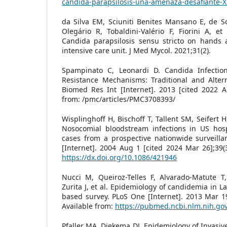
candida-parapsilosis-una-amenaza-desafiante
da Silva EM, Sciuniti Benites Mansano E, de 
Olegário R, Tobaldini-Valério F, Fiorini A, et
Candida parapsilosis sensu stricto on hands 
intensive care unit. J Med Mycol. 2021;31(2).
Spampinato C, Leonardi D. Candida Infection
Resistance Mechanisms: Traditional and Altern
Biomed Res Int [Internet]. 2013 [cited 2022 A
from: /pmc/articles/PMC3708393/
Wisplinghoff H, Bischoff T, Tallent SM, Seifert
Nosocomial bloodstream infections in US hospi
cases from a prospective nationwide surveillan
[Internet]. 2004 Aug 1 [cited 2024 Mar 26];39(3
https://dx.doi.org/10.1086/421946
Nucci M, Queiroz-Telles F, Alvarado-Matute T,
Zurita J, et al. Epidemiology of candidemia in L
based survey. PLoS One [Internet]. 2013 Mar 19 
Available from:
https://pubmed.ncbi.nlm.nih.go
Pfaller MA, Diekema DJ. Epidemiology of Invasive