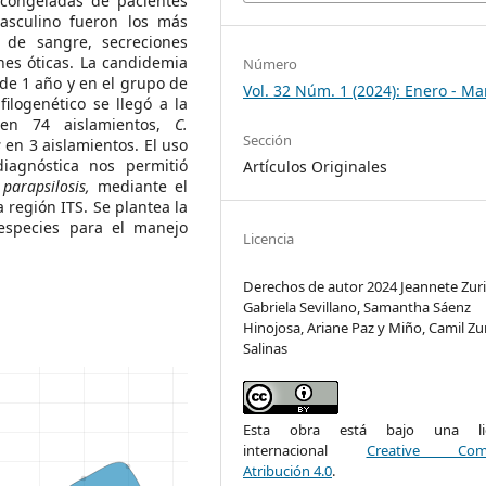
scongeladas de pacientes
asculino fueron los más
 de sangre, secreciones
ones óticas. La candidemia
Número
de 1 año y en el grupo de
Vol. 32 Núm. 1 (2024): Enero - Ma
ilogenético se llegó a la
n 74 aislamientos,
C.
Sección
s
en 3 aislamientos. El uso
iagnóstica nos permitió
Artículos Originales
parapsilosis,
mediante el
a región ITS. Se plantea la
 especies para el manejo
Licencia
Derechos de autor 2024 Jeannete Zuri
Gabriela Sevillano, Samantha Sáenz
Hinojosa, Ariane Paz y Miño, Camil Zur
Salinas
Esta obra está bajo una lic
internacional
Creative Com
Atribución 4.0
.