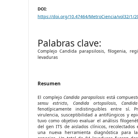
DOI:
https://doi.org/10.47464/MetroCiencia/vol32/1/2
Complejo Candida parapsilosis, filogenia, regi
levaduras
Resumen
El complejo
Candida parapsilosis
está compuest
sensu estricto
,
Candida ortopsilosis
,
Candida
fenotípicamente indistinguibles entre sí. P
virulencia, susceptibilidad a antifúngicos y ep
tuvo como objetivo evaluar el análisis filogené
del gen ITS de aislados clínicos, recolectados
una nueva herramienta diagnóstica para la 