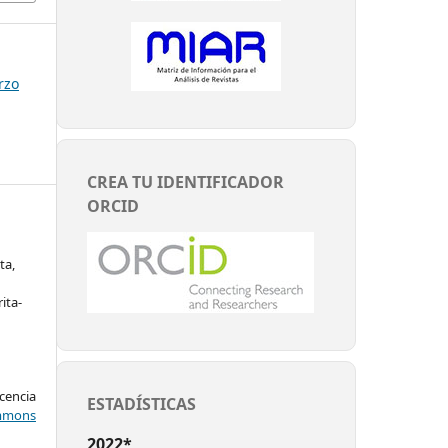
rzo
CREA TU IDENTIFICADOR
ORCID
ta,
ita-
encia
ESTADÍSTICAS
mons
2022*