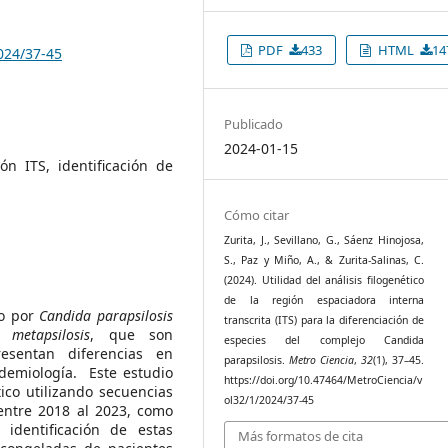
PDF
433
HTML
14
024/37-45
Publicado
2024-01-15
ón ITS, identificación de
Cómo citar
Zurita, J., Sevillano, G., Sáenz Hinojosa,
S., Paz y Miño, A., & Zurita-Salinas, C.
(2024). Utilidad del análisis filogenético
de la región espaciadora interna
o por
Candida parapsilosis
transcrita (ITS) para la diferenciación de
 metapsilosis
, que son
especies del complejo Candida
resentan diferencias en
parapsilosis.
Metro Ciencia
,
32
(1), 37–45.
idemiología. Este estudio
https://doi.org/10.47464/MetroCiencia/v
tico utilizando secuencias
ol32/1/2024/37-45
 entre 2018 al 2023, como
identificación de estas
Más formatos de cita