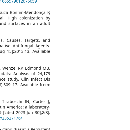
-X1665579612676659
Souza Bonfim-Mendonça P,
 al. High colonization by
and surfaces in an adult
s, Causes, Targets, and
ative Antifungal Agents.
ug 15];2013:13. Available
 H, Wenzel RP, Edmond MB.
tals: Analysis of 24,179
ce study. Clin Infect Dis
):309–17. Available from:
 Tiraboschi IN, Cortes J,
atin America: a laboratory-
[cited 2023 Jun 30];8(3).
v/23527176/
 Candidiasis: a Persistent