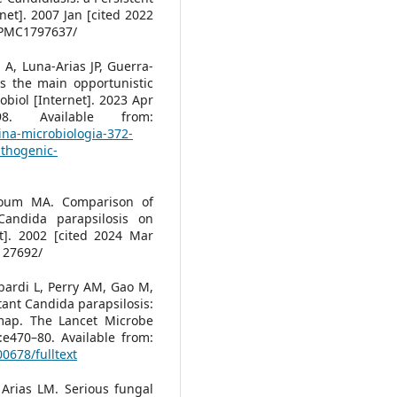
net]. 2007 Jan [cited 2022
s/PMC1797637/
A, Luna-Arias JP, Guerra-
s the main opportunistic
biol [Internet]. 2023 Apr
8. Available from:
tina-microbiologia-372-
athogenic-
oum MA. Comparison of
andida parapsilosis on
t]. 2002 [cited 2024 Mar
C127692/
bardi L, Perry AM, Gao M,
tant Candida parapsilosis:
map. The Lancet Microbe
:e470–80. Available from:
0678/fulltext
 Arias LM. Serious fungal