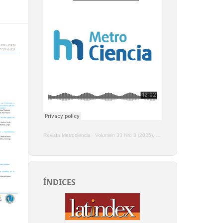
Revista Metrociencia
·
Volumen 33 Nro 3 (2025), Enero - Marzo
ÍNDICES