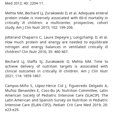
Med 2012; 40: 2204-11.
Mehta NM, Bechard LJ, Zurakowski D, et al. Adequate enteral
protein intake is inversely associated with 60-d mortality in
critically ill children: a multicenter, prospective, cohort
study. Am J Clin Nutr 2015; 102: 199-206.
Jotterand Chaparro C, Laure Depeyre J, Longchamp D, et al.
How much protein and energy are needed to equilibrate
nitrogen and energy balances in ventilated critically ill
children? Clin Nutr 2016; 35: 460-467.
Bechard LJ, Staffa SJ, Zurakowski D, Mehta NM. Time to
achieve delivery of nutrition targets is associated with
clinical outcomes in critically ill children. Am J Clin Nutr
2021; 114: 1859-1867.
Campos-Miño S, López-Herce Cid J, Figueiredo Delgado A,
Muñoz Benavides E, Coss-Bu JA; Nutrition Committee, Latin
American Society of Pediatric Intensive Care (SLACIP). The
Latin American and Spanish Survey on Nutrition in Pediatric
Intensive Care (ELAN-CIP2). Pediatr Crit Care Med 2019; 20:
e23-e29.