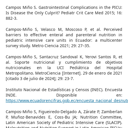
Campos Miño S. Gastrointestinal Complications in the PICU:
Is Disease the Only Culprit? Pediatr Crit Care Med 2015; 16:
882-3.
Campos-Miño S, Velasco M, Moscoso P, et al. Perceived
barriers to effective enteral and parenteral nutrition in
pediatric intensive care units in Ecuador: a multicenter
survey study. Metro Ciencia 2021; 29: 27–35.
Campos-Miño S, Santacruz Sandoval K, Yerovi Santos R, et
al. Soporte nutricional y cumplimiento de objetivos
nutricionales en la UCI Pediátrica del Hospital
Metropolitano. MetroCiencia [Internet]. 29 de enero de 2021
[citado 3 de julio de 2024]; 29: 23-7.
Instituto Nacional de Estadísticas y Censos (INEC). Encuesta
INDE. Disponible en:
https://www.ecuadorencifras.gob.ec/encuesta_nacional_desnutri
Campos-Miño S, Figueiredo-Delgado A, Zárate P, Zamberlan
P, Muñoz-Benavides E, Coss-Bu JA; Nutrition Committee,
Latin American Society of Pediatric Intensive Care (SLACIP).
Malnutrition and Nutrition Support in Latin American PICUs: