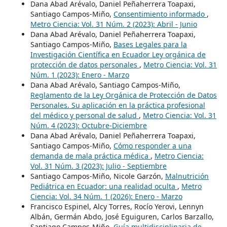
Dana Abad Arévalo, Daniel Peñaherrera Toapaxi,
Santiago Campos-Miño,
Consentimiento informado
,
Metro Ciencia: Vol. 31 Núm. 2 (2023): Abril - Junio
Dana Abad Arévalo, Daniel Peñaherrera Toapaxi,
Santiago Campos-Miño,
Bases Legales para la
Investigación Científica en Ecuador Ley orgánica de
protección de datos personales
,
Metro Ciencia: Vol. 31
Núm. 1 (2023): Enero - Marzo
Dana Abad Arévalo, Santiago Campos-Miño,
Reglamento de la Ley Orgánica de Protección de Datos
Personales. Su aplicación en la práctica profesional
del médico y personal de salud
,
Metro Ciencia: Vol. 31
Núm. 4 (2023): Octubre-Diciembre
Dana Abad Arévalo, Daniel Peñaherrera Toapaxi,
Santiago Campos-Miño,
Cómo responder a una
demanda de mala práctica médica
,
Metro Ciencia:
Vol. 31 Núm. 3 (2023): Julio - Septiembre
Santiago Campos-Miño, Nicole Garzón,
Malnutrición
Pediátrica en Ecuador: una realidad oculta
,
Metro
Ciencia: Vol. 34 Núm. 1 (2026): Enero - Marzo
Francisco Espinel, Alcy Torres, Rocío Yerovi, Lennyn
Albán, Germán Abdo, José Eguiguren, Carlos Barzallo,
Santiago Campos-Miño,
Guía multidisciplinaria de