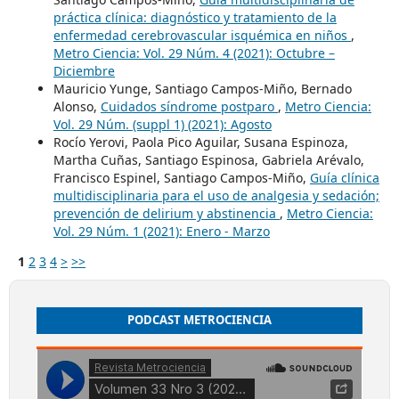
práctica clínica: diagnóstico y tratamiento de la
enfermedad cerebrovascular isquémica en niños
,
Metro Ciencia: Vol. 29 Núm. 4 (2021): Octubre –
Diciembre
Mauricio Yunge, Santiago Campos-Miño, Bernado
Alonso,
Cuidados síndrome postparo
,
Metro Ciencia:
Vol. 29 Núm. (suppl 1) (2021): Agosto
Rocío Yerovi, Paola Pico Aguilar, Susana Espinoza,
Martha Cuñas, Santiago Espinosa, Gabriela Arévalo,
Francisco Espinel, Santiago Campos-Miño,
Guía clínica
multidisciplinaria para el uso de analgesia y sedación;
prevención de delirium y abstinencia
,
Metro Ciencia:
Vol. 29 Núm. 1 (2021): Enero - Marzo
1
2
3
4
>
>>
PODCAST METROCIENCIA