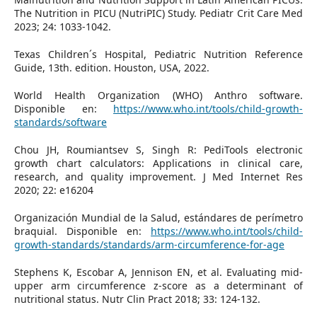
The Nutrition in PICU (NutriPIC) Study. Pediatr Crit Care Med
2023; 24: 1033-1042.
Texas Children´s Hospital, Pediatric Nutrition Reference
Guide, 13th. edition. Houston, USA, 2022.
World Health Organization (WHO) Anthro software.
Disponible en:
https://www.who.int/tools/child-growth-
standards/software
Chou JH, Roumiantsev S, Singh R: PediTools electronic
growth chart calculators: Applications in clinical care,
research, and quality improvement. J Med Internet Res
2020; 22: e16204
Organización Mundial de la Salud, estándares de perímetro
braquial. Disponible en:
https://www.who.int/tools/child-
growth-standards/standards/arm-circumference-for-age
Stephens K, Escobar A, Jennison EN, et al. Evaluating mid-
upper arm circumference z-score as a determinant of
nutritional status. Nutr Clin Pract 2018; 33: 124-132.