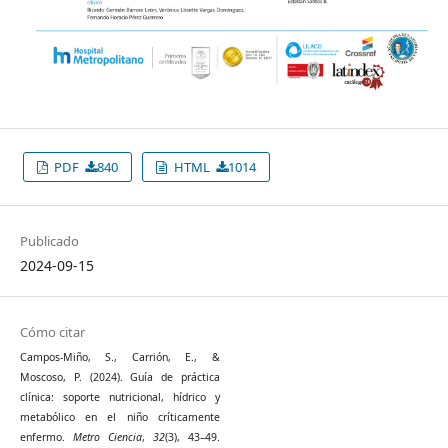
PDF
840
HTML
1014
Publicado
2024-09-15
Cómo citar
Campos-Miño, S., Carrión, E., &
Moscoso, P. (2024). Guía de práctica
clínica: soporte nutricional, hídrico y
metabólico en el niño críticamente
enfermo.
Metro Ciencia
,
32
(3), 43–49.