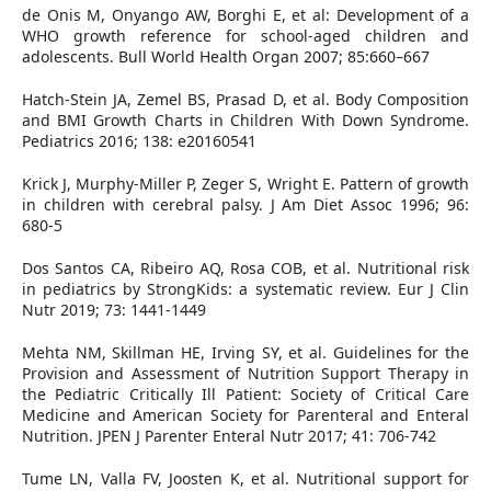
de Onis M, Onyango AW, Borghi E, et al: Development of a
WHO growth reference for school-aged children and
adolescents. Bull World Health Organ 2007; 85:660–667
Hatch-Stein JA, Zemel BS, Prasad D, et al. Body Composition
and BMI Growth Charts in Children With Down Syndrome.
Pediatrics 2016; 138: e20160541
Krick J, Murphy-Miller P, Zeger S, Wright E. Pattern of growth
in children with cerebral palsy. J Am Diet Assoc 1996; 96:
680-5
Dos Santos CA, Ribeiro AQ, Rosa COB, et al. Nutritional risk
in pediatrics by StrongKids: a systematic review. Eur J Clin
Nutr 2019; 73: 1441-1449
Mehta NM, Skillman HE, Irving SY, et al. Guidelines for the
Provision and Assessment of Nutrition Support Therapy in
the Pediatric Critically Ill Patient: Society of Critical Care
Medicine and American Society for Parenteral and Enteral
Nutrition. JPEN J Parenter Enteral Nutr 2017; 41: 706-742
Tume LN, Valla FV, Joosten K, et al. Nutritional support for