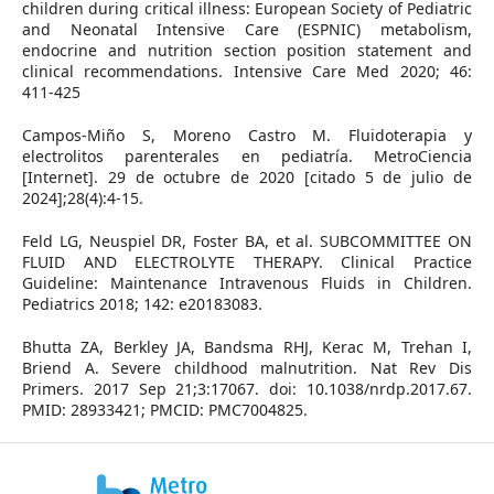
children during critical illness: European Society of Pediatric
and Neonatal Intensive Care (ESPNIC) metabolism,
endocrine and nutrition section position statement and
clinical recommendations. Intensive Care Med 2020; 46:
411-425
Campos-Miño S, Moreno Castro M. Fluidoterapia y
electrolitos parenterales en pediatría. MetroCiencia
[Internet]. 29 de octubre de 2020 [citado 5 de julio de
2024];28(4):4-15.
Feld LG, Neuspiel DR, Foster BA, et al. SUBCOMMITTEE ON
FLUID AND ELECTROLYTE THERAPY. Clinical Practice
Guideline: Maintenance Intravenous Fluids in Children.
Pediatrics 2018; 142: e20183083.
Bhutta ZA, Berkley JA, Bandsma RHJ, Kerac M, Trehan I,
Briend A. Severe childhood malnutrition. Nat Rev Dis
Primers. 2017 Sep 21;3:17067. doi: 10.1038/nrdp.2017.67.
PMID: 28933421; PMCID: PMC7004825.