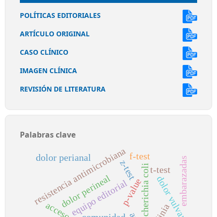
POLÍTICAS EDITORIALES
ARTÍCULO ORIGINAL
CASO CLÍNICO
IMAGEN CLÍNICA
REVISIÓN DE LITERATURA
Palabras clave
resistencia antimicrobiana
f-test
dolor perianal
embarazadas
z-test
escherichia coli
t-test
dolor perineal
dolor vulvar
p-value
equipo editorial