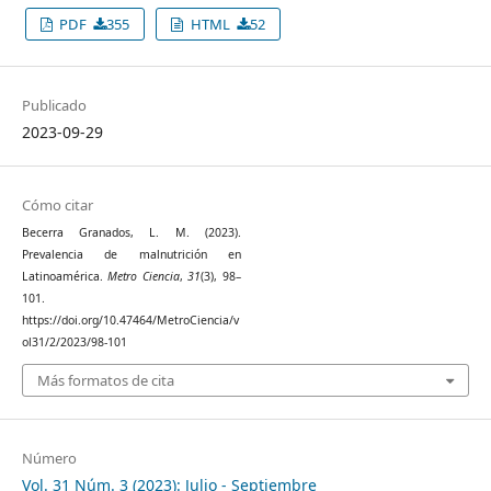
PDF
355
HTML
52
Publicado
2023-09-29
Cómo citar
Becerra Granados, L. M. (2023).
Prevalencia de malnutrición en
Latinoamérica.
Metro Ciencia
,
31
(3), 98–
101.
https://doi.org/10.47464/MetroCiencia/v
ol31/2/2023/98-101
Más formatos de cita
Número
Vol. 31 Núm. 3 (2023): Julio - Septiembre