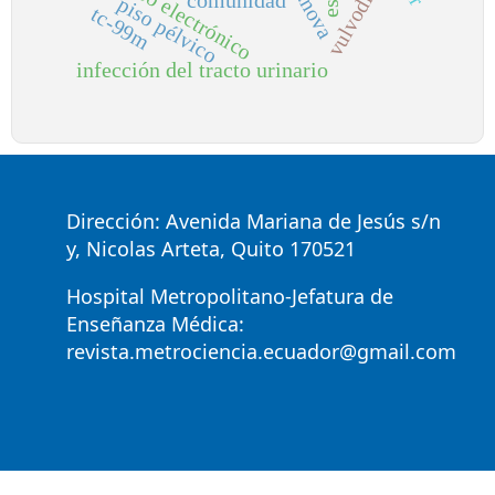
acceso electrónico
vulvodinia
anova
comunidad
piso pélvico
tc-99m
infección del tracto urinario
Dirección: Avenida Mariana de Jesús s/n
y, Nicolas Arteta, Quito 170521
Hospital Metropolitano-Jefatura de
Enseñanza Médica:
revista.metrociencia.ecuador@gmail.com