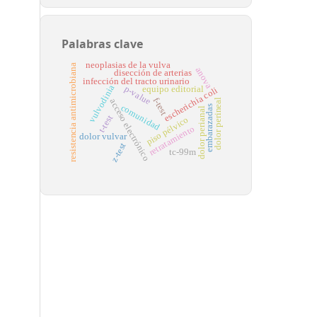
Palabras clave
neoplasias de la vulva
resistencia antimicrobiana
anova
disección de arterias
infección del tracto urinario
vulvodinia
p-value
equipo editorial
escherichia coli
f-test
dolor perineal
acceso electrónico
comunidad
embarazadas
dolor perianal
t-test
piso pélvico
retratamiento
dolor vulvar
z-test
tc-99m