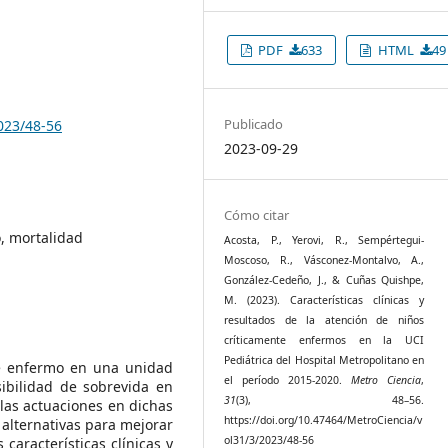
PDF
633
HTML
49
Publicado
023/48-56
2023-09-29
Cómo citar
o, mortalidad
Acosta, P., Yerovi, R., Sempértegui-
Moscoso, R., Vásconez-Montalvo, A.,
González-Cedeño, J., & Cuñas Quishpe,
M. (2023). Características clínicas y
resultados de la atención de niños
críticamente enfermos en la UCI
Pediátrica del Hospital Metropolitano en
te enfermo en una unidad
el período 2015-2020.
Metro Ciencia
,
ibilidad de sobrevida en
31
(3), 48–56.
r las actuaciones en dichas
https://doi.org/10.47464/MetroCiencia/v
alternativas para mejorar
ol31/3/2023/48-56
 características clínicas y