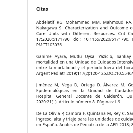
Citas
Abdelatif RG, Mohammed MM, Mahmoud RA,
Nakagawa S. Characterization and Outcome of
Care Units with Different Resources. Crit C
17;2020:5171790. doi: 10.1155/2020/5171790.
PMC7103036.
Ganime Ayara, Mutlu Uysal Yazicib, Sanliay 
mortalidad en una Unidad de Cuidados Intensivo
entre la mortalidad y el período fuera del hor
Argent Pediatr 2019;117(2):120-125.DOI:10.5546
Jiménez M, Vega D, Ortega D, Álvarez M, Gon
Epidemiológicas en la Unidad de Cuidados 
Hospital General Docente de Calderón, Quit
2020;21(1). Artículo número 8. Páginas:1-9.
De La Olivia P, Cambra F, Quintana M, Rey C, Sá
ingreso, alta y triaje para las unidades de cuid
en España. Anales de Pediatría de la AEP. 2018; 8