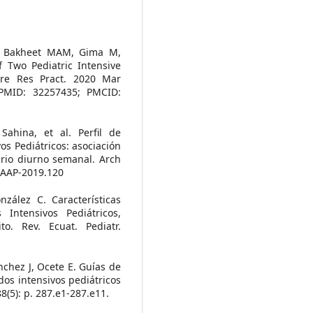
 Bakheet MAM, Gima M,
 Two Pediatric Intensive
are Res Pract. 2020 Mar
 PMID: 32257435; PMCID:
Sahina, et al. Perfil de
s Pediátricos: asociación
ario diurno semanal. Arch
/AAP-2019.120
zález C. Características
Intensivos Pediátricos,
o. Rev. Ecuat. Pediatr.
nchez J, Ocete E. Guías de
ados intensivos pediátricos
8(5): p. 287.e1-287.e11.