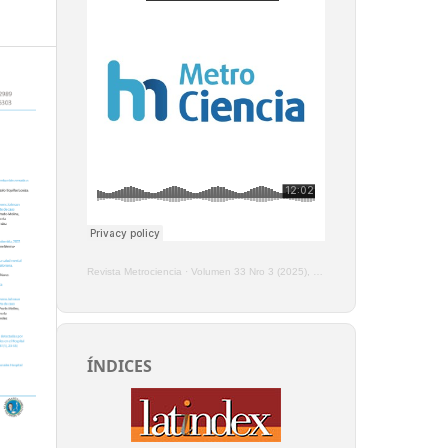
Revista Metrociencia
·
Volumen 33 Nro 3 (2025), Enero - Marzo
ÍNDICES