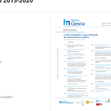
o 2015-2020
o
l Ecuador