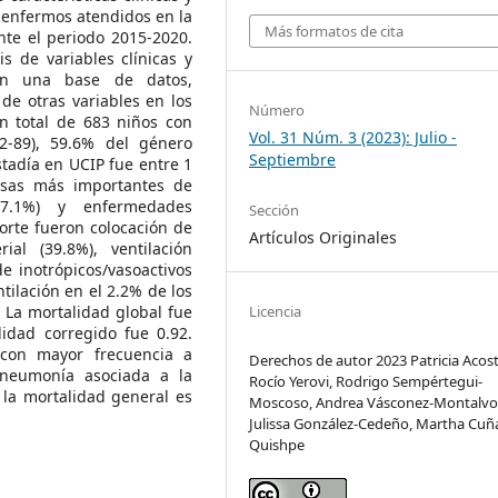
 enfermos atendidos en la
Más formatos de cita
nte el periodo 2015-2020.
s de variables clínicas y
 en una base de datos,
de otras variables en los
Número
n total de 683 niños con
Vol. 31 Núm. 3 (2023): Julio -
-89), 59.6% del género
Septiembre
estadía en UCIP fue entre 1
usas más importantes de
27.1%) y enfermedades
Sección
porte fueron colocación de
Artículos Originales
ial (39.8%), ventilación
e inotrópicos/vasoactivos
tilación en el 2.2% de los
 La mortalidad global fue
Licencia
lidad corregido fue 0.92.
con mayor frecuencia a
Derechos de autor 2023 Patricia Acost
a neumonía asociada a la
Rocío Yerovi, Rodrigo Sempértegui-
 la mortalidad general es
Moscoso, Andrea Vásconez-Montalvo
Julissa González-Cedeño, Martha Cuñ
Quishpe