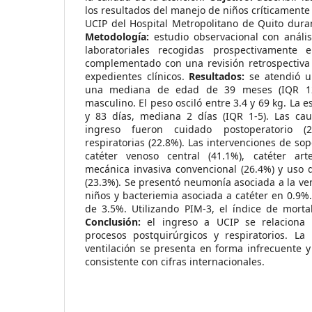
los resultados del manejo de niños críticamente
UCIP del Hospital Metropolitano de Quito dura
Metodología:
estudio observacional con análisi
laboratoriales recogidas prospectivamente
complementado con una revisión retrospectiva 
expedientes clínicos.
Resultados:
se atendió u
una mediana de edad de 39 meses (IQR 12
masculino. El peso osciló entre 3.4 y 69 kg. La 
y 83 días, mediana 2 días (IQR 1-5). Las ca
ingreso fueron cuidado postoperatorio (
respiratorias (22.8%). Las intervenciones de so
catéter venoso central (41.1%), catéter arter
mecánica invasiva convencional (26.4%) y uso d
(23.3%). Se presentó neumonía asociada a la ven
niños y bacteriemia asociada a catéter en 0.9%.
de 3.5%. Utilizando PIM-3, el índice de morta
Conclusión:
el ingreso a UCIP se relaciona 
procesos postquirúrgicos y respiratorios. L
ventilación se presenta en forma infrecuente y
consistente con cifras internacionales.