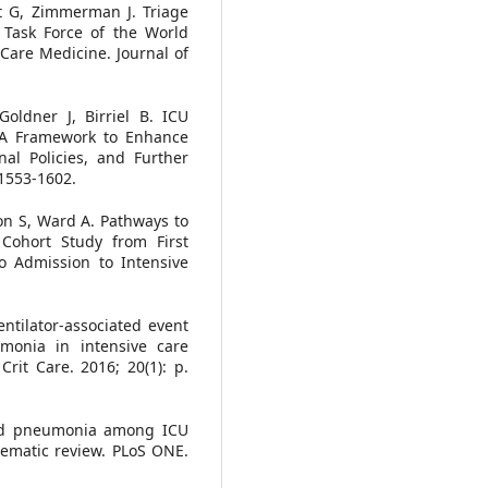
nt G, Zimmerman J. Triage
 Task Force of the World
l Care Medicine. Journal of
Goldner J, Birriel B. ICU
: A Framework to Enhance
nal Policies, and Further
 1553-1602.
on S, Ward A. Pathways to
A Cohort Study from First
o Admission to Intensive
ntilator-associated event
umonia in intensive care
rit Care. 2016; 20(1): p.
ated pneumonia among ICU
tematic review. PLoS ONE.