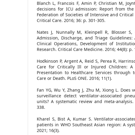
Blanch L, Francois F, Amin P, Christian M, Joy
decisions for ICU admission: Report from the
Federation of Societies of Intensive and Critica
Critical Care. 2016; 36: p. 301-305.
Nates J, Nunnally M, Kleinpell R, Blosser S, 
Admission, Discharge, and Triage Guidelines
Clinical Operations, Development of Institutio
Research. Critical Care Medicine. 2016; 44(8): p.
Hodkinson P, Argent A, Reid S, Perea R, Harrins
Care for Critically Ill or Injured Children: 
Presentation to Healthcare Services through t
Care or Death. PLoS ONE. 2016; 11(1).
Fan YG, Wu Y, Zhang J, Zhu M, Xiong L. Does ve
surveillance detect ventilator-associated pne
units? A systematic review and meta-analysis. C
338.
Kharel S, Bist A, Kumar S. Ventilator-associ
patients in WHO Southeast Asian region: A sys
2021; 16(3).