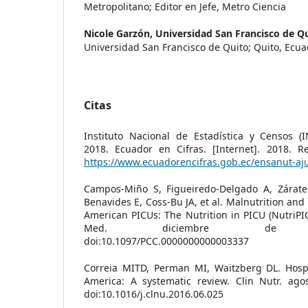
Metropolitano; Editor en Jefe, Metro Ciencia
Nicole Garzón,
Universidad San Francisco de Q
Universidad San Francisco de Quito; Quito, Ecu
Citas
Instituto Nacional de Estadística y Censos 
2018. Ecuador en Cifras. [Internet]. 2018. R
https://www.ecuadorencifras.gob.ec/ensanut-aj
Campos-Miño S, Figueiredo-Delgado A, Zárate
Benavides E, Coss-Bu JA, et al. Malnutrition and
American PICUs: The Nutrition in PICU (NutriPIC
Med. diciembre de 2023;2
doi:10.1097/PCC.0000000000003337
Correia MITD, Perman MI, Waitzberg DL. Hospit
America: A systematic review. Clin Nutr. agos
doi:10.1016/j.clnu.2016.06.025