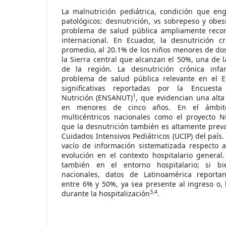
La malnutrición pediátrica, condición que en
patológicos: desnutrición, vs sobrepeso y obe
problema de salud pública ampliamente recon
internacional. En Ecuador, la desnutrición cr
promedio, al 20.1% de los niños menores de do
la Sierra central que alcanzan el 50%, una de l
de la región. La desnutrición crónica infa
problema de salud pública relevante en el E
significativas reportadas por la Encues
1
Nutrición (ENSANUT)
, que evidencian una alta
en menores de cinco años. En el ámbito 
multicéntricos nacionales como el proyecto N
que la desnutrición también es altamente prev
Cuidados Intensivos Pediátricos (UCIP) del país
vacío de información sistematizada respecto a
evolución en el contexto hospitalario general. 
también en el entorno hospitalario; si bi
nacionales, datos de Latinoamérica reportan
entre 6% y 50%, ya sea presente al ingreso o, 
3,4
durante la hospitalización
.