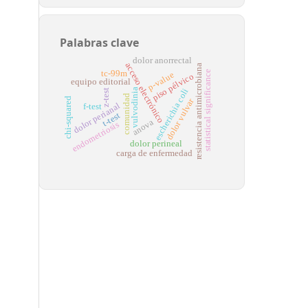
Palabras clave
dolor anorrectal
acceso electrónico
resistencia antimicrobiana
statistical significance
tc-99m
p-value
piso pélvico
equipo editorial
escherichia coli
vulvodinia
z-test
comunidad
chi-squared
dolor vulvar
dolor perianal
f-test
t-test
anova
endometriosis
dolor perineal
carga de enfermedad