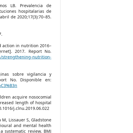
amos LB. Prevalencia de
tuciones hospitalarias de
abril de 2020;17(3):70–85.
7.
action in nutrition 2016–
ernet]. 2017. Report No.
s/strengthening-nutrition-
inas sobre vigilancia y
eport No. Disponible en:
ci%C3%B3n
ildren acquire nosocomial
creased length of hospital
0.1016/j.clnu.2019.06.022
a M, Lissauer S, Gladstone
vioural and mental health
 a systematic review. BMJ