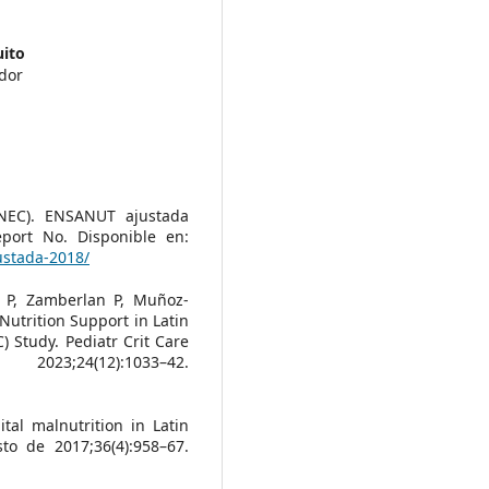
uito
ador
(INEC). ENSANUT ajustada
eport No. Disponible en:
ustada-2018/
 P, Zamberlan P, Muñoz-
 Nutrition Support in Latin
) Study. Pediatr Crit Care
4(12):1033–42.
al malnutrition in Latin
to de 2017;36(4):958–67.