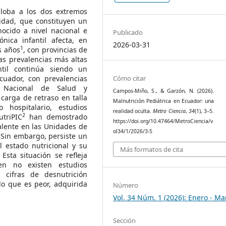
globa a los dos extremos
sidad, que constituyen un
ocido a nivel nacional e
Publicado
ónica infantil afecta, en
2026-03-31
1
s años
, con provincias de
as prevalencias más altas
ntil continúa siendo un
cuador, con prevalencias
Cómo citar
ta Nacional de Salud y
Campos-Miño, S., & Garzón, N. (2026).
 carga de retraso en talla
Malnutrición Pediátrica en Ecuador: una
hospitalario, estudios
realidad oculta.
Metro Ciencia
,
34
(1), 3–5.
2
utriPIC
han demostrado
https://doi.org/10.47464/MetroCiencia/v
alente en las Unidades de
ol34/1/2026/3-5
. Sin embargo, persiste un
l estado nutricional y su
Más formatos de cita
Esta situación se refleja
en no existen estudios
 cifras de desnutrición
lo que es peor, adquirida
Número
Vol. 34 Núm. 1 (2026): Enero - Ma
Sección