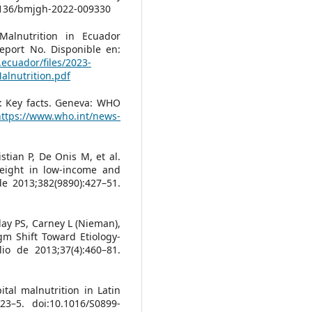
.1136/bmjgh-2022-009330
Malnutrition in Ecuador
Report No. Disponible en:
.ecuador/files/2023-
lnutrition.pdf
: Key facts. Geneva: WHO
https://www.who.int/news-
stian P, De Onis M, et al.
eight in low-income and
e 2013;382(9890):427–51.
y PS, Carney L (Nieman),
igm Shift Toward Etiology-
lio de 2013;37(4):460–81.
tal malnutrition in Latin
23–5. doi:10.1016/S0899-