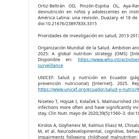
Ortiz-Beltrán OD, Pinzón-Espitia OL, Aya-R
desnutrición en niños y adolescentes en insti
América Latina: una revisión. Duazary. el 18 de 
doi:10.21676/2389783X.3315
Prioridades de investigación en salud, 2013-201
Organización Mundial de la Salud. Ambition and 
2025: A global nutrition strategy (OMS) [Int
Disponible en:
https://www.who.int/activitie
surveillance
UNICEF. Salud y nutrición en Ecuador (pág
prevención nutricional) [Internet]. 2025. R
https://www.unicef.org/ecuador/salud-y-nutri
Niseteo T, Hojsak I, Kolaček S. Malnourished ch
infections more often and have significantly in
stay. Clin Nutr. mayo de 2020;39(5):1560–3. doi:1
Kirolos A, Goyheneix M, Kalmus Eliasz M, Chisal
M, et al. Neurodevelopmental, cognitive, beha
impairments following childhood malnutrition: