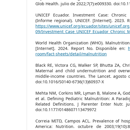
Glob Health. julio de 2022;7(7):e009330. doi:10
UNICEF Ecuador. Investment Case: Chronic 
(Informe regional). UNICEF. [Internet]. 2023. 
https://www.unicef.org/ecuador/sites/unicef.org
09/Investment_Case_UNICEF_Ecuador_Chronic_Ma
World Health Organization (WHO). Malnutrition
[Internet]. 2024. Report No. Disponible en:
room/fact-sheets/detail/malnutrition
Black RE, Victora CG, Walker SP, Bhutta ZA, Chri
Maternal and child undernutrition and overw
middle-income countries. The Lancet. agosto d
doi:10.1016/S0140-6736(13)60937-X
Mehta NM, Corkins MR, Lyman B, Malone A, Goda
et al. Defining Pediatric Malnutrition: A Parad
Related Definitions. J Parenter Enter Nutr. ju
doi:10.1177/0148607113479972
Correia MITD, Campos ACL. Prevalence of hospi
America: Nutrition. octubre de 2003;19(10):8