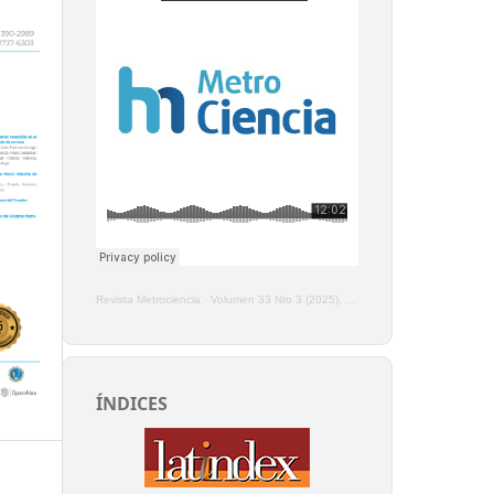
Revista Metrociencia
·
Volumen 33 Nro 3 (2025), Enero - Marzo
ÍNDICES