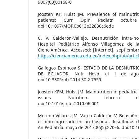
9007(03)00168-0
Joosten KF, Hulst JM. Prevalence of malnutrit
patients: Curr Opin Pediatr. octubre 
doi:10.1097/MOP.0b013e32830c6ede
C. V. Calderón-Vallejo. Desnutrición intra-h
Hospital Pediátrico Alfonso Villagómez de 
CienciAmérica, Accessed: [Internet]. septiembr
https://cienciamerica.edu.ec/index.php/uti/artic
Gallegos Espinosa S. ESTADO DE LA DESNUTR
DE ECUADOR. Nutr Hosp. el 1 de agosto
doi:10.3305/nh.2014.30.2.7559
Joosten KFM, Hulst JM. Malnutrition in pediatric
issues. Nutrition. febrero de 
doi:10.1016/j.nut.2010.06.001
Moreno Villares JM, Varea Calderón V, Bousoño 
el niño ingresado en un hospital. Resultados 
An Pediatría. mayo de 2017;86(5):270–6. doi:10.