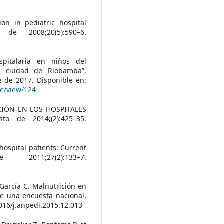
ion in pediatric hospital
de 2008;20(5):590–6.
ospitalaria en niños del
la ciudad de Riobamba”,
e de 2017. Disponible en:
le/view/124
ICIÓN EN LOS HOSPITALES
 de 2014;(2):425–35.
 hospital patients: Current
2011;27(2):133–7.
García C. Malnutrición en
de una encuesta nacional.
1016/j.anpedi.2015.12.013