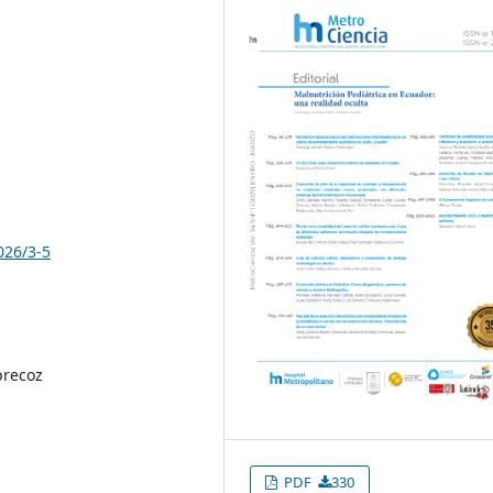
026/3-5
precoz
PDF
330