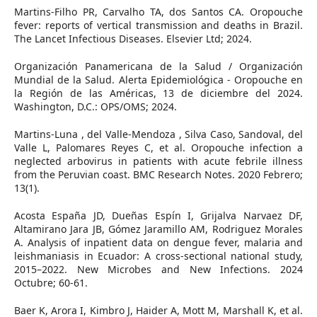
Martins-Filho PR, Carvalho TA, dos Santos CA. Oropouche
fever: reports of vertical transmission and deaths in Brazil.
The Lancet Infectious Diseases. Elsevier Ltd; 2024.
Organización Panamericana de la Salud / Organización
Mundial de la Salud. Alerta Epidemiológica - Oropouche en
la Región de las Américas, 13 de diciembre del 2024.
Washington, D.C.: OPS/OMS; 2024.
Martins-Luna , del Valle-Mendoza , Silva Caso, Sandoval, del
Valle L, Palomares Reyes C, et al. Oropouche infection a
neglected arbovirus in patients with acute febrile illness
from the Peruvian coast. BMC Research Notes. 2020 Febrero;
13(1).
Acosta España JD, Dueñas Espín I, Grijalva Narvaez DF,
Altamirano Jara JB, Gómez Jaramillo AM, Rodriguez Morales
A. Analysis of inpatient data on dengue fever, malaria and
leishmaniasis in Ecuador: A cross-sectional national study,
2015–2022. New Microbes and New Infections. 2024
Octubre; 60-61.
Baer K, Arora I, Kimbro J, Haider A, Mott M, Marshall K, et al.