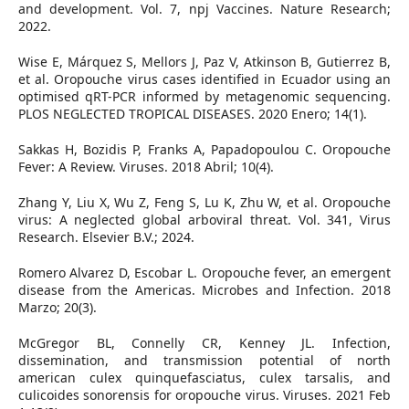
and development. Vol. 7, npj Vaccines. Nature Research;
2022.
Wise E, Márquez S, Mellors J, Paz V, Atkinson B, Gutierrez B,
et al. Oropouche virus cases identified in Ecuador using an
optimised qRT-PCR informed by metagenomic sequencing.
PLOS NEGLECTED TROPICAL DISEASES. 2020 Enero; 14(1).
Sakkas H, Bozidis P, Franks A, Papadopoulou C. Oropouche
Fever: A Review. Viruses. 2018 Abril; 10(4).
Zhang Y, Liu X, Wu Z, Feng S, Lu K, Zhu W, et al. Oropouche
virus: A neglected global arboviral threat. Vol. 341, Virus
Research. Elsevier B.V.; 2024.
Romero Alvarez D, Escobar L. Oropouche fever, an emergent
disease from the Americas. Microbes and Infection. 2018
Marzo; 20(3).
McGregor BL, Connelly CR, Kenney JL. Infection,
dissemination, and transmission potential of north
american culex quinquefasciatus, culex tarsalis, and
culicoides sonorensis for oropouche virus. Viruses. 2021 Feb