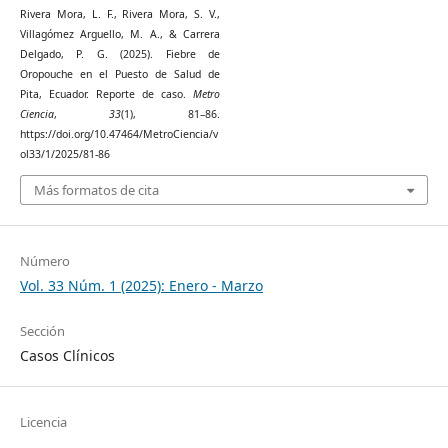
Rivera Mora, L. F., Rivera Mora, S. V.,
Villagómez Arguello, M. A., & Carrera
Delgado, P. G. (2025). Fiebre de
Oropouche en el Puesto de Salud de
Pita, Ecuador. Reporte de caso.
Metro
Ciencia
,
33
(1), 81–86.
https://doi.org/10.47464/MetroCiencia/v
ol33/1/2025/81-86
Más formatos de cita
Número
Vol. 33 Núm. 1 (2025): Enero - Marzo
Sección
Casos Clínicos
Licencia