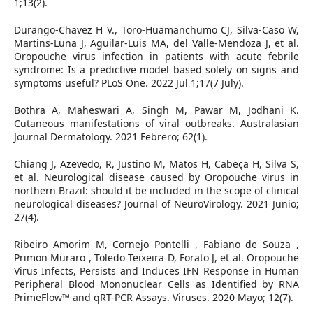
1;13(2).
Durango-Chavez H V., Toro-Huamanchumo CJ, Silva-Caso W,
Martins-Luna J, Aguilar-Luis MA, del Valle-Mendoza J, et al.
Oropouche virus infection in patients with acute febrile
syndrome: Is a predictive model based solely on signs and
symptoms useful? PLoS One. 2022 Jul 1;17(7 July).
Bothra A, Maheswari A, Singh M, Pawar M, Jodhani K.
Cutaneous manifestations of viral outbreaks. Australasian
Journal Dermatology. 2021 Febrero; 62(1).
Chiang J, Azevedo, R, Justino M, Matos H, Cabeça H, Silva S,
et al. Neurological disease caused by Oropouche virus in
northern Brazil: should it be included in the scope of clinical
neurological diseases? Journal of NeuroVirology. 2021 Junio;
27(4).
Ribeiro Amorim M, Cornejo Pontelli , Fabiano de Souza ,
Primon Muraro , Toledo Teixeira D, Forato J, et al. Oropouche
Virus Infects, Persists and Induces IFN Response in Human
Peripheral Blood Mononuclear Cells as Identified by RNA
PrimeFlow™ and qRT-PCR Assays. Viruses. 2020 Mayo; 12(7).