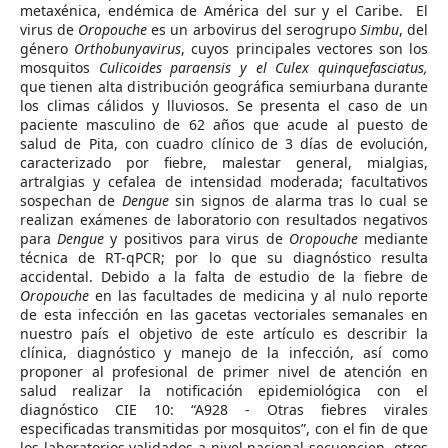
metaxénica, endémica de América del sur y el Caribe. El
virus de
Oropouche
es un arbovirus del serogrupo
Simbu
, del
género
Orthobunyavirus
, cuyos principales vectores son los
mosquitos
Culicoides paraensis y el Culex quinquefasciatus,
que tienen alta distribución geográfica semiurbana durante
los climas cálidos y lluviosos. Se presenta el caso de un
paciente masculino de 62 años que acude al puesto de
salud de Pita, con cuadro clínico de 3 días de evolución,
caracterizado por fiebre, malestar general, mialgias,
artralgias y cefalea de intensidad moderada; facultativos
sospechan de
Dengue
sin signos de alarma tras lo cual se
realizan exámenes de laboratorio con resultados negativos
para
Dengue
y positivos para virus de
Oropouche
mediante
técnica de RT-qPCR; por lo que su diagnóstico resulta
accidental. Debido a la falta de estudio de la fiebre de
Oropouche
en las facultades de medicina y al nulo reporte
de esta infección en las gacetas vectoriales semanales en
nuestro país el objetivo de este artículo es describir la
clínica, diagnóstico y manejo de la infección, así como
proponer al profesional de primer nivel de atención en
salud realizar la notificación epidemiológica con el
diagnóstico CIE 10: “A928 - Otras fiebres virales
especificadas transmitidas por mosquitos”, con el fin de que
los laboratorios validados a nivel nacional secuencien otros