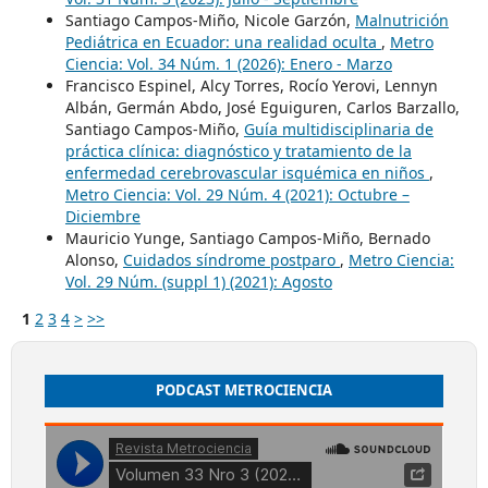
Santiago Campos-Miño, Nicole Garzón,
Malnutrición
Pediátrica en Ecuador: una realidad oculta
,
Metro
Ciencia: Vol. 34 Núm. 1 (2026): Enero - Marzo
Francisco Espinel, Alcy Torres, Rocío Yerovi, Lennyn
Albán, Germán Abdo, José Eguiguren, Carlos Barzallo,
Santiago Campos-Miño,
Guía multidisciplinaria de
práctica clínica: diagnóstico y tratamiento de la
enfermedad cerebrovascular isquémica en niños
,
Metro Ciencia: Vol. 29 Núm. 4 (2021): Octubre –
Diciembre
Mauricio Yunge, Santiago Campos-Miño, Bernado
Alonso,
Cuidados síndrome postparo
,
Metro Ciencia:
Vol. 29 Núm. (suppl 1) (2021): Agosto
1
2
3
4
>
>>
PODCAST METROCIENCIA