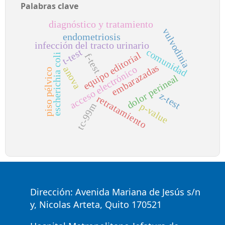
Palabras clave
diagnóstico y tratamiento
vulvodinia
endometriosis
infección del tracto urinario
t-test
comunidad
equipo editorial
f-test
escherichia coli
embarazadas
acceso electrónico
anova
piso pélvico
dolor perineal
z-test
retratamiento
p-value
tc-99m
Dirección: Avenida Mariana de Jesús s/n
y, Nicolas Arteta, Quito 170521