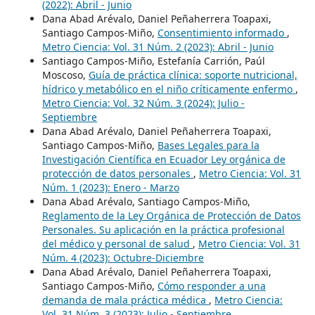
(2022): Abril - Junio
Dana Abad Arévalo, Daniel Peñaherrera Toapaxi,
Santiago Campos-Miño,
Consentimiento informado
,
Metro Ciencia: Vol. 31 Núm. 2 (2023): Abril - Junio
Santiago Campos-Miño, Estefanía Carrión, Paúl
Moscoso,
Guía de práctica clínica: soporte nutricional,
hídrico y metabólico en el niño críticamente enfermo
,
Metro Ciencia: Vol. 32 Núm. 3 (2024): Julio -
Septiembre
Dana Abad Arévalo, Daniel Peñaherrera Toapaxi,
Santiago Campos-Miño,
Bases Legales para la
Investigación Científica en Ecuador Ley orgánica de
protección de datos personales
,
Metro Ciencia: Vol. 31
Núm. 1 (2023): Enero - Marzo
Dana Abad Arévalo, Santiago Campos-Miño,
Reglamento de la Ley Orgánica de Protección de Datos
Personales. Su aplicación en la práctica profesional
del médico y personal de salud
,
Metro Ciencia: Vol. 31
Núm. 4 (2023): Octubre-Diciembre
Dana Abad Arévalo, Daniel Peñaherrera Toapaxi,
Santiago Campos-Miño,
Cómo responder a una
demanda de mala práctica médica
,
Metro Ciencia:
Vol. 31 Núm. 3 (2023): Julio - Septiembre