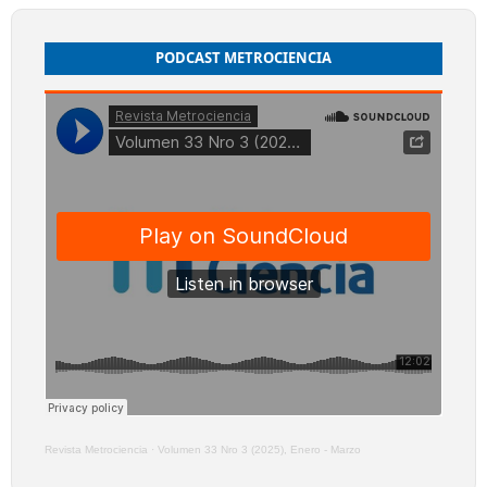
PODCAST METROCIENCIA
Revista Metrociencia
·
Volumen 33 Nro 3 (2025), Enero - Marzo