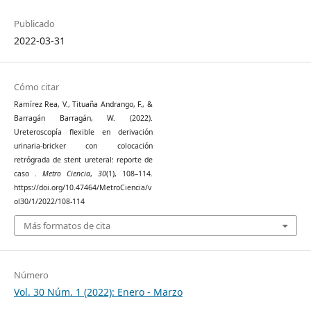
Publicado
2022-03-31
Cómo citar
Ramírez Rea, V., Tituaña Andrango, F., &
Barragán Barragán, W. (2022).
Ureteroscopía flexible en derivación
urinaria-bricker con colocación
retrógrada de stent ureteral: reporte de
caso .
Metro Ciencia
,
30
(1), 108–114.
https://doi.org/10.47464/MetroCiencia/v
ol30/1/2022/108-114
Más formatos de cita
Número
Vol. 30 Núm. 1 (2022): Enero - Marzo