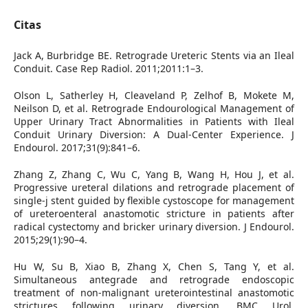
Citas
Jack A, Burbridge BE. Retrograde Ureteric Stents via an Ileal
Conduit. Case Rep Radiol. 2011;2011:1–3.
Olson L, Satherley H, Cleaveland P, Zelhof B, Mokete M,
Neilson D, et al. Retrograde Endourological Management of
Upper Urinary Tract Abnormalities in Patients with Ileal
Conduit Urinary Diversion: A Dual-Center Experience. J
Endourol. 2017;31(9):841–6.
Zhang Z, Zhang C, Wu C, Yang B, Wang H, Hou J, et al.
Progressive ureteral dilations and retrograde placement of
single-j stent guided by flexible cystoscope for management
of ureteroenteral anastomotic stricture in patients after
radical cystectomy and bricker urinary diversion. J Endourol.
2015;29(1):90–4.
Hu W, Su B, Xiao B, Zhang X, Chen S, Tang Y, et al.
Simultaneous antegrade and retrograde endoscopic
treatment of non-malignant ureterointestinal anastomotic
strictures following urinary diversion. BMC Urol.