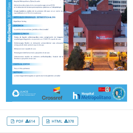
PDF
614
HTML
378