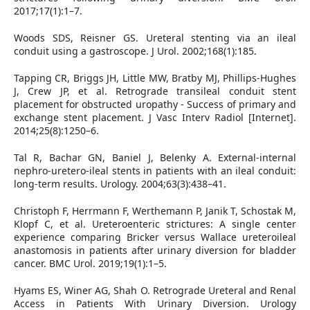
2017;17(1):1–7.
Woods SDS, Reisner GS. Ureteral stenting via an ileal
conduit using a gastroscope. J Urol. 2002;168(1):185.
Tapping CR, Briggs JH, Little MW, Bratby MJ, Phillips-Hughes
J, Crew JP, et al. Retrograde transileal conduit stent
placement for obstructed uropathy - Success of primary and
exchange stent placement. J Vasc Interv Radiol [Internet].
2014;25(8):1250–6.
Tal R, Bachar GN, Baniel J, Belenky A. External-internal
nephro-uretero-ileal stents in patients with an ileal conduit:
long-term results. Urology. 2004;63(3):438–41.
Christoph F, Herrmann F, Werthemann P, Janik T, Schostak M,
Klopf C, et al. Ureteroenteric strictures: A single center
experience comparing Bricker versus Wallace ureteroileal
anastomosis in patients after urinary diversion for bladder
cancer. BMC Urol. 2019;19(1):1–5.
Hyams ES, Winer AG, Shah O. Retrograde Ureteral and Renal
Access in Patients With Urinary Diversion. Urology