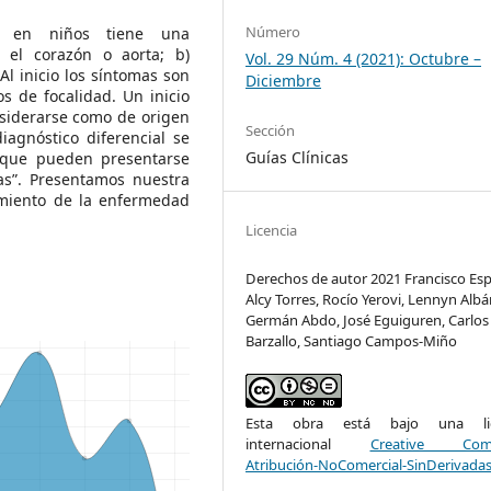
Número
ca en niños tiene una
e el corazón o aorta; b)
Vol. 29 Núm. 4 (2021): Octubre –
Al inicio los síntomas son
Diciembre
s de focalidad. Un inicio
siderarse como de origen
Sección
iagnóstico diferencial se
Guías Clínicas
 que pueden presentarse
as”. Presentamos nuestra
tamiento de la enfermedad
Licencia
Derechos de autor 2021 Francisco Esp
Alcy Torres, Rocío Yerovi, Lennyn Albá
Germán Abdo, José Eguiguren, Carlos
Barzallo, Santiago Campos-Miño
Esta obra está bajo una lic
internacional
Creative Com
Atribución-NoComercial-SinDerivadas