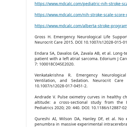
https://www.mdcalc.com/pediatric-nih-stroke-sc
https://www.mdcalc.com/nih-stroke-scale-score-
https://www.mdcalc.com/alberta-stroke-program-
Gross H. Emergency Neurological Life Support
Neurocrit Care 2015. DOI 10.1007/s12028-015-01
Endara SA, Davalos GA, Zavala AB, et al. Long-te
patient with a left atrial sarcoma. Edorium J Ca
7: 100018C04SE2020.
Venkatakrishna R. Emergency Neurological
Ventilation, and Sedation. Neurocrit Care
10.1007/s12028-017-0451-2.
Andrade V. Pulse oximetry curves in healthy ch
altitude: a cross-sectional study from th
Pediatrics 2020; 20: 440. DOI: 10.1186/s12887-0
Qureshi AI, Wilson DA, Hanley DF, et al. No 
penumbra in massive experimental intracerebr