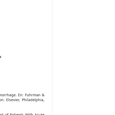
o
Hemorrhage. En: Fuhrman &
n. Elsevier, Philadelphia,
t of Patients With Acute