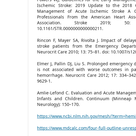
Ischemic Stroke: 2019 Update to the 2018 G
Management of Acute Ischemic Stroke A Gu
Professionals From the American Heart Asso
Association. Stroke 2019; 50:
10.1161/STR.0000000000000211.
Rincon F, Mayer SA, Rivolta J. Impact of delayed
stroke patients from the Emergency Depart
Neurocrit Care 2010; 13: 75–81. doi: 10.1007/s1
Elmer J, Pallin DJ, Liu S. Prolonged emergency 
is not associated with worse outcomes in pat
hemorrhage. Neurocrit Care 2012; 17: 334–342.
9629-1.
Amlie-Lefond C. Evaluation and Acute Manageme
Infants and Children. Continuum (Minneap M
Neurology): 150–170.
https://www.ncbi.nlm.nih.gov/mesh/?term=hemi
https://www.mdcalc.com/four-full-outline-unres