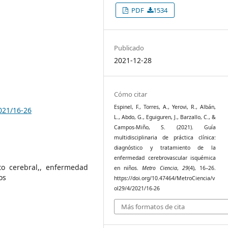
PDF
1534
Publicado
2021-12-28
Cómo citar
Espinel, F., Torres, A., Yerovi, R., Albán,
021/16-26
L., Abdo, G., Eguiguren, J., Barzallo, C., &
Campos-Miño, S. (2021). Guía
multidisciplinaria de práctica clínica:
diagnóstico y tratamiento de la
enfermedad cerebrovascular isquémica
to cerebral,, enfermedad
en niños.
Metro Ciencia
,
29
(4), 16–26.
os
https://doi.org/10.47464/MetroCiencia/v
ol29/4/2021/16-26
Más formatos de cita