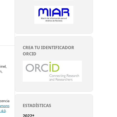
CREA TU IDENTIFICADOR
ORCID
inel,
n,
encia
ESTADÍSTICAS
mons
 4.0
.
2022*