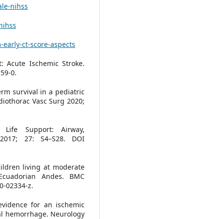
ale-nihss
nihss
early-ct-score-aspects
: Acute Ischemic Stroke.
59-0.
rm survival in a pediatric
rdiothorac Vasc Surg 2020;
 Life Support: Airway,
 2017; 27: S4–S28. DOI
ildren living at moderate
e Ecuadorian Andes. BMC
20-02334-z.
evidence for an ischemic
al hemorrhage. Neurology