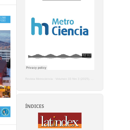
Revista Metrociencia
·
Volumen 33 Nro 3 (2025), Enero - Marzo
ÍNDICES