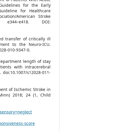
uidelines for the Early
ideline for Healthcare
ciation/American Stroke
 e344–e418. DOI:
 transfer of critically ill
ment to the Neuro-ICU.
2028-010-9347-0.
department length of stay
ients with intracerebral
 doi:10.1007/s12028-011-
nt of Ischemic Stroke in
inn) 2018; 24 (1, Child
sensory+neglect
ponsiveness-score