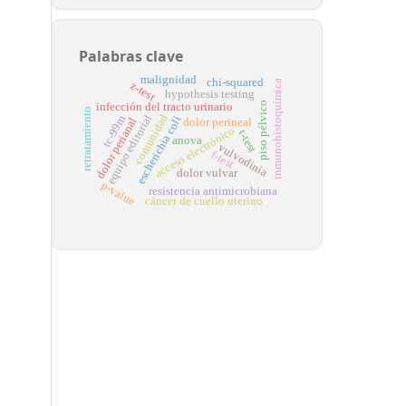
Palabras clave
malignidad
chi-squared
inmunohistoquímica
z-test
hypothesis testing
piso pélvico
infección del tracto urinario
retratamiento
equipo editorial
comunidad
tc-99m
escherichia coli
dolor perianal
dolor perineal
acceso electrónico
t-test
anova
vulvodinia
f-test
dolor vulvar
p-value
resistencia antimicrobiana
cáncer de cuello uterino