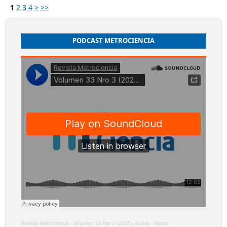
1
2
3
4
>
>>
PODCAST METROCIENCIA
Revista Metrociencia
·
Volumen 33 Nro 3 (2025), Enero - Marzo