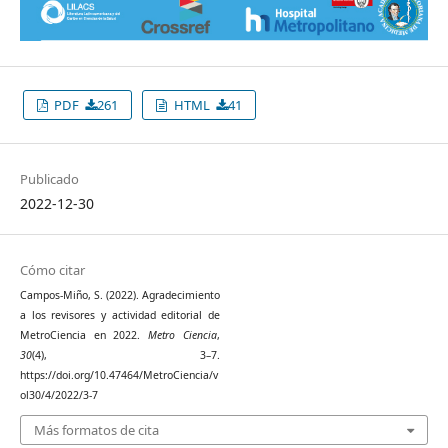
PDF
261
HTML
41
Publicado
2022-12-30
Cómo citar
Campos-Miño, S. (2022). Agradecimiento
a los revisores y actividad editorial de
MetroCiencia en 2022.
Metro Ciencia
,
30
(4), 3–7.
https://doi.org/10.47464/MetroCiencia/v
ol30/4/2022/3-7
Más formatos de cita