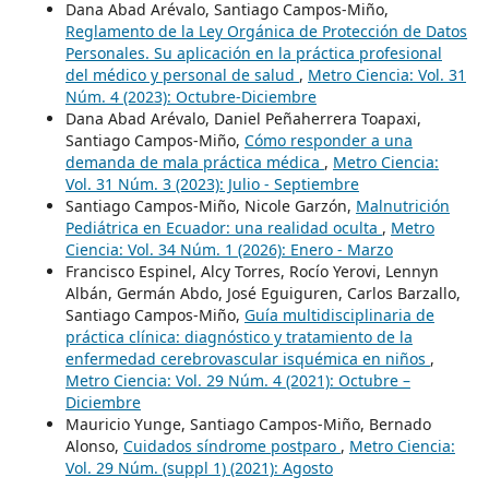
Dana Abad Arévalo, Santiago Campos-Miño,
Reglamento de la Ley Orgánica de Protección de Datos
Personales. Su aplicación en la práctica profesional
del médico y personal de salud
,
Metro Ciencia: Vol. 31
Núm. 4 (2023): Octubre-Diciembre
Dana Abad Arévalo, Daniel Peñaherrera Toapaxi,
Santiago Campos-Miño,
Cómo responder a una
demanda de mala práctica médica
,
Metro Ciencia:
Vol. 31 Núm. 3 (2023): Julio - Septiembre
Santiago Campos-Miño, Nicole Garzón,
Malnutrición
Pediátrica en Ecuador: una realidad oculta
,
Metro
Ciencia: Vol. 34 Núm. 1 (2026): Enero - Marzo
Francisco Espinel, Alcy Torres, Rocío Yerovi, Lennyn
Albán, Germán Abdo, José Eguiguren, Carlos Barzallo,
Santiago Campos-Miño,
Guía multidisciplinaria de
práctica clínica: diagnóstico y tratamiento de la
enfermedad cerebrovascular isquémica en niños
,
Metro Ciencia: Vol. 29 Núm. 4 (2021): Octubre –
Diciembre
Mauricio Yunge, Santiago Campos-Miño, Bernado
Alonso,
Cuidados síndrome postparo
,
Metro Ciencia:
Vol. 29 Núm. (suppl 1) (2021): Agosto