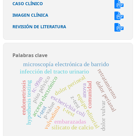
CASO CLÍNICO
IMAGEN CLÍNICA
REVISIÓN DE LITERATURA
Palabras clave
microscopía electrónica de barrido
retratamiento
infección del tracto urinario
dolor perineal
piso pélvico
acceso electrónico
tc-99m
dolor perianal
hypothesis testing
endometriosis
comunidad
anova
equipo editorial
escherichia coli
z-test
p-value
dolor vulvar
vulvodinia
f-test
t-test
embarazadas
silicato de calcio