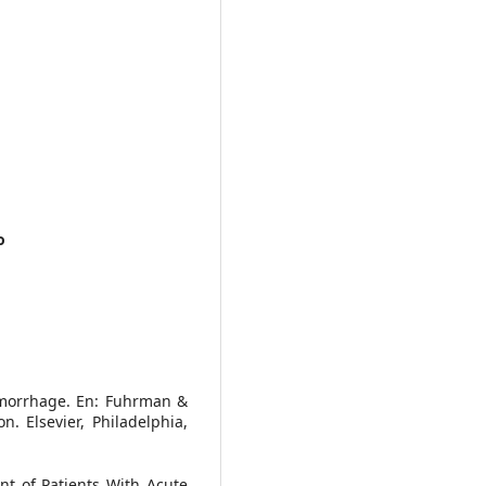
o
Hemorrhage. En: Fuhrman &
n. Elsevier, Philadelphia,
t of Patients With Acute