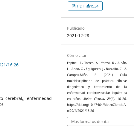
PDF
1534
Publicado
2021-12-28
Cómo citar
Espinel, F., Torres, A., Yerovi, R., Albán,
021/16-26
L., Abdo, G., Eguiguren, J., Barzallo, C., &
Campos-Miño, S. (2021). Guía
multidisciplinaria de práctica clínica:
diagnóstico y tratamiento de la
enfermedad cerebrovascular isquémica
to cerebral,, enfermedad
en niños.
Metro Ciencia
,
29
(4), 16–26.
os
https://doi.org/10.47464/MetroCiencia/v
ol29/4/2021/16-26
Más formatos de cita