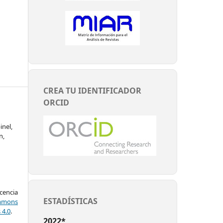
CREA TU IDENTIFICADOR
ORCID
inel,
n,
encia
ESTADÍSTICAS
mons
 4.0
.
2022*