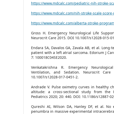
https://www.mdcalc.com/pediatric-nih-stroke-sc
https://www.mdcalc.com/nih-stroke-scale-score-
https://www.mdcalc.com/alberta-stroke-program-
Gross H. Emergency Neurological Life Support
Neurocrit Care 2015. DOI 10.1007/s12028-015-01
Endara SA, Davalos GA, Zavala AB, et al. Long-te
patient with a left atrial sarcoma. Edorium J Ca
7: 100018C04SE2020.
Venkatakrishna R. Emergency Neurological
Ventilation, and Sedation. Neurocrit Care
10.1007/s12028-017-0451-2.
Andrade V. Pulse oximetry curves in healthy ch
altitude: a cross-sectional study from th
Pediatrics 2020; 20: 440. DOI: 10.1186/s12887-0
Qureshi AI, Wilson DA, Hanley DF, et al. No 
penumbra in massive experimental intracerebr