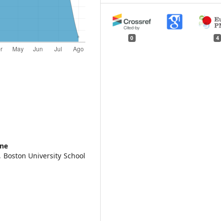
0
4
ine
, Boston University School