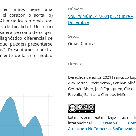
Número
ca en niños tiene una
e el corazón o aorta; b)
Vol. 29 Núm. 4 (2021): Octubre –
Al inicio los síntomas son
Diciembre
s de focalidad. Un inicio
siderarse como de origen
Sección
iagnóstico diferencial se
Guías Clínicas
 que pueden presentarse
as”. Presentamos nuestra
tamiento de la enfermedad
Licencia
Derechos de autor 2021 Francisco Esp
Alcy Torres, Rocío Yerovi, Lennyn Albá
Germán Abdo, José Eguiguren, Carlos
Barzallo, Santiago Campos-Miño
Esta obra está bajo una lic
internacional
Creative Com
Atribución-NoComercial-SinDerivadas