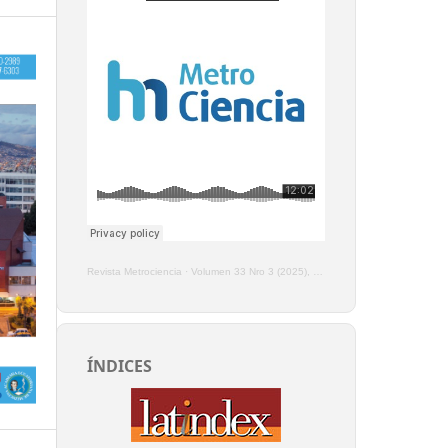
Revista Metrociencia
·
Volumen 33 Nro 3 (2025), Enero - Marzo
ÍNDICES