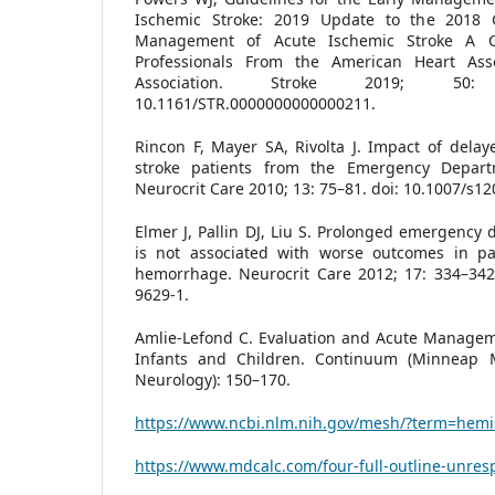
Ischemic Stroke: 2019 Update to the 2018 G
Management of Acute Ischemic Stroke A Gu
Professionals From the American Heart Asso
Association. Stroke 2019; 50:
10.1161/STR.0000000000000211.
Rincon F, Mayer SA, Rivolta J. Impact of delayed
stroke patients from the Emergency Depart
Neurocrit Care 2010; 13: 75–81. doi: 10.1007/s1
Elmer J, Pallin DJ, Liu S. Prolonged emergency 
is not associated with worse outcomes in pat
hemorrhage. Neurocrit Care 2012; 17: 334–342.
9629-1.
Amlie-Lefond C. Evaluation and Acute Manageme
Infants and Children. Continuum (Minneap M
Neurology): 150–170.
https://www.ncbi.nlm.nih.gov/mesh/?term=hemi
https://www.mdcalc.com/four-full-outline-unres