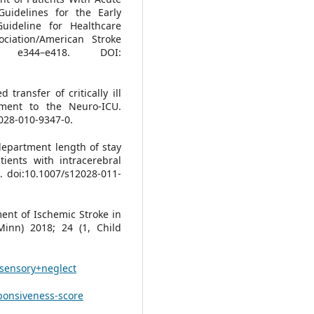
uidelines for the Early
ideline for Healthcare
ciation/American Stroke
 e344–e418. DOI:
 transfer of critically ill
ment to the Neuro-ICU.
2028-010-9347-0.
department length of stay
ients with intracerebral
 doi:10.1007/s12028-011-
nt of Ischemic Stroke in
inn) 2018; 24 (1, Child
sensory+neglect
ponsiveness-score