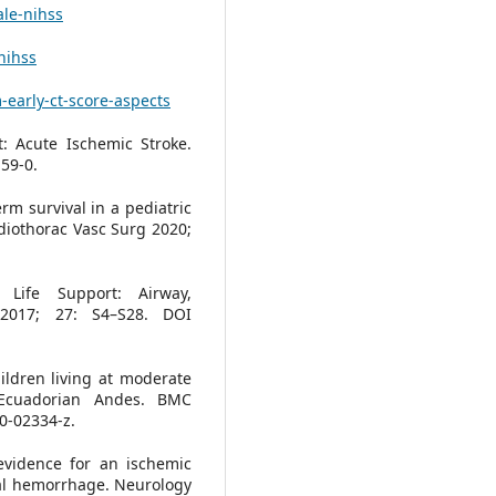
ale-nihss
nihss
early-ct-score-aspects
: Acute Ischemic Stroke.
59-0.
rm survival in a pediatric
rdiothorac Vasc Surg 2020;
 Life Support: Airway,
 2017; 27: S4–S28. DOI
ildren living at moderate
e Ecuadorian Andes. BMC
20-02334-z.
evidence for an ischemic
al hemorrhage. Neurology