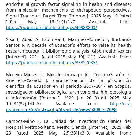
endothelial growth factor signaling in health and disease:
from molecular mechanisms to therapeutic perspectives.
Signal Transduct Target Ther [Internet]. 2025 May 19 [cited
2025 May 19];10(1):170. Available from:
https://pubmed.ncbi.nlm.nih.gov/40383803/
Sisa I, Abad A, Espinosa I, Martinez-Cornejo I, Burbano-
Santos P. A decade of Ecuador´s efforts to raise its health
research output: a bibliometric analysis. Glob Health Action
[Internet]. 2021 [cited 2025 May 19];14(1). Available from:
https://pubmed.ncbi.nlm.nih.gov/33357085/
Moreira-Mieles L, Morales-Intriago JC, Crespo-Gascón S,
Guerrero-Casado J. Caracterización de la producción
científica de Ecuador en el periodo 2007–2017 en Scopus.
Investigación Bibliotecológica: archivonomía, bibliotecología
e información [Internet]. 2020 Jan 20 [cited 2025 May
19];34(82):141–57. Available from:
http://rev-
ib.unam.mx/ib/index.php/ib/article/view/58082/52098
Campos-Miño S. La Unidad de Investigación Clínica del
Hospital Metropolitano. Metro Ciencia [Internet]. 2025 Feb
28 [cited 2025 May 26];33(1):3–3. Available from: