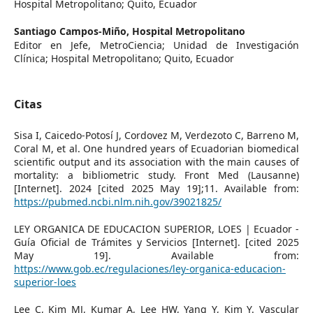
Hospital Metropolitano; Quito, Ecuador
Santiago Campos-Miño,
Hospital Metropolitano
Editor en Jefe, MetroCiencia; Unidad de Investigación
Clínica; Hospital Metropolitano; Quito, Ecuador
Citas
Sisa I, Caicedo-Potosí J, Cordovez M, Verdezoto C, Barreno M,
Coral M, et al. One hundred years of Ecuadorian biomedical
scientific output and its association with the main causes of
mortality: a bibliometric study. Front Med (Lausanne)
[Internet]. 2024 [cited 2025 May 19];11. Available from:
https://pubmed.ncbi.nlm.nih.gov/39021825/
LEY ORGANICA DE EDUCACION SUPERIOR, LOES | Ecuador -
Guía Oficial de Trámites y Servicios [Internet]. [cited 2025
May 19]. Available from:
https://www.gob.ec/regulaciones/ley-organica-educacion-
superior-loes
Lee C, Kim MJ, Kumar A, Lee HW, Yang Y, Kim Y. Vascular