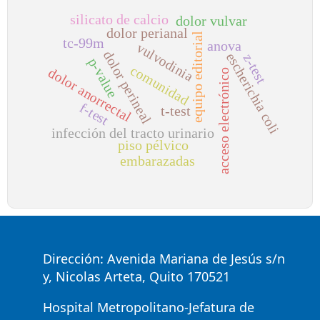
silicato de calcio
dolor vulvar
dolor perianal
equipo editorial
tc-99m
anova
vulvodinia
dolor perineal
escherichia coli
z-test
p-value
comunidad
dolor anorrectal
acceso electrónico
f-test
t-test
infección del tracto urinario
piso pélvico
embarazadas
Dirección: Avenida Mariana de Jesús s/n
y, Nicolas Arteta, Quito 170521
Hospital Metropolitano-Jefatura de