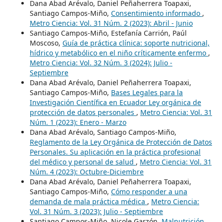
Dana Abad Arévalo, Daniel Peñaherrera Toapaxi,
Santiago Campos-Miño,
Consentimiento informado
,
Metro Ciencia: Vol. 31 Núm. 2 (2023): Abril - Junio
Santiago Campos-Miño, Estefanía Carrión, Paúl
Moscoso,
Guía de práctica clínica: soporte nutricional,
hídrico y metabólico en el niño críticamente enfermo
,
Metro Ciencia: Vol. 32 Núm. 3 (2024): Julio -
Septiembre
Dana Abad Arévalo, Daniel Peñaherrera Toapaxi,
Santiago Campos-Miño,
Bases Legales para la
Investigación Científica en Ecuador Ley orgánica de
protección de datos personales
,
Metro Ciencia: Vol. 31
Núm. 1 (2023): Enero - Marzo
Dana Abad Arévalo, Santiago Campos-Miño,
Reglamento de la Ley Orgánica de Protección de Datos
Personales. Su aplicación en la práctica profesional
del médico y personal de salud
,
Metro Ciencia: Vol. 31
Núm. 4 (2023): Octubre-Diciembre
Dana Abad Arévalo, Daniel Peñaherrera Toapaxi,
Santiago Campos-Miño,
Cómo responder a una
demanda de mala práctica médica
,
Metro Ciencia:
Vol. 31 Núm. 3 (2023): Julio - Septiembre
Santiago Campos-Miño, Nicole Garzón,
Malnutrición