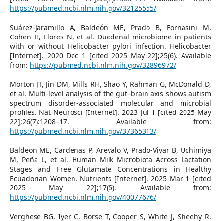
https://pubmed.ncbi.nlm.nih.gov/32125555/
Suárez-Jaramillo A, Baldeón ME, Prado B, Fornasini M,
Cohen H, Flores N, et al. Duodenal microbiome in patients
with or without Helicobacter pylori infection. Helicobacter
[Internet]. 2020 Dec 1 [cited 2025 May 22];25(6). Available
from:
https://pubmed.ncbi.nlm.nih.gov/32896972/
Morton JT, Jin DM, Mills RH, Shao Y, Rahman G, McDonald D,
et al. Multi-level analysis of the gut–brain axis shows autism
spectrum disorder-associated molecular and microbial
profiles. Nat Neurosci [Internet]. 2023 Jul 1 [cited 2025 May
22];26(7):1208–17. Available from:
https://pubmed.ncbi.nlm.nih.gov/37365313/
Baldeon ME, Cardenas P, Arevalo V, Prado-Vivar B, Uchimiya
M, Peña L, et al. Human Milk Microbiota Across Lactation
Stages and Free Glutamate Concentrations in Healthy
Ecuadorian Women. Nutrients [Internet]. 2025 Mar 1 [cited
2025 May 22];17(5). Available from:
https://pubmed.ncbi.nlm.nih.gov/40077676/
Verghese BG, Iyer C, Borse T, Cooper S, White J, Sheehy R.