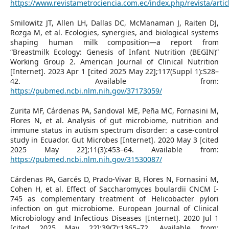
https://www.revistametrociencia.com.ec/index.php/revista/artic
Smilowitz JT, Allen LH, Dallas DC, McManaman J, Raiten DJ,
Rozga M, et al. Ecologies, synergies, and biological systems
shaping human milk composition—a report from
“Breastmilk Ecology: Genesis of Infant Nutrition (BEGIN)”
Working Group 2. American Journal of Clinical Nutrition
[Internet]. 2023 Apr 1 [cited 2025 May 22];117(Suppl 1):S28–
42. Available from:
https://pubmed.ncbi.nlm.nih.gov/37173059/
Zurita MF, Cárdenas PA, Sandoval ME, Peña MC, Fornasini M,
Flores N, et al. Analysis of gut microbiome, nutrition and
immune status in autism spectrum disorder: a case-control
study in Ecuador. Gut Microbes [Internet]. 2020 May 3 [cited
2025 May 22];11(3):453–64. Available from:
https://pubmed.ncbi.nlm.nih.gov/31530087/
Cárdenas PA, Garcés D, Prado-Vivar B, Flores N, Fornasini M,
Cohen H, et al. Effect of Saccharomyces boulardii CNCM I-
745 as complementary treatment of Helicobacter pylori
infection on gut microbiome. European Journal of Clinical
Microbiology and Infectious Diseases [Internet]. 2020 Jul 1
[cited 2025 May 22];39(7):1365–72. Available from: