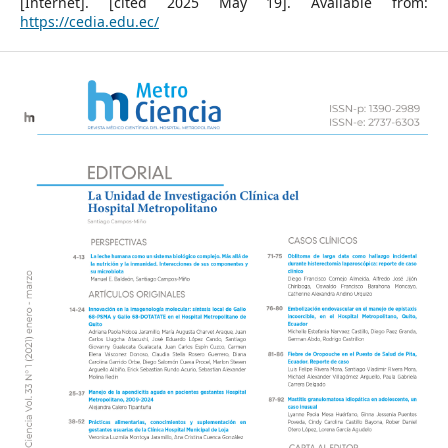
[Internet]. [cited 2025 May 19]. Available from:
https://cedia.edu.ec/