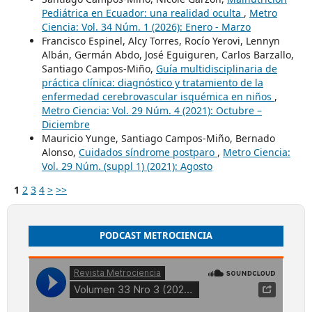
Pediátrica en Ecuador: una realidad oculta
,
Metro
Ciencia: Vol. 34 Núm. 1 (2026): Enero - Marzo
Francisco Espinel, Alcy Torres, Rocío Yerovi, Lennyn
Albán, Germán Abdo, José Eguiguren, Carlos Barzallo,
Santiago Campos-Miño,
Guía multidisciplinaria de
práctica clínica: diagnóstico y tratamiento de la
enfermedad cerebrovascular isquémica en niños
,
Metro Ciencia: Vol. 29 Núm. 4 (2021): Octubre –
Diciembre
Mauricio Yunge, Santiago Campos-Miño, Bernado
Alonso,
Cuidados síndrome postparo
,
Metro Ciencia:
Vol. 29 Núm. (suppl 1) (2021): Agosto
1
2
3
4
>
>>
PODCAST METROCIENCIA