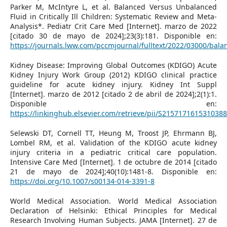
Parker M, McIntyre L, et al. Balanced Versus Unbalanced
Fluid in Critically Ill Children: Systematic Review and Meta-
Analysis*. Pediatr Crit Care Med [Internet]. marzo de 2022
[citado 30 de mayo de 2024];23(3):181. Disponible en:
https://journals.lww.com/pccmjournal/fulltext/2022/03000/balanc
Kidney Disease: Improving Global Outcomes (KDIGO) Acute
Kidney Injury Work Group (2012) KDIGO clinical practice
guideline for acute kidney injury. Kidney Int Suppl
[Internet]. marzo de 2012 [citado 2 de abril de 2024];2(1):1.
Disponible en:
https://linkinghub.elsevier.com/retrieve/pii/S2157171615310388
Selewski DT, Cornell TT, Heung M, Troost JP, Ehrmann BJ,
Lombel RM, et al. Validation of the KDIGO acute kidney
injury criteria in a pediatric critical care population.
Intensive Care Med [Internet]. 1 de octubre de 2014 [citado
21 de mayo de 2024];40(10):1481-8. Disponible en:
https://doi.org/10.1007/s00134-014-3391-8
World Medical Association. World Medical Association
Declaration of Helsinki: Ethical Principles for Medical
Research Involving Human Subjects. JAMA [Internet]. 27 de