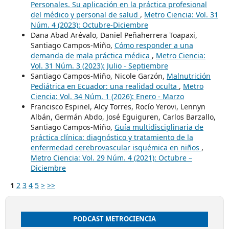
Personales. Su aplicación en la práctica profesional
del médico y personal de salud
,
Metro Ciencia: Vol. 31
Núm. 4 (2023): Octubre-Diciembre
Dana Abad Arévalo, Daniel Peñaherrera Toapaxi,
Santiago Campos-Miño,
Cómo responder a una
demanda de mala práctica médica
,
Metro Ciencia:
Vol. 31 Núm. 3 (2023): Julio - Septiembre
Santiago Campos-Miño, Nicole Garzón,
Malnutrición
Pediátrica en Ecuador: una realidad oculta
,
Metro
Ciencia: Vol. 34 Núm. 1 (2026): Enero - Marzo
Francisco Espinel, Alcy Torres, Rocío Yerovi, Lennyn
Albán, Germán Abdo, José Eguiguren, Carlos Barzallo,
Santiago Campos-Miño,
Guía multidisciplinaria de
práctica clínica: diagnóstico y tratamiento de la
enfermedad cerebrovascular isquémica en niños
,
Metro Ciencia: Vol. 29 Núm. 4 (2021): Octubre –
Diciembre
1
2
3
4
5
>
>>
PODCAST METROCIENCIA