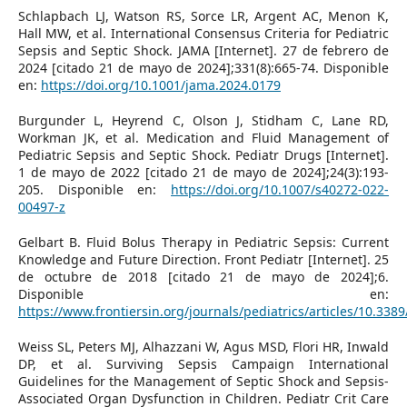
Schlapbach LJ, Watson RS, Sorce LR, Argent AC, Menon K,
Hall MW, et al. International Consensus Criteria for Pediatric
Sepsis and Septic Shock. JAMA [Internet]. 27 de febrero de
2024 [citado 21 de mayo de 2024];331(8):665-74. Disponible
en:
https://doi.org/10.1001/jama.2024.0179
Burgunder L, Heyrend C, Olson J, Stidham C, Lane RD,
Workman JK, et al. Medication and Fluid Management of
Pediatric Sepsis and Septic Shock. Pediatr Drugs [Internet].
1 de mayo de 2022 [citado 21 de mayo de 2024];24(3):193-
205. Disponible en:
https://doi.org/10.1007/s40272-022-
00497-z
Gelbart B. Fluid Bolus Therapy in Pediatric Sepsis: Current
Knowledge and Future Direction. Front Pediatr [Internet]. 25
de octubre de 2018 [citado 21 de mayo de 2024];6.
Disponible en:
https://www.frontiersin.org/journals/pediatrics/articles/10.338
Weiss SL, Peters MJ, Alhazzani W, Agus MSD, Flori HR, Inwald
DP, et al. Surviving Sepsis Campaign International
Guidelines for the Management of Septic Shock and Sepsis-
Associated Organ Dysfunction in Children. Pediatr Crit Care