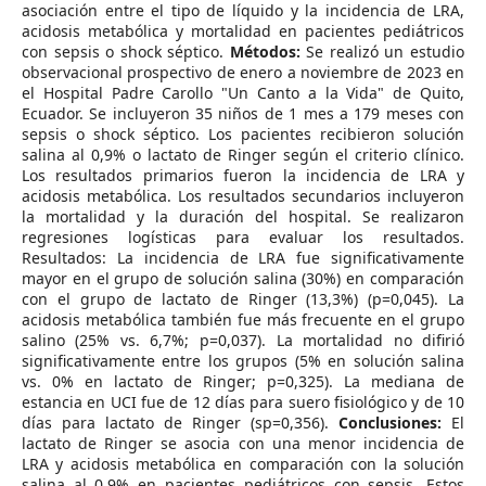
asociación entre el tipo de líquido y la incidencia de LRA,
acidosis metabólica y mortalidad en pacientes pediátricos
con sepsis o shock séptico.
Métodos:
Se realizó un estudio
observacional prospectivo de enero a noviembre de 2023 en
el Hospital Padre Carollo "Un Canto a la Vida" de Quito,
Ecuador. Se incluyeron 35 niños de 1 mes a 179 meses con
sepsis o shock séptico. Los pacientes recibieron solución
salina al 0,9% o lactato de Ringer según el criterio clínico.
Los resultados primarios fueron la incidencia de LRA y
acidosis metabólica. Los resultados secundarios incluyeron
la mortalidad y la duración del hospital. Se realizaron
regresiones logísticas para evaluar los resultados.
Resultados: La incidencia de LRA fue significativamente
mayor en el grupo de solución salina (30%) en comparación
con el grupo de lactato de Ringer (13,3%) (p=0,045). La
acidosis metabólica también fue más frecuente en el grupo
salino (25% vs. 6,7%; p=0,037). La mortalidad no difirió
significativamente entre los grupos (5% en solución salina
vs. 0% en lactato de Ringer; p=0,325). La mediana de
estancia en UCI fue de 12 días para suero fisiológico y de 10
días para lactato de Ringer (sp=0,356).
Conclusiones:
El
lactato de Ringer se asocia con una menor incidencia de
LRA y acidosis metabólica en comparación con la solución
salina al 0,9% en pacientes pediátricos con sepsis. Estos