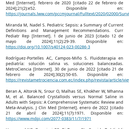
Med [Internet]. febrero de 2020 [citado 22 de febrero de
2024];21(2):e52. Disponible en:
https://journals.lww.com/pccmjournal/Fulltext/2020/02000/Sur
Miranda M, Nadel S. Pediatric Sepsis: a Summary of Current
Definitions and Management Recommendations. Curr
Pediatr Rep [Internet]. 1 de junio de 2023 [citado 12 de
mayo de 2024];11(2):29-39. Disponible en:
https://doi.org/10.1007/s40124-023-00286-3
Rodríguez-Portelles AC, Campos-Miño S. Fluidoterapia en
pediatría: solución salina vs. soluciones balanceadas.
MetroCiencia [Internet]. 30 de junio de 2022 [citado 21 de
febrero de 2024];30(2):50-65. Disponible en:
https://revistametrociencia.com.ec/index.php/revista/article/vi
Beran A, Altorok N, Srour O, Malhas SE, Khokher W, Mhanna
M, et al. Balanced Crystalloids versus Normal Saline in
Adults with Sepsis: A Comprehensive Systematic Review and
Meta-Analysis. J Clin Med [Internet]. enero de 2022 [citado
21 de abril de 2024];11(7):1971. Disponible en:
https://www.mdpi.com/2077-0383/11/7/1971