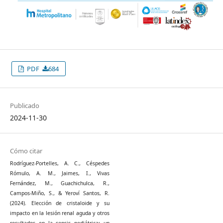
PDF
684
Publicado
2024-11-30
Cómo citar
Rodríguez-Portelles, A. C., Céspedes
Rómulo, A. M., Jaimes, I., Vivas
Fernández, M., Guachichulca, R.,
Campos-Miño, S., & Yeroví Santos, R.
(2024). Elección de cristaloide y su
impacto en la lesión renal aguda y otros
resultados en la sepsis pediátrica: un