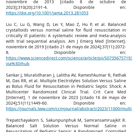
noviembre de 2013 [citado 8 de octubre de
2023];310(20):2191-4. Disponible en:
https://doi.org/10.1001/jama.2013.281053
Liu C, Lu G, Wang D, Lei Y, Mao Z, Hu P, et al. Balanced
crystalloids versus normal saline for fluid resuscitation in
critically ill patients: A systematic review and meta-analysis
with trial sequential analysis. Am J Emerg Med [Internet].
noviembre de 2019 [citado 21 de mayo de 2024];37(11):2072-
8. Disponible en:
https://www.sciencedirect.com/science/article/pii/S0735675719
via%3Dihub
Sankar J, Muralidharan J, Lalitha AV, Rameshkumar R, Pathak
M, Das RR, et al. Multiple Electrolytes Solution Versus Saline
as Bolus Fluid for Resuscitation in Pediatric Septic Shock: A
Multicenter Randomized Clinical Trial. Crit Care Med
[Internet]. 1 de noviembre de 2023 [citado 16 de mayo de
2024];51(11):1449-60. Disponible en:
https://journals.lww.com/ccmjournal/abstract/2023/11000/multip
Trepatchayakorn S, Sakunpunphuk M, Samransamruajkit R.
Balanced Salt Solution Versus Normal Saline in
Resuscitation of Pediatric Sepsis: A Randomized, Controlled