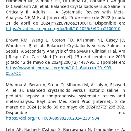
Hammond NE, Zampieri FG, Di Tanna GL, Garside T, Adigbli
D, Cavalcanti AB, et al. Balanced Crystalloids versus Saline in
Critically Ill Adults — A Systematic Review with Meta-
Analysis. NEJM Evid [Internet]. 25 de enero de 2022 [citado
21 de abril de 2024];1(2):EVIDoa2100010. Disponible en:
https://evidence.nejm.org/doi/full/10.1056/EVIDoa2100010
Brown RM, Wang L, Coston TD, Krishnan NI, Casey JD,
Wanderer JP, et al. Balanced Crystalloids versus Saline in
Sepsis. A Secondary Analysis of the SMART Clinical Trial. Am
J Respir Crit Care Med [Internet]. 15 de diciembre de 2019
[citado 12 de mayo de 2024];200(12):1487-95. Disponible en:
https://www.atsjournals.org/doi/10.1164/rccm.201903-
0557OC
Mhanna A, Beran A, Srour O, Mhanna M, Assaly A, Elsayed
A, et al. Balanced crystalloids versus isotonic saline in
pediatric sepsis: a comprehensive systematic review and
meta-analysis. Bayl Univ Med Cent Proc [Internet]. 3 de
marzo de 2024 [citado 30 de mayo de 2024];37(2):295-302.
Disponible en:
https://doi.org/10.1080/08998280.2024.2301904
Lehr AR, Rached-d’Astous S, Barrowman N, Tsampalieros A,