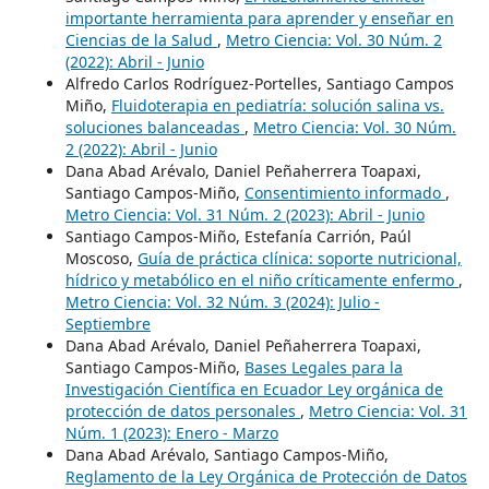
importante herramienta para aprender y enseñar en
Ciencias de la Salud
,
Metro Ciencia: Vol. 30 Núm. 2
(2022): Abril - Junio
Alfredo Carlos Rodríguez-Portelles, Santiago Campos
Miño,
Fluidoterapia en pediatría: solución salina vs.
soluciones balanceadas
,
Metro Ciencia: Vol. 30 Núm.
2 (2022): Abril - Junio
Dana Abad Arévalo, Daniel Peñaherrera Toapaxi,
Santiago Campos-Miño,
Consentimiento informado
,
Metro Ciencia: Vol. 31 Núm. 2 (2023): Abril - Junio
Santiago Campos-Miño, Estefanía Carrión, Paúl
Moscoso,
Guía de práctica clínica: soporte nutricional,
hídrico y metabólico en el niño críticamente enfermo
,
Metro Ciencia: Vol. 32 Núm. 3 (2024): Julio -
Septiembre
Dana Abad Arévalo, Daniel Peñaherrera Toapaxi,
Santiago Campos-Miño,
Bases Legales para la
Investigación Científica en Ecuador Ley orgánica de
protección de datos personales
,
Metro Ciencia: Vol. 31
Núm. 1 (2023): Enero - Marzo
Dana Abad Arévalo, Santiago Campos-Miño,
Reglamento de la Ley Orgánica de Protección de Datos