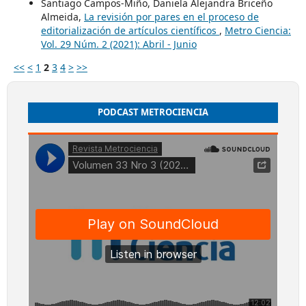
Santiago Campos-Miño, Daniela Alejandra Briceño
Almeida,
La revisión por pares en el proceso de
editorialización de artículos científicos
,
Metro Ciencia:
Vol. 29 Núm. 2 (2021): Abril - Junio
<<
<
1
2
3
4
>
>>
PODCAST METROCIENCIA