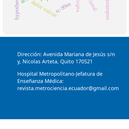
endometriosis
dolor vulvar
tc-99m
Dirección: Avenida Mariana de Jesús s/n
y, Nicolas Arteta, Quito 170521
Hospital Metropolitano-Jefatura de
Enseñanza Médica:
revista.metrociencia.ecuador@gmail.com