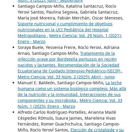
Núm. 3 (2022): Julio - Septiembre
Santiago Campos-Miño, Katalina Santacruz, Rocío
Yerovi Santos, Paulina Segovia, Gabriela Santacruz,
María José Moreira, Fabián Merchán, Oscar Meneses,
Soporte nutricional y cumplimiento de objetivos
nutricionales en la UCI Pediátrica del Hospital
Metropolitano
,
Metro Ciencia: Vol. 29 Núm. 1 (2021):
Enero - Marzo
Soraya Buele, Yessenia Freire, Rocío Yerovi, Adriana
Arnao, Santiago Campos-Miño,
Tratamiento de la
infección grave por Bordetella pertussis en recién
nacidos y lactantes. Recomendación de la Sociedad
Ecuatoriana de Cuidado Intensivo Pediátrico (SECIP)
,
Metro Ciencia: Vol. 33 Núm. 2 (2025): Abril - Junio
Manuel E. Baldeón, Santiago Campos-Miño,
La leche
humana como un sistema biológico complejo. Más allá
de la nutrición y la inmunidad. Interacciones de sus
componentes y su microbiota
,
Metro Ciencia: Vol. 33
Núm. 1 (2025): Enero - Marzo
Alfredo Carlos Rodríguez-Portelles, Arianna Maité
Céspedes Rómulo, Isaura Jaimes, Marielena Vivas
Fernández, Romer Guachichulca, Santiago Campos-
Miño, Rocío Yeroví Santos,
Elección de cristaloide y su