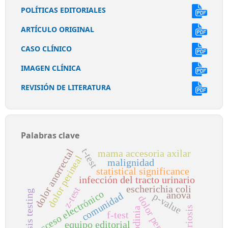
POLÍTICAS EDITORIALES
ARTÍCULO ORIGINAL
CASO CLÍNICO
IMAGEN CLÍNICA
REVISIÓN DE LITERATURA
Palabras clave
t-test
dolor anorrectal
mama accesoria axilar
dolor perineal
malignidad
statistical significance
infección del tracto urinario
escherichia coli
z-test
hypothesis testing
acceso electrónico
anova
comunidad
p-value
dolor perianal
vulvodinia
f-test
equipo editorial