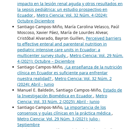
impacto en la lesión renal aguda y otros resultados en
la sepsis pediátrica: un estudio prospectivo en
Ecuador
,
Metro Ciencia: Vol. 32 Núm. 4 (2024):
Octubre-Diciembre
Santiago Campos-Miño, María Carolina Velasco, Paúl
Moscoso, Xavier Páez, María de Lourdes Alvear,
Cristóbal Alvarado, Bayron Guillen,
Perceived barriers
to effective enteral and parenteral nutrition in
pediatric intensive care units in Ecuador: a
multicenter survey study.
,
Metro Ciencia: Vol. 29 Núm.
4 (2021): Octubre – Diciembre
Santiago Campos-Miño,
¿La enseñanza de la nutrición
clínica en Ecuador es suficiente para enfrentar
nuestra realidad?
,
Metro Ciencia: Vol. 32 Núm. 2
(2024): Abril - Junio
Manuel E. Baldeón, Santiago Campos-Miño,
Estado de
la Investigación Biomédica en Ecuador
,
Metro
Ciencia: Vol. 33 Núm. 2 (2025): Abril - Junio
Santiago Campos-Miño,
La importancia de los
consensos y guías clínicas en la práctica médica
,
Metro Ciencia: Vol. 29 Núm. 3 (2021): Julio -
Septiembre